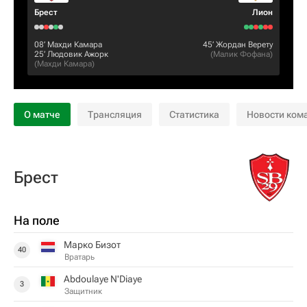
Брест
Лион
08‎’‎
Махди Камара
45‎’‎
Жордан Верету
25‎’‎
Людовик Ажорк
(
Малик Фофана
)
(
Махди Камара
)
О матче
Трансляция
Статистика
Новости ком
Брест
На поле
Марко Бизот
40
Вратарь
Abdoulaye N'Diaye
3
Защитник