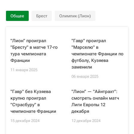
Общее
Брест
Олимпик (Лион)
"Лион" проиграл
"Гавр" проиграл
"Бресту" в матче 17-го
"Марселю" в
тура чемпионата
чемпионате Франции по
Франции
футболу, Кузяева
заменили
11 января 2025
06 января 2025
"Гавр" без Кузяева
"Лион" — "Айнтрахт":
крупно проиграл
смотреть онлайн матч
"Страсбуру" в
Лиги Европы 12
чемпионате Франции
декабря
15 декабря 2024
12 декабря 2024