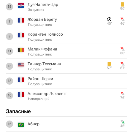
Дуе Чалета-Цар
55
90‎’‎
Защитник
Жордан Верету
7
45‎’‎
46‎’‎
Полузащитник
Корантен Толиссо
8
Полузащитник
Малик Фофана
11
80‎’‎
Полузащитник
Таннер Тессманн
15
57‎’‎
67‎’‎
Полузащитник
Райан Шерки
18
Полузащитник
Александр Ляказетт
10
76‎’‎
Нападающий
Запасные
Абнер
16
46‎’‎