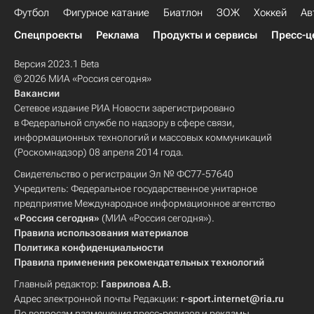
Футбол
Фигурное катание
Биатлон
ЗОЖ
Хоккей
Ав
Спецпроекты
Реклама
Продукты и сервисы
Пресс-ц
Версия 2023.1 Beta
© 2026 МИА «Россия сегодня»
Вакансии
Сетевое издание РИА Новости зарегистрировано
в Федеральной службе по надзору в сфере связи,
информационных технологий и массовых коммуникаций
(Роскомнадзор) 08 апреля 2014 года.
Свидетельство о регистрации Эл № ФС77-57640
Учредитель: Федеральное государственное унитарное
предприятие Международное информационное агентство
«Россия сегодня»
(МИА «Россия сегодня»).
Правила использования материалов
Политика конфиденциальности
Правила применения рекомендательных технологий
Главный редактор:
Гаврилова А.В.
Адрес электронной почты Редакции:
r-sport.internet@ria.ru
По вопросам размещения пресс-релизов и рекламы