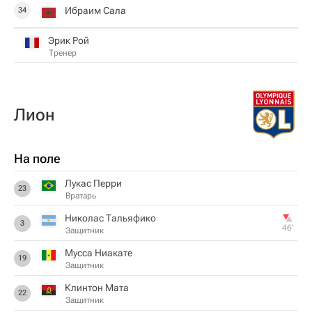
Ибраим Сала
34
Эрик Рой
Тренер
Лион
На поле
Лукас Перри
23
Вратарь
Николас Тальяфико
3
46‎’‎
Защитник
Мусса Ниакате
19
Защитник
Клинтон Мата
22
Защитник