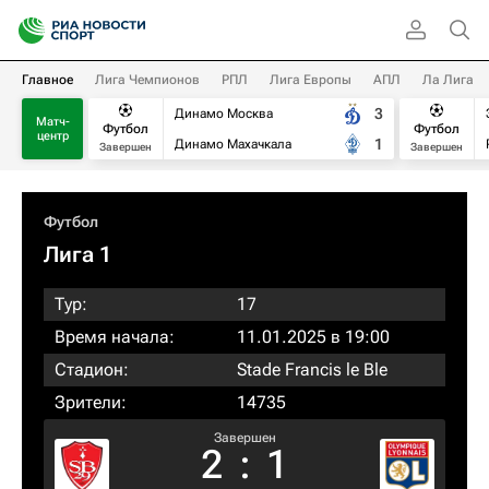
Главное
Лига Чемпионов
РПЛ
Лига Европы
АПЛ
Ла Лига
3
Динамо Москва
Матч-
Футбол
Футбол
центр
1
Динамо Махачкала
Завершен
Завершен
Футбол
Лига 1
Тур:
17
Время начала:
11.01.2025 в 19:00
Стадион:
Stade Francis le Ble
Зрители:
14735
Завершен
2
:
1