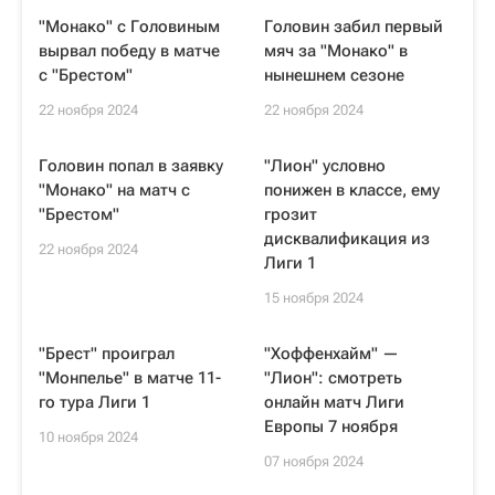
"Монако" с Головиным
Головин забил первый
вырвал победу в матче
мяч за "Монако" в
с "Брестом"
нынешнем сезоне
22 ноября 2024
22 ноября 2024
Головин попал в заявку
"Лион" условно
"Монако" на матч с
понижен в классе, ему
"Брестом"
грозит
дисквалификация из
22 ноября 2024
Лиги 1
15 ноября 2024
"Брест" проиграл
"Хоффенхайм" —
"Монпелье" в матче 11-
"Лион": смотреть
го тура Лиги 1
онлайн матч Лиги
Европы 7 ноября
10 ноября 2024
07 ноября 2024