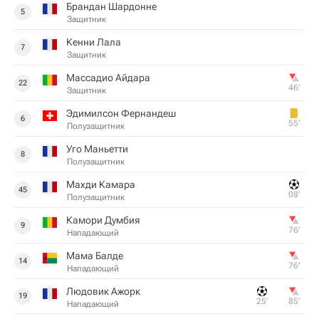
Брандан Шардонне
5
Защитник
Кенни Лала
7
Защитник
Массадио Айдара
22
46‎’‎
Защитник
Эдимилсон Фернандеш
6
55‎’‎
Полузащитник
Уго Маньетти
8
Полузащитник
Махди Камара
45
08‎’‎
Полузащитник
Камори Думбия
9
76‎’‎
Нападающий
Мама Балде
14
76‎’‎
Нападающий
Людовик Ажорк
19
25‎’‎
85‎’‎
Нападающий