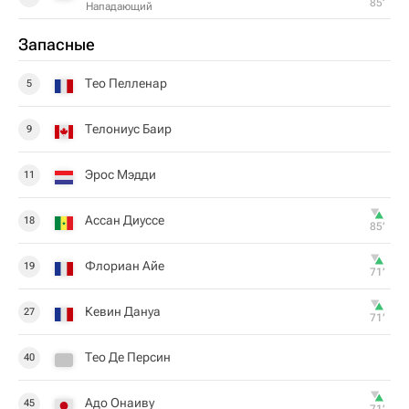
85‎’‎
Нападающий
Запасные
Тео Пелленар
5
Телониус Баир
9
Эрос Мэдди
11
Ассан Диуссе
18
85‎’‎
Флориан Айе
19
71‎’‎
Кевин Дануа
27
71‎’‎
Тео Де Персин
40
Адо Онаиву
45