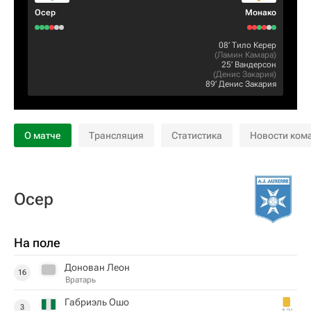
Осер
Монако
08‎’‎
Тило Керер
(
Ламин Камара
)
25‎’‎
Вандерсон
(
Денис Закария
)
89‎’‎
Денис Закария
О матче
Трансляция
Статистика
Новости ком
Осер
На поле
Донован Леон
16
Вратарь
Габриэль Ошо
3