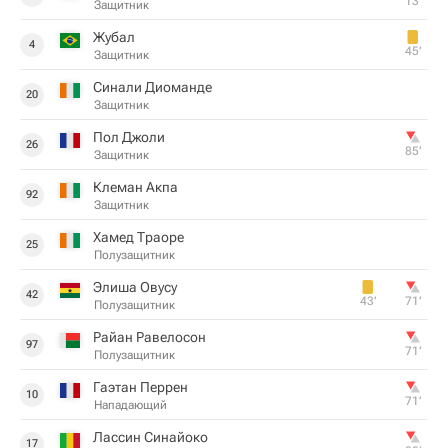
13‎’‎
Защитник
Жубал
4
45‎’‎
Защитник
Синали Диоманде
20
Защитник
Пол Джоли
26
85‎’‎
Защитник
Клеман Акпа
92
Защитник
Хамед Траоре
25
Полузащитник
Элиша Овусу
42
43‎’‎
71‎’‎
Полузащитник
Райан Равелосон
97
71‎’‎
Полузащитник
Гаэтан Перрен
10
71‎’‎
Нападающий
Лассин Синайоко
17