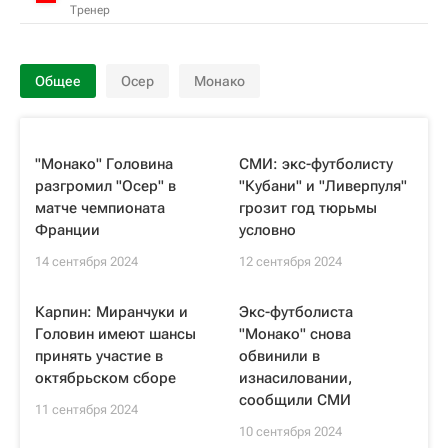
Тренер
Общее
Осер
Монако
"Монако" Головина
СМИ: экс-футболисту
разгромил "Осер" в
"Кубани" и "Ливерпуля"
матче чемпионата
грозит год тюрьмы
Франции
условно
14 сентября 2024
12 сентября 2024
Карпин: Миранчуки и
Экс-футболиста
Головин имеют шансы
"Монако" снова
принять участие в
обвинили в
октябрьском сборе
изнасиловании,
сообщили СМИ
11 сентября 2024
10 сентября 2024