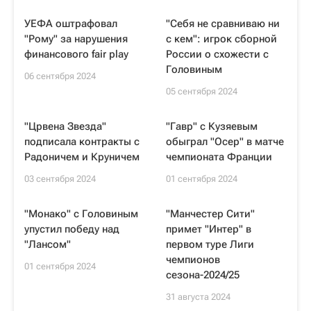
УЕФА оштрафовал
"Себя не сравниваю ни
"Рому" за нарушения
с кем": игрок сборной
финансового fair play
России о схожести с
Головиным
06 сентября 2024
05 сентября 2024
"Црвена Звезда"
"Гавр" с Кузяевым
подписала контракты с
обыграл "Осер" в матче
Радоничем и Круничем
чемпионата Франции
03 сентября 2024
01 сентября 2024
"Монако" с Головиным
"Манчестер Сити"
упустил победу над
примет "Интер" в
"Лансом"
первом туре Лиги
чемпионов
01 сентября 2024
сезона-2024/25
31 августа 2024