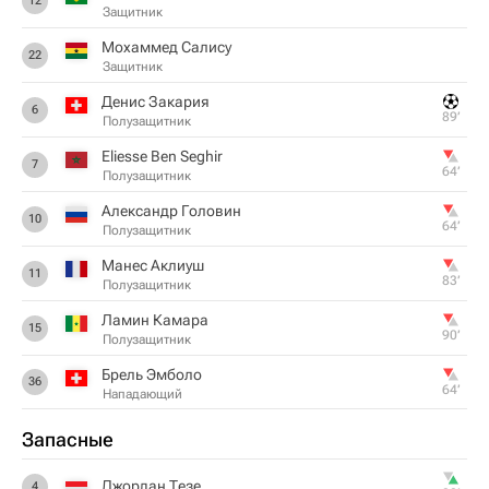
12
Защитник
Мохаммед Салису
22
Защитник
Денис Закария
6
89‎’‎
Полузащитник
Eliesse Ben Seghir
7
64‎’‎
Полузащитник
Александр Головин
10
64‎’‎
Полузащитник
Манес Аклиуш
11
83‎’‎
Полузащитник
Ламин Камара
15
90‎’‎
Полузащитник
Брель Эмболо
36
64‎’‎
Нападающий
Запасные
Джордан Тезе
4