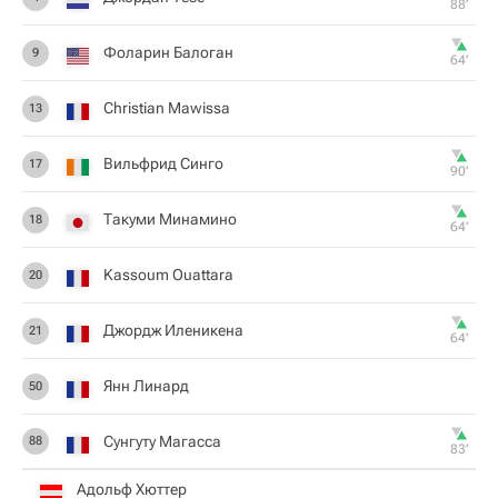
88‎’‎
Фоларин Балоган
9
64‎’‎
Christian Mawissa
13
Вильфрид Синго
17
90‎’‎
Такуми Минамино
18
64‎’‎
Kassoum Ouattara
20
Джордж Иленикена
21
64‎’‎
Янн Линард
50
Сунгуту Магасса
88
83‎’‎
Адольф Хюттер