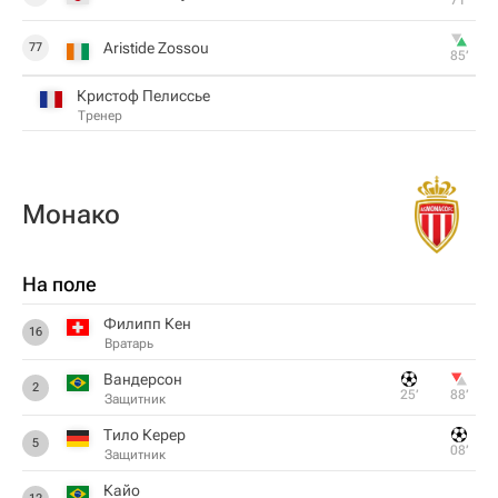
71‎’‎
Aristide Zossou
77
85‎’‎
Кристоф Пелиссье
Тренер
Монако
На поле
Филипп Кен
16
Вратарь
Вандерсон
2
25‎’‎
88‎’‎
Защитник
Тило Керер
5
08‎’‎
Защитник
Кайо