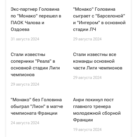
Экс-партнер Головина
"Монако" Головина
по "Монако" перешел в
сыграет с "Барселоной"
ПАОК Чалова и
и "Интером" в основной
Оздоева
стадии ЛЧ
31 августа 2024
29 августа 2024
Стали известны
Стали известны все
соперники "Реала" в
команды основной
основной стадии Лиги
части Лиги чемпионов
чемпионов
29 августа 2024
29 августа 2024
"Монако" без Головина
Анри покинул пост
обыграл "Лион" в матче
главного тренера
чемпионата Франции
молодежной сборной
Франции
24 августа 2024
19 августа 2024