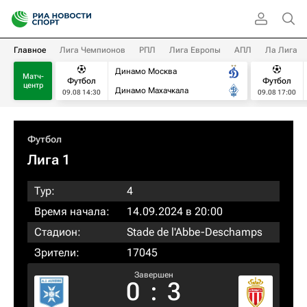
Главное
Лига Чемпионов
РПЛ
Лига Европы
АПЛ
Ла Лига
Динамо Москва
Матч-
Футбол
Футбол
центр
Динамо Махачкала
09.08 14:30
09.08 17:00
Футбол
Лига 1
Тур:
4
Время начала:
14.09.2024 в 20:00
Стадион:
Stade de l'Abbe-Deschamps
Зрители:
17045
Завершен
0
:
3