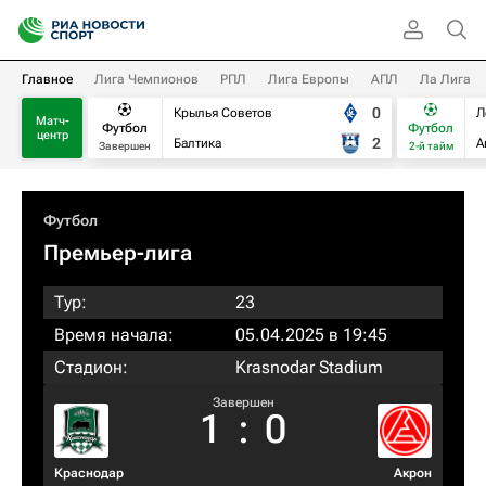
Главное
Лига Чемпионов
РПЛ
Лига Европы
АПЛ
Ла Лига
0
Крылья Советов
Л
Матч-
Футбол
Футбол
центр
2
Балтика
А
Завершен
2-й тайм
Футбол
Премьер-лига
Тур:
23
Время начала:
05.04.2025 в 19:45
Стадион:
Krasnodar Stadium
Завершен
1
:
0
Краснодар
Акрон