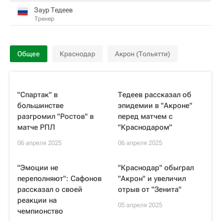
Заур Тедеев
Тренер
Общее
Краснодар
Акрон (Тольятти)
"Спартак" в
Тедеев рассказал об
большинстве
эпидемии в "Акроне"
разгромил "Ростов" в
перед матчем с
матче РПЛ
"Краснодаром"
06 апреля 2025
06 апреля 2025
"Эмоции не
"Краснодар" обыграл
переполняют": Сафонов
"Акрон" и увеличил
рассказал о своей
отрыв от "Зенита"
реакции на
05 апреля 2025
чемпионство