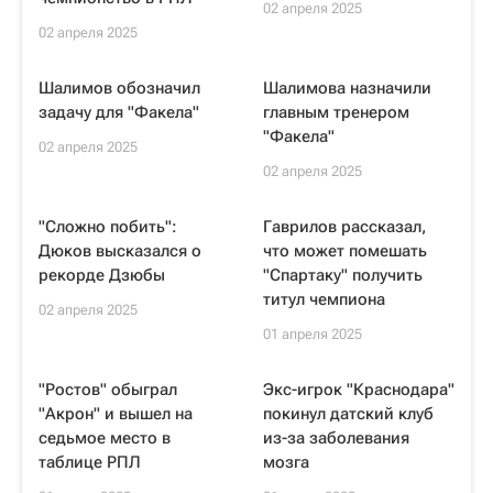
02 апреля 2025
02 апреля 2025
Шалимов обозначил
Шалимова назначили
задачу для "Факела"
главным тренером
"Факела"
02 апреля 2025
02 апреля 2025
"Сложно побить":
Гаврилов рассказал,
Дюков высказался о
что может помешать
рекорде Дзюбы
"Спартаку" получить
титул чемпиона
02 апреля 2025
01 апреля 2025
"Ростов" обыграл
Экс-игрок "Краснодара"
"Акрон" и вышел на
покинул датский клуб
седьмое место в
из-за заболевания
таблице РПЛ
мозга