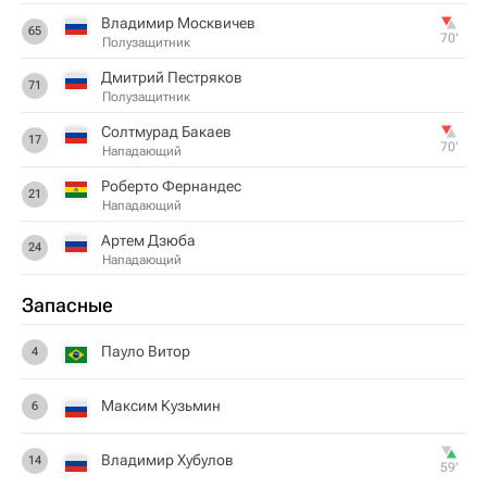
Владимир Москвичев
65
70‎’‎
Полузащитник
Дмитрий Пестряков
71
Полузащитник
Солтмурад Бакаев
17
70‎’‎
Нападающий
Роберто Фернандес
21
Нападающий
Артем Дзюба
24
Нападающий
Запасные
Пауло Витор
4
Максим Кузьмин
6
Владимир Хубулов
14
59‎’‎