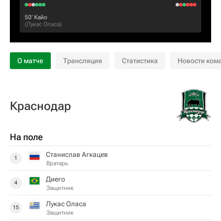
50‎’‎
Кайо
(
Лукас Оласа
)
О матче
Трансляция
Статистика
Новости ком
Краснодар
На поле
Станислав Агкацев
1
Вратарь
Диего
4
Защитник
Лукас Оласа
15
Защитник