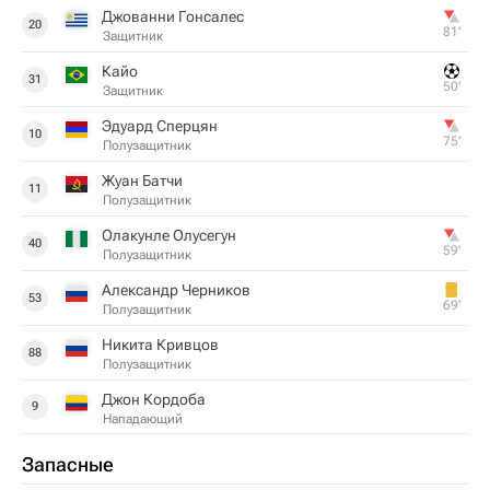
Джованни Гонсалес
20
81‎’‎
Защитник
Кайо
31
50‎’‎
Защитник
Эдуард Сперцян
10
75‎’‎
Полузащитник
Жуан Батчи
11
Полузащитник
Олакунле Олусегун
40
59‎’‎
Полузащитник
Александр Черников
53
69‎’‎
Полузащитник
Никита Кривцов
88
Полузащитник
Джон Кордоба
9
Нападающий
Запасные