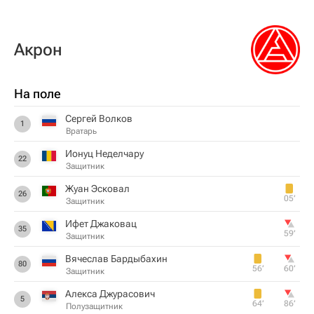
Акрон
На поле
Сергей Волков
1
Вратарь
Ионуц Неделчару
22
Защитник
Жуан Эсковал
26
05‎’‎
Защитник
Ифет Джаковац
35
59‎’‎
Защитник
Вячеслав Бардыбахин
80
56‎’‎
60‎’‎
Защитник
Алекса Джурасович
5
64‎’‎
86‎’‎
Полузащитник