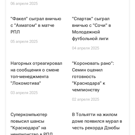
06 апреля 2025
"Факел" сыграл вничью
"Спартак" сыграл
с "Ахматом" в матче
вничью с "Сочи" в
РПЛ
Молодежной
футбольной лиги
05 апреля 2025
04 апреля 2025
Нагорных отреагировал
"Короновать рано":
на сообщения о смене
Семин оценил
топ-менеджмента
готовность
"Локомотива"
"Краснодара" к
чемпионству
03 апреля 2025
02 апреля 2025
Суперкомпьютер
В Тольятти на жилом
повысил шансы
доме появился мурал в
"Краснодара" на
честь рекорда Дзюбы
чемпионство в РПЛ