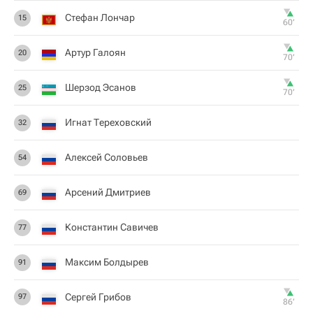
Стефан Лончар
15
60‎’‎
Артур Галоян
20
70‎’‎
Шерзод Эсанов
25
70‎’‎
Игнат Тереховский
32
Алексей Соловьев
54
Арсений Дмитриев
69
Константин Савичев
77
Максим Болдырев
91
Сергей Грибов
97
86‎’‎