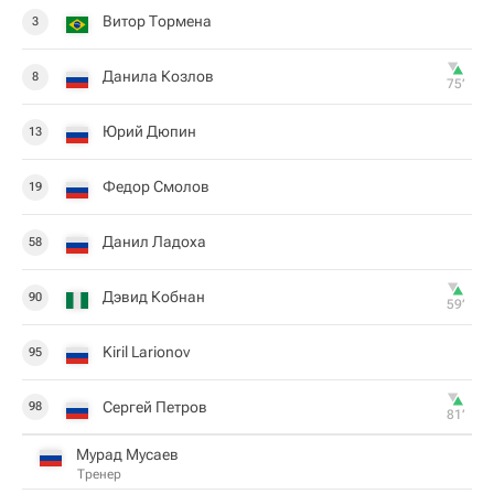
Витор Тормена
3
Данила Козлов
8
75‎’‎
Юрий Дюпин
13
Федор Смолов
19
Данил Ладоха
58
Дэвид Кобнан
90
59‎’‎
Kiril Larionov
95
Сергей Петров
98
81‎’‎
Мурад Мусаев
Тренер