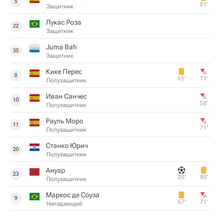
5
81‎’‎
Защитник
Лукас Роза
22
Защитник
Juma Bah
35
Защитник
Кике Перес
8
55‎’‎
77‎’‎
Полузащитник
Иван Санчес
10
58‎’‎
Полузащитник
Рауль Моро
11
71‎’‎
Полузащитник
Станко Юрич
20
Полузащитник
Ануар
23
20‎’‎
90‎’‎
Полузащитник
Маркос де Соуза
9
67‎’‎
71‎’‎
Нападающий