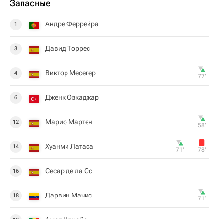
Запасные
Андре Феррейра
1
Давид Торрес
3
Виктор Месегер
4
77‎’‎
Дженк Озкаджар
6
Марио Мартен
12
58‎’‎
Хуанми Латаса
14
71‎’‎
78‎’‎
Сесар де ла Ос
16
Дарвин Мачис
18
71‎’‎