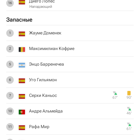
Диего Лопес
16
Нападающий
Запасные
Жауме Доменек
1
Максимилиан Кофрие
2
Энцо Барренечеа
5
Уго Гильямон
6
Серхи Каньос
7
67‎’‎
90‎’‎
Андре Альмейда
10
46‎’‎
Рафа Мир
11
61‎’‎