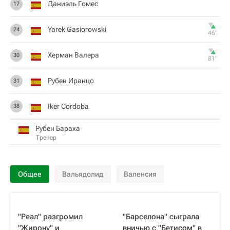
Даниэль Гомес
17
Yarek Gasiorowski
24
46‎’‎
Херман Валера
30
81‎’‎
Рубен Иранцо
31
Iker Cordoba
38
Рубен Бараха
Тренер
Общее
Вальядолид
Валенсия
"Реал" разгромил
"Барселона" сыграла
"Жирону" и
вничью с "Бетисом" в