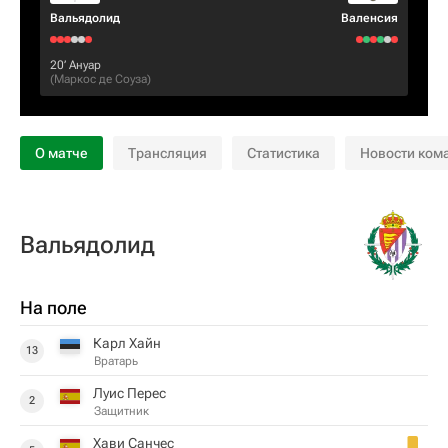
Вальядолид
Валенсия
20‎’‎
Ануар
(
Маркос де Соуза
)
О матче
Трансляция
Статистика
Новости ком
Вальядолид
На поле
Карл Хайн
13
Вратарь
Луис Перес
2
Защитник
Хави Санчес