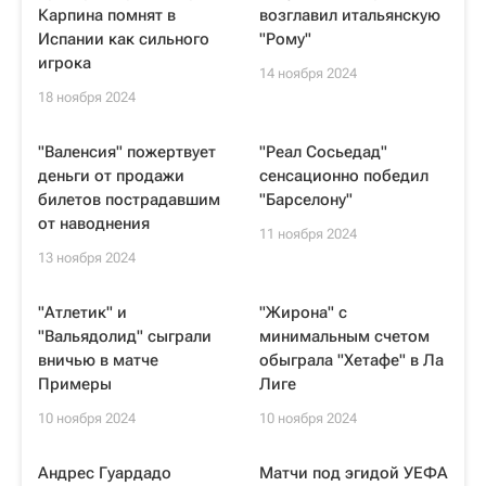
Карпина помнят в
возглавил итальянскую
Испании как сильного
"Рому"
игрока
14 ноября 2024
18 ноября 2024
"Валенсия" пожертвует
"Реал Сосьедад"
деньги от продажи
сенсационно победил
билетов пострадавшим
"Барселону"
от наводнения
11 ноября 2024
13 ноября 2024
"Атлетик" и
"Жирона" с
"Вальядолид" сыграли
минимальным счетом
вничью в матче
обыграла "Хетафе" в Ла
Примеры
Лиге
10 ноября 2024
10 ноября 2024
Андрес Гуардадо
Матчи под эгидой УЕФА