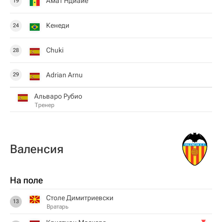
Амат Ндиайе
19
Кенеди
24
Chuki
28
Adrian Arnu
29
Альваро Рубио
Тренер
Валенсия
На поле
Столе Димитриевски
13
Вратарь