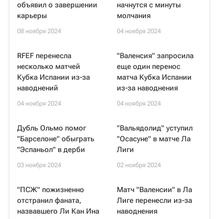
объявил о завершении
начнутся с минуты
карьеры
молчания
08 ноября 2024
04 ноября 2024
RFEF перенесла
"Валенсия" запросила
несколько матчей
еще один перенос
Кубка Испании из-за
матча Кубка Испании
наводнений
из-за наводнения
04 ноября 2024
04 ноября 2024
Дубль Ольмо помог
"Вальядолид" уступил
"Барселоне" обыграть
"Осасуне" в матче Ла
"Эспаньол" в дерби
Лиги
03 ноября 2024
02 ноября 2024
"ПСЖ" пожизненно
Матч "Валенсии" в Ла
отстранил фаната,
Лиге перенесли из-за
назвавшего Ли Кан Ина
наводнения