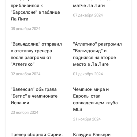
приблизился к
матче Ла Лиги
"Барселоне" в таблице
07 декабря 2024
Ла Лиги
08 декабря 2024
"Вальядолид" отправил
"Атлетико" разгромил
в отставку тренера
"Вальядолид" и
после разгрома от
поднялся на второе
"Атлетико"
место в Ла Лиге
02 декабря 2024
01 декабря 2024
"Валенсия" обыграла
Чемпион мира и
"Бетис" в чемпионате
Европы стал
Испании
совладельцем клуба
MLS
23 ноября 2024
21 ноября 2024
Тренер сборной Сирии:
Клаудио Раньери