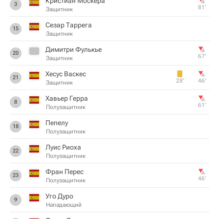
Кристиан Москера
3
81‎’‎
Защитник
Сезар Таррега
15
Защитник
Димитри Фулькье
20
67‎’‎
Защитник
Хесус Васкес
21
28‎’‎
46‎’‎
Защитник
Хавьер Герра
8
61‎’‎
Полузащитник
Пепелу
18
Полузащитник
Луис Риоха
22
Полузащитник
Фран Перес
23
46‎’‎
Полузащитник
Уго Дуро
9
Нападающий