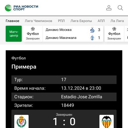
Главное
Лига Чемпионов
РПЛ
Лига Европы
АПЛ
Ла Лига
3
Динамо Москва
Матч-
Футбол
Футбол
центр
1
Динамо Махачкала
Завершен
Завершен
Футбол
Примера
Тур:
17
Время начала:
13.12.2024 в 23:00
Стадион:
Estadio Jose Zorrilla
Зрители:
18449
Завершен
1
:
0