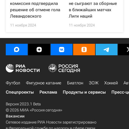
комиссия подтвердила
не сыграют за сборные
решение об отмене гола
в ближайших матчах
Левандовского
Лиги наций
11 ноября 2024
11 ноября 2024
Футбол
Фигурное катание
Биатлон
ЗОЖ
Хоккей
Ав
Спецпроекты
Реклама
Продукты и сервисы
Пресс-ц
Версия 2023.1 Beta
© 2026 МИА «Россия сегодня»
Вакансии
Сетевое издание РИА Новости зарегистрировано
в Федеральной службе по надзору в сфере связи,