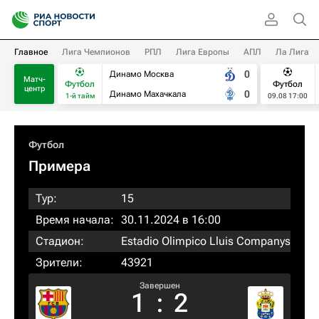
Главное
Лига Чемпионов
РПЛ
Лига Европы
АПЛ
Ла Лига
0
Динамо Москва
Матч-
Футбол
Футбол
центр
0
Динамо Махачкала
1-й тайм
09.08 17:00
Футбол
Примера
Тур:
15
Время начала:
30.11.2024 в 16:00
Стадион:
Estadio Olimpico Lluis Companys
Зрители:
43921
Завершен
1
:
2