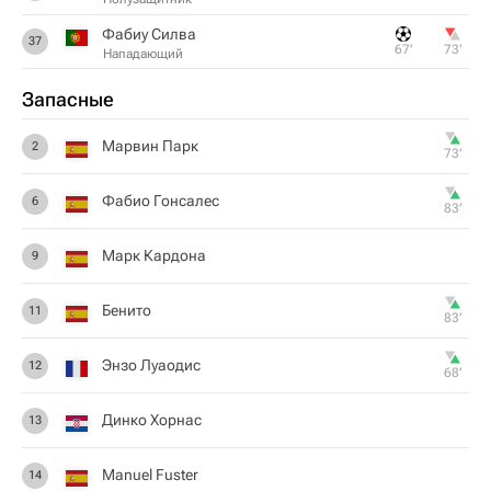
Фабиу Силва
37
67‎’‎
73‎’‎
Нападающий
Запасные
Марвин Парк
2
73‎’‎
Фабио Гонсалес
6
83‎’‎
Марк Кардона
9
Бенито
11
83‎’‎
Энзо Луаодис
12
68‎’‎
Динко Хорнас
13
Manuel Fuster
14