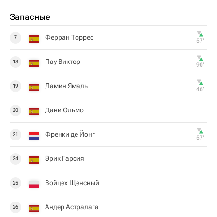
Запасные
Ферран Торрес
7
57‎’‎
Пау Виктор
18
90‎’‎
Ламин Ямаль
19
46‎’‎
Дани Ольмо
20
Френки де Йонг
21
57‎’‎
Эрик Гарсия
24
Войцех Щенсный
25
Андер Астралага
26