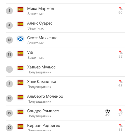
Мика Мармол
3
90‎’‎
Защитник
Алекс Суарес
4
Защитник
Скотт Маккенна
15
Защитник
Viti
18
83‎’‎
Защитник
Хавьер Муньос
5
Полузащитник
Хосе Кампанья
8
68‎’‎
Полузащитник
Альберто Молейро
10
Полузащитник
Сандро Рамирес
19
49‎’‎
73‎’‎
Полузащитник
Кириан Родригес
20
83‎’‎
Полузащитник