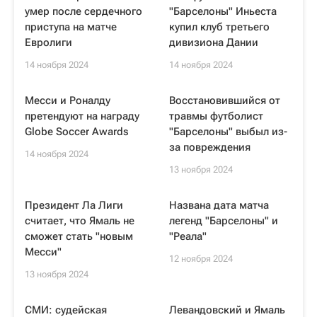
умер после сердечного
"Барселоны" Иньеста
приступа на матче
купил клуб третьего
Евролиги
дивизиона Дании
14 ноября 2024
14 ноября 2024
Месси и Роналду
Восстановившийся от
претендуют на награду
травмы футболист
Globe Soccer Awards
"Барселоны" выбыл из-
за повреждения
14 ноября 2024
13 ноября 2024
Президент Ла Лиги
Названа дата матча
считает, что Ямаль не
легенд "Барселоны" и
сможет стать "новым
"Реала"
Месси"
12 ноября 2024
13 ноября 2024
СМИ: судейская
Левандовский и Ямаль