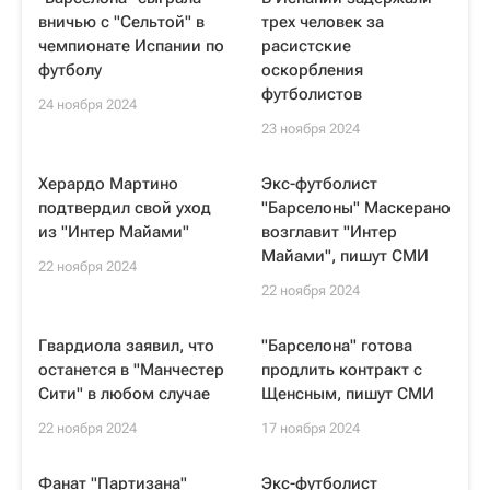
вничью с "Сельтой" в
трех человек за
чемпионате Испании по
расистские
футболу
оскорбления
футболистов
24 ноября 2024
23 ноября 2024
Херардо Мартино
Экс-футболист
подтвердил свой уход
"Барселоны" Маскерано
из "Интер Майами"
возглавит "Интер
Майами", пишут СМИ
22 ноября 2024
22 ноября 2024
Гвардиола заявил, что
"Барселона" готова
останется в "Манчестер
продлить контракт с
Сити" в любом случае
Щенсным, пишут СМИ
22 ноября 2024
17 ноября 2024
Фанат "Партизана"
Экс-футболист