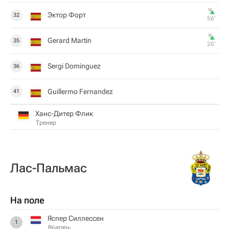
Эктор Форт
32
56‎’‎
Gerard Martin
35
26‎’‎
Sergi Dominguez
36
Guillermo Fernandez
41
Ханс-Дитер Флик
Тренер
Лас-Пальмас
На поле
Яспер Силлессен
1
Вратарь