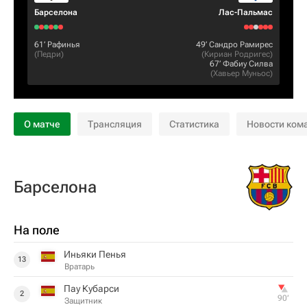
Барселона
Лас-Пальмас
61‎’‎
Рафинья
49‎’‎
Сандро Рамирес
(
Педри
)
(
Кириан Родригес
)
67‎’‎
Фабиу Силва
(
Хавьер Муньос
)
О матче
Трансляция
Статистика
Новости ком
Барселона
На поле
Иньяки Пенья
13
Вратарь
Пау Кубарси
2
90‎’‎
Защитник