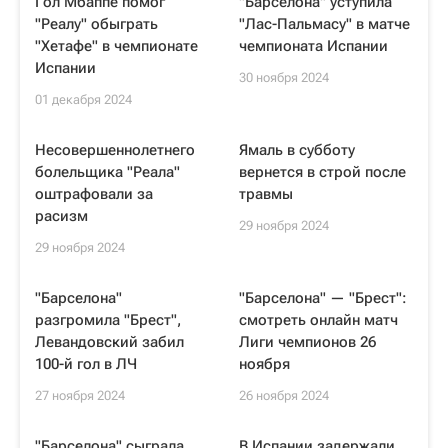
Гол Мбаппе помог
"Барселона" уступила
"Реалу" обыграть
"Лас-Пальмасу" в матче
"Хетафе" в чемпионате
чемпионата Испании
Испании
30 ноября 2024
01 декабря 2024
Несовершеннолетнего
Ямаль в субботу
болельщика "Реала"
вернется в строй после
оштрафовали за
травмы
расизм
29 ноября 2024
29 ноября 2024
"Барселона"
"Барселона" — "Брест":
разгромила "Брест",
смотреть онлайн матч
Левандовский забил
Лиги чемпионов 26
100-й гол в ЛЧ
ноября
27 ноября 2024
26 ноября 2024
"Барселона" сыграла
В Испании задержали