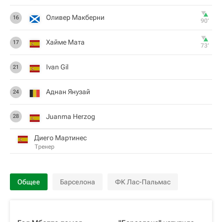
Оливер Макберни
16
90‎’‎
Хайме Мата
17
73‎’‎
Ivan Gil
21
Аднан Янузай
24
Juanma Herzog
28
Диего Мартинес
Тренер
Общее
Барселона
ФК Лас-Пальмас