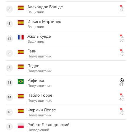
Алехандро Бальде
3
26‎’‎
Защитник
Иньиго Мартинес
5
Защитник
Жюль Кунде
23
56‎’‎
Защитник
Гави
6
57‎’‎
Полузащитник
Педри
8
Полузащитник
Рафинья
11
61‎’‎
Полузащитник
Пабло Торре
14
46‎’‎
Полузащитник
Фермин Лопес
16
57‎’‎
Полузащитник
Роберт Левандовский
9
Нападающий