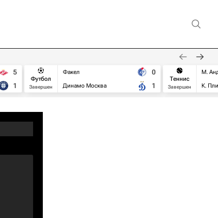
5
0
Факел
М. Ан
Футбол
Теннис
1
1
Динамо Москва
К. Пл
Завершен
Завершен