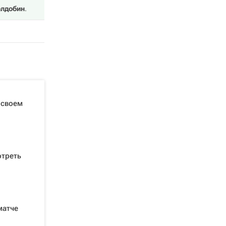
олдобин
.
 своем
отреть
матче