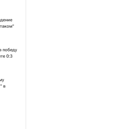
едение
ртаком"
в победу
те 0:3
му
" в