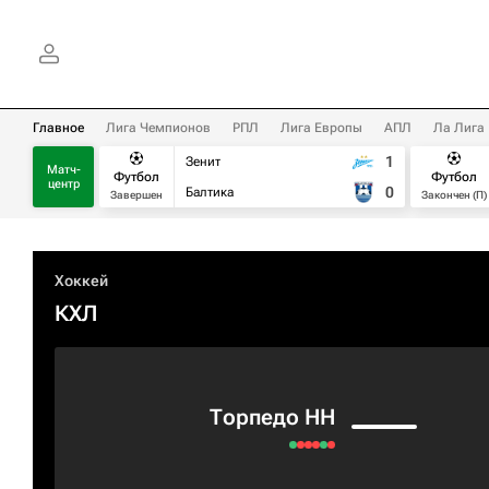
Главное
Лига Чемпионов
РПЛ
Лига Европы
АПЛ
Ла Лига
1
Зенит
Матч-
Футбол
Футбол
центр
0
Балтика
Завершен
Закончен (П)
Хоккей
КХЛ
Торпедо НН