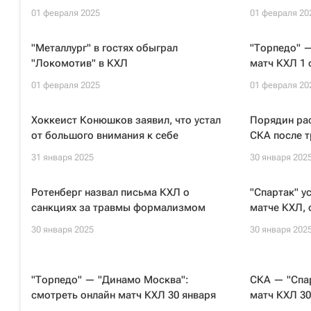
01 февраля 2025
01 февраля 20
"Металлург" в гостях обыграл
"Торпедо" 
"Локомотив" в КХЛ
матч КХЛ 1 
01 февраля 2025
01 февраля 20
Хоккеист Конюшков заявил, что устал
Порядин рас
от большого внимания к себе
СКА после 
31 января 2025
30 января 202
Ротенберг назвал письма КХЛ о
"Спартак" у
санкциях за травмы формализмом
матче КХЛ, 
30 января 2025
30 января 202
"Торпедо" — "Динамо Москва":
СКА — "Спар
смотреть онлайн матч КХЛ 30 января
матч КХЛ 30