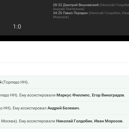
28:32
Дмитрий Вишневский
(
Николай Голдоб
Андрей Локтионов
)
34:25
Павел Порядин
(
Николай Голдобин
,
Ива
Морозов
)
1
:
0
й
(
Торпедо НН
).
рпедо НН
). Ему ассистировали
Маркус Филлипс
,
Егор Виноградов
.
до НН
). Ему ассистировал
Андрей Белевич
.
к Москва
). Ему ассистировали
Николай Голдобин
,
Иван Морозов
.