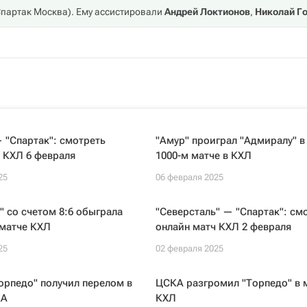
партак Москва
). Ему ассистировали
Андрей Локтионов
,
Николай Г
 "Спартак": смотреть
"Амур" проиграл "Адмиралу" в
 КХЛ 6 февраля
1000-м матче в КХЛ
25
06 февраля 2025
" со счетом 8:6 обыграла
"Северсталь" — "Спартак": см
 матче КХЛ
онлайн матч КХЛ 2 февраля
25
02 февраля 2025
орпедо" получил перелом в
ЦСКА разгромил "Торпедо" в 
КА
КХЛ