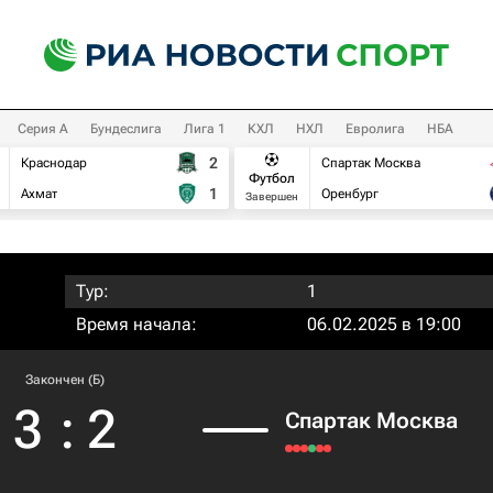
Серия А
Бундеслига
Лига 1
КХЛ
НХЛ
Евролига
НБА
2
Краснодар
Спартак Москва
Футбол
1
Ахмат
Оренбург
Завершен
Тур:
1
Время начала:
06.02.2025 в 19:00
Закончен (Б)
3
:
2
Спартак Москва