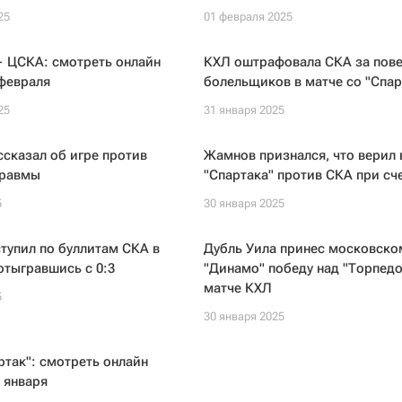
25
01 февраля 2025
— ЦСКА: смотреть онлайн
КХЛ оштрафовала СКА за пов
февраля
болельщиков в матче со "Спа
25
31 января 2025
сказал об игре против
Жамнов признался, что верил 
травмы
"Спартака" против СКА при сче
5
30 января 2025
ступил по буллитам СКА в
Дубль Уила принес московско
отыгравшись с 0:3
"Динамо" победу над "Торпедо
матче КХЛ
5
30 января 2025
так": смотреть онлайн
 января