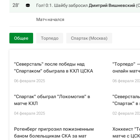
28‎’‎
Гол! 0:1. Шайбу забросил
Дмитрий Вишневский
(
С
Матч начался
Общее
Торпедо
Спартак (Москва)
"Северсталь" после победы над
"Торпедо" —
"Спартаком" обыграла в КХЛ ЦСКА
онлайн матч
06 февраля 2025
06 февраля 20
"Спартак" обыграл "Локомотив" в
"Северсталь
матче КХЛ
"Спартак" в
04 февраля 2025
02 февраля 20
Ротенберг пригрозил пожизненным
Хоккеист "Т
баном болельщикам СКА за мат
матче с ЦС