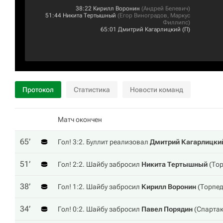
38:22
Кирилл Воронин
(
Андрей Белевич
)
51:44
Никита Тертышный
(
Егор Виноградов
,
Маркус
Филлипс
)
65:01
Дмитрий Кагарлицкий
(П)
Протокол
Статистика
Новости команд
Матч окончен
65‎’‎
Гол! 3:2. Буллит реализовал
Дмитрий Кагарлицки
51‎’‎
Гол! 2:2. Шайбу забросил
Никита Тертышный
(
То
38‎’‎
Гол! 1:2. Шайбу забросил
Кирилл Воронин
(
Торпе
34‎’‎
Гол! 0:2. Шайбу забросил
Павел Порядин
(
Спарта