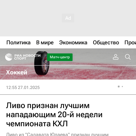
Политика
В мире
Экономика
Общество
Про
Матч-центр
Хоккей
12:55 27.01.2025
Ливо признан лучшим
нападающим 20-й недели
чемпионата КХЛ
Ливо из "Салавата Юлаева" признан лучшим