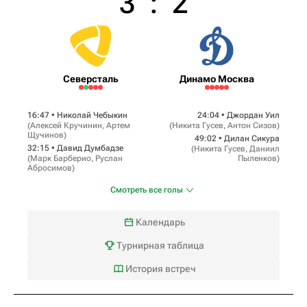
3
:
2
Северсталь
Динамо Москва
16:47 •
Николай Чебыкин
24:04 •
Джордан Уил
(
Алексей Кручинин
,
Артем
(
Никита Гусев
,
Антон Сизов
)
Щучинов
)
49:02 •
Дилан Сикура
32:15 •
Давид Думбадзе
(
Никита Гусев
,
Даниил
(
Марк Барберио
,
Руслан
Пыленков
)
Абросимов
)
Смотреть все голы
Календарь
Турнирная таблица
История встреч