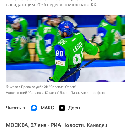
нападающим 20-й недели чемпионата КХЛ
© Фото : Пресс-служба ХК "Салават Юлаев"
Нападающий "Салавата Юлаева" Джош Ливо. Архивное фото
Читать в
МАКС
Дзен
МОСКВА, 27 янв - РИА Новости.
Канадец