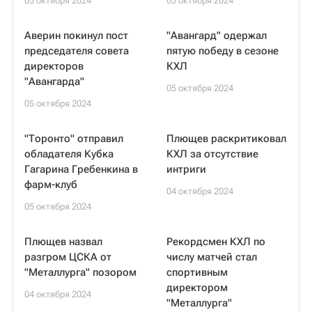
05 октября 2024
05 октября 2024
Аверин покинул пост
"Авангард" одержал
председателя совета
пятую победу в сезоне
директоров
КХЛ
"Авангарда"
05 октября 2024
05 октября 2024
"Торонто" отправил
Плющев раскритиковал
обладателя Кубка
КХЛ за отсутствие
Гагарина Гребенкина в
интриги
фарм-клуб
04 октября 2024
05 октября 2024
Плющев назвал
Рекордсмен КХЛ по
разгром ЦСКА от
числу матчей стал
"Металлурга" позором
спортивным
директором
04 октября 2024
"Металлурга"