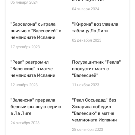
06 января 2024
04 января 2024
"Барселона" сыграла
"Жирона" возглавила
вничью с "Валенсией" в
таблицу Ла Лиги
чемпионате Испании
02 декабря 2023
17 декабря 2023
"Реал" разгромил
Полузащитник "Реала"
"Валенсию" в матче
пропустит матч с
чемпионата Испании
"Валенсией"
12 ноября 2023
11 ноября 2023
"Валенсия" прервала
"Реал Сосьедад" без
безвыигрышную серию
Захаряна победил
в Ла Лиге
"Валенсию" в матче
чемпионата Испании
24 октября 2023
28 сентября 2023