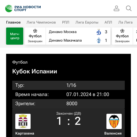
Главное
Лига Чемпионов
РПЛ
Лига Европы
АПЛ
Ла Лига
3
Динамо Москва
Матч-
Футбол
Футбол
центр
1
Динамо Махачкала
Завершен
Завершен
Футбол
Кубок Испании
Тур:
1/16
Время начала:
07.01.2024 в 21:00
Зрители:
8000
Закончен (ДВ)
1
:
2
Картахена
Валенсия