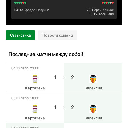
04‎’‎
Альфредо Ортуньо
73‎’‎
Серхи Каньос
106‎’‎
Хосе Гайя
Статистика
Новости команд
Последние матчи между собой
04.12.2025 23:00
1
:
2
Картахена
Валенсия
05.01.2022 18:00
1
:
2
Картахена
Валенсия