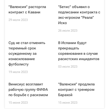
"Валенсия" расторгла
"Бетис" объявил о
контракт с Кавани
подписании контракта с
экс-игроком "Реала"
29 июля 2023
Иско
26 июля 2023
Суд не стал отменять
В Испании будут
тюремный срок
прекращать
осужденному за
соревнования в случае
изнасилование
расистских инцидентов
футболисту
03 июля 2023
19 июля 2023
Винисиус возглавит
"Валенсия" продлила
рабочую группу ФИФА
контракт с тренером
по борьбе с расизмом
Барахой
15 июня 2023
15 июня 2023