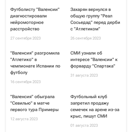
Футболисту "Валенсии"
Захарян вернулся в
диагностировали
общую группу "Реал
нейромоторное
Сосьедад" перед дерби
расстройство
с "Атлетиком"
27 сентября 2023
26 сентября 2023
"Валенсия" разгромила
СМИ узнали об
"Атлетико" в
интересе "Валенсии" к
чемпионате Испании по
форварду "Спартака"
футболу
31 августа 2023
16 сентября 2023
"Валенсия" обыграла
Футбольный клуб
"Севилью" в матче
запретил продажу
первого тура Примеры
семечек на арене из-за
крыс, пишут СМИ
12 августа 2023
01 августа 2023