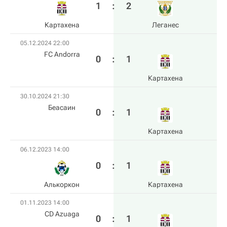
1
:
2
Картахена
Леганес
05.12.2024 22:00
FC Andorra
0
:
1
Картахена
30.10.2024 21:30
Беасаин
0
:
1
Картахена
06.12.2023 14:00
0
:
1
Алькоркон
Картахена
01.11.2023 14:00
CD Azuaga
0
:
1