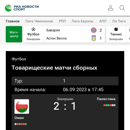
Главное
Лига Чемпионов
РПЛ
Лига Европы
АПЛ
Ла Лига
2
Бавария
Матч-
Футбол
Теннис
центр
1
Астон Вилла
Завершен
Завершен
Футбол
Товарищеские матчи сборных
Тур:
1
Время начала:
06.09.2023 в 17:45
Завершен
Палестина
2
:
1
Оман