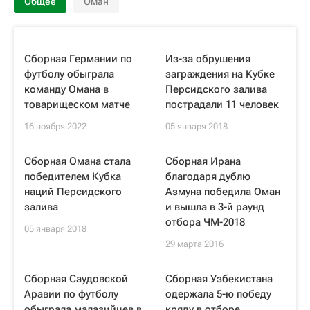
Общее
Оман
Сборная Германии по
Из-за обрушения
футболу обыграла
заграждения на Кубке
команду Омана в
Персидского залива
товарищеском матче
пострадали 11 человек
16 ноября 2022
05 января 2018
Сборная Омана стала
Сборная Ирана
победителем Кубка
благодаря дублю
наций Персидского
Азмуна победила Оман
залива
и вышла в 3-й раунд
отбора ЧМ-2018
05 января 2018
29 марта 2016
Сборная Саудовской
Сборная Узбекистана
Аравии по футболу
одержала 5-ю победу
обыграла малазийцев в
кряду в отборе