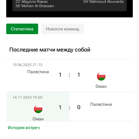
22‎’‎
Абдулла Фаваз
04‎’‎
Mahmoud Abuwarda
38‎’‎
Mohsin Al Ghassani
Статистика
Новости команд
Последние матчи между собой
10.06.2025 21:15
Палестина
1
:
1
Оман
14.11.2024 19:00
Палестина
1
:
0
Оман
История встреч