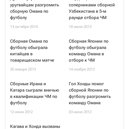
уругвайцам разгромить
соперниками сборной
сборную Омана по
Узбекистана в 5-м
футболу
раунде отбора ЧМ
13 октября 2014
18 июня 2013
Сборная Омана по
Сборная Японии по
футболу обыграла
футболу обыграла
китайцев в
команду Омана в
товарищеском матче
отборе к ЧМ
30 января 2013
14 ноября 2012
Сборные Ирана и
Гол Хонды помог
Катара сыграли вничью
сборной Японии по
в квалификации ЧМ по
футболу разгромить
футболу
команду Омана
12 июня 2012
03 июня 2012
Кагава и Хонда вызваны