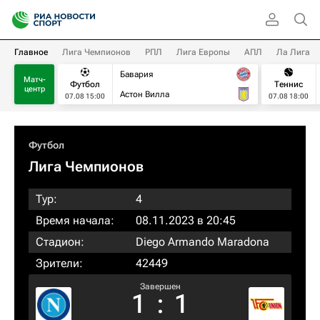
Главное
Лига Чемпионов
РПЛ
Лига Европы
АПЛ
Ла Лига
Бавария
Матч-
Футбол
Теннис
центр
Астон Вилла
07.08 15:00
07.08 18:00
Футбол
Лига Чемпионов
Тур:
4
Время начала:
08.11.2023 в 20:45
Стадион:
Diego Armando Maradona
Зрители:
42449
Завершен
1
:
1