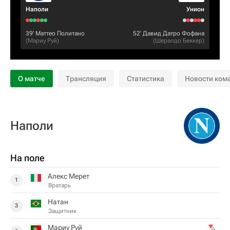
Наполи
Унион
39‎’‎
Маттео Политано
52‎’‎
Давид Датро Фофана
(
Мариу Руй
)
(
Шералдо Беккер
)
О матче
Трансляция
Статистика
Новости ком
Наполи
На поле
Алекс Мерет
1
Вратарь
Натан
3
Защитник
Мариу Руй