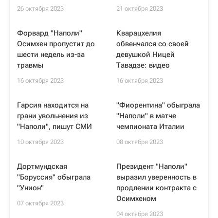
26 октября 2023
21 октября 2023
Форвард "Наполи"
Кварацхелия
Осимхен пропустит до
обвенчался со своей
шести недель из-за
девушкой Ницей
травмы
Тавадзе: видео
16 октября 2023
16 октября 2023
Гарсия находится на
"Фиорентина" обыграла
грани увольнения из
"Наполи" в матче
"Наполи", пишут СМИ
чемпионата Италии
10 октября 2023
08 октября 2023
Дортмундская
Президент "Наполи"
"Боруссия" обыграла
выразил уверенность в
"Унион"
продлении контракта с
Осимхеном
07 октября 2023
04 октября 2023