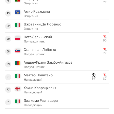
6
77‎’‎
Защитник
Амир Ррахмани
13
Защитник
Джованни Ди Лоренцо
22
Защитник
Петр Зелиньский
20
90‎’‎
Полузащитник
Станислав Лоботка
68
77‎’‎
Полузащитник
Андре-Франк Замбо-Ангисса
99
Полузащитник
Маттео Политано
21
39‎’‎
87‎’‎
Нападающий
Хвича Кварацхелия
77
Нападающий
Джакомо Распадори
81
Нападающий