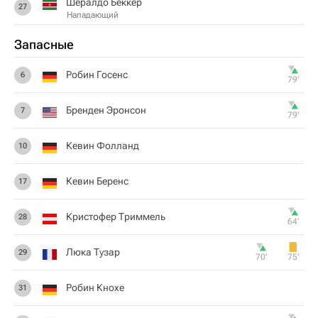
Шералдо Беккер
27
Нападающий
Запасные
Робин Госенс
6
79‎’‎
Бренден Эронсон
7
79‎’‎
Кевин Фолланд
10
Кевин Беренс
17
Кристофер Триммель
28
64‎’‎
Люка Тузар
29
70‎’‎
75‎’‎
Робин Кнохе
31