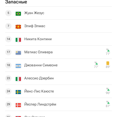
Запасные
Жуан Жезус
5
Элиф Элмас
7
Никита Контини
14
Матиас Оливера
17
77‎’‎
Джованни Симеоне
18
77‎’‎
89‎’‎
Алессио Дзербин
23
Йенс-Лис Каюсте
24
90‎’‎
Йеспер Линдстрём
29
87‎’‎