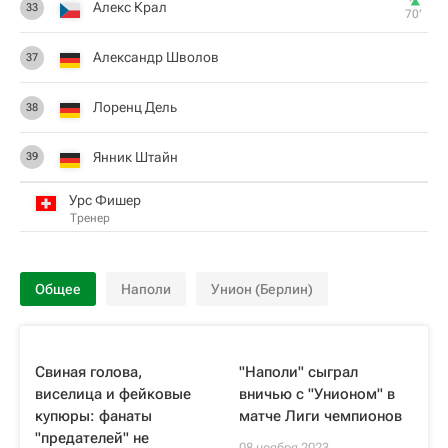
Алекс Крал
33
70‎’‎
Александр Шволов
37
Лоренц Дель
38
Янник Штайн
39
Урс Фишер
Тренер
Общее
Наполи
Унион (Берлин)
Свиная голова,
"Наполи" сыграл
виселица и фейковые
вничью с "Унионом" в
купюры: фанаты
матче Лиги чемпионов
"предателей" не
08 ноября 2023