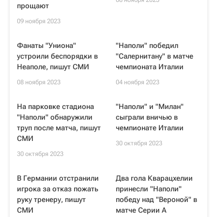
прощают
09 ноября 2023
Фанаты "Униона"
"Наполи" победил
устроили беспорядки в
"Салернитану" в матче
Неаполе, пишут СМИ
чемпионата Италии
08 ноября 2023
04 ноября 2023
На парковке стадиона
"Наполи" и "Милан"
"Наполи" обнаружили
сыграли вничью в
труп после матча, пишут
чемпионате Италии
СМИ
30 октября 2023
30 октября 2023
В Германии отстранили
Два гола Кварацхелии
игрока за отказ пожать
принесли "Наполи"
руку тренеру, пишут
победу над "Вероной" в
СМИ
матче Серии A