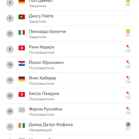
Пол Джекел
3
66‎’‎
Защитник
Диогу Лейте
4
Защитник
Леонардо Бонуччи
23
41‎’‎
Защитник
Рани Хедира
8
70‎’‎
Полузащитник
Йосип Юранович
18
64‎’‎
Полузащитник
Яник Хаберер
19
79‎’‎
Полузащитник
Аисса Лаидуни
20
70‎’‎
Полузащитник
Жером Руссийон
26
79‎’‎
Полузащитник
Давид Датро Фофана
11
52‎’‎
Нападающий