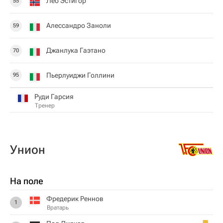
Лео Эстигор
55
Алессандро Заноли
59
Джанлука Гаэтано
70
Пьерлуиджи Голлини
95
Руди Гарсия
Тренер
Унион
На поле
Фредерик Реннов
1
Вратарь