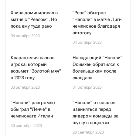
Хвича доминировал в
"Реал" обыграл
матче с “Реалом”. Но
"Наполи" в матче Лиги
пока ему туда рано
чемпионов благодаря
автоголу
04 октября 2023
04 октября 2023
Кварацхелия назвал
Нападающий "Наполи"
игрока, который
Осимхен обратился к
возьмет "Золотой мяч"
болельщикам после
в 2023 году
скандала
03 октября 2023
01 октября 2023
"Наполи" разгромно
"Наполи" отказался
обыграл "Лечче" в
извиняться перед
чемпионате Италии
лидером команды за
шутку в соцсетях
30 сентября 2023
28 сентября 2023