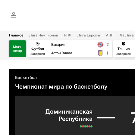
Главное
Лига Чемпионов
РПЛ
Лига Европы
АПЛ
Ла Лига
2
Бавария
Матч-
Футбол
Теннис
центр
1
Астон Вилла
Завершен
Завершен
Баскетбол
Чемпионат мира по баскетболу
Доминиканская
Республика