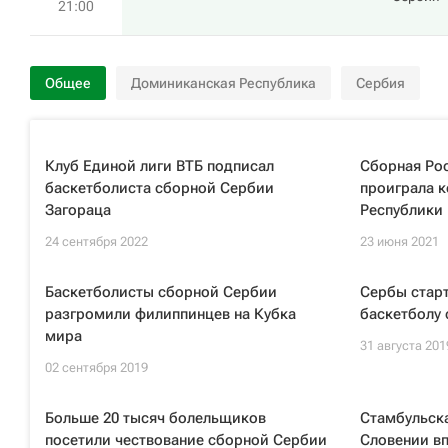
21:00
Общее
Доминиканская Республика
Сербия
Клуб Единой лиги ВТБ подписал
Сборная Рос
баскетболиста сборной Сербии
проиграла 
Загораца
Республики
24 сентября 2022
23 июня 2021
Баскетболисты сборной Сербии
Сербы старт
разгромили филиппинцев на Кубка
баскетболу 
мира
31 августа 201
02 сентября 2019
Больше 20 тысяч болельщиков
Стамбульска
посетили чествование сборной Сербии
Словении вп