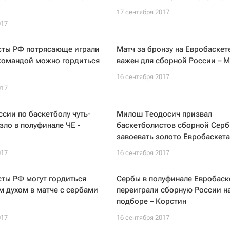
17 сентября 2017
017
сты РФ потрясающе играли
Матч за бронзу на Евробаскет
 командой можно гордиться
важен для сборной России – 
16 сентября 2017
017
сии по баскетболу чуть-
Милош Теодосич призвал
езло в полуфинале ЧЕ -
баскетболистов сборной Сер
завоевать золото Евробаскета
017
16 сентября 2017
ты РФ могут гордиться
Сербы в полуфинале Евробаск
 духом в матче с сербами
переиграли сборную России н
подборе – Корстин
017
16 сентября 2017