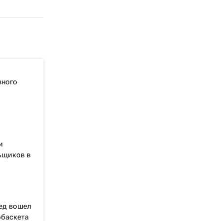
вного
и
ьщиков в
ед вошел
обаскета