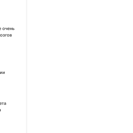
е очень
Мозгов
бии
ета
а