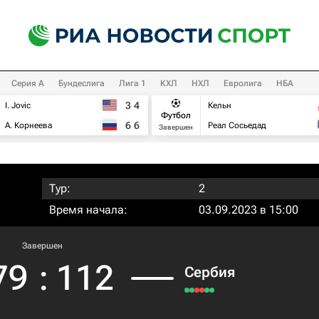
Серия А
Бундеслига
Лига 1
КХЛ
НХЛ
Евролига
НБА
3
4
I. Jovic
Кельн
Футбол
6
6
А. Корнеева
Реал Сосьедад
Завершен
Тур:
2
Время начала:
03.09.2023 в 15:00
Завершен
79
:
112
Сербия