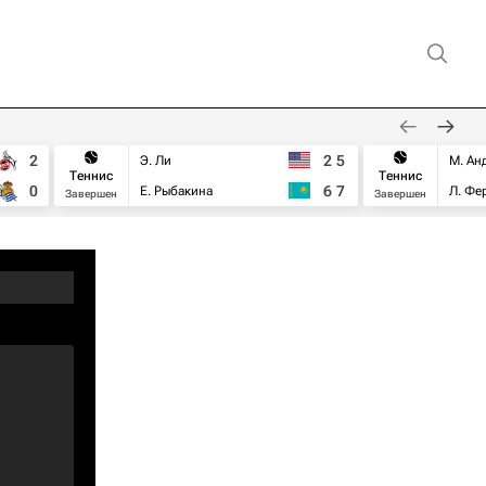
2
2
5
Э. Ли
М. Ан
Теннис
Теннис
0
6
7
Е. Рыбакина
Л. Фе
Завершен
Завершен