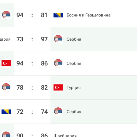
94
:
81
Босния и Герцеговина
73
:
97
цария
Сербия
94
:
86
Сербия
78
:
82
Турция
72
:
74
Сербия
90
:
86
Швейцария