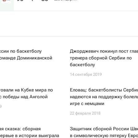
сии по баскетболу
Джорджевич покинул пост гла
команде Доминиканской
тренера сборной Сербии по
баскетболу
14 сентября 2019
овали на Кубке мира по
Еловац: баскетболисты Серби
с победы над Анголой
надеются на поддержку болел
игре с немцами
9
22 февраля 2018
я сказка: сборная
Защитник сборной России Шв
ервые в истории выиграла
в символическую пятерку Евр