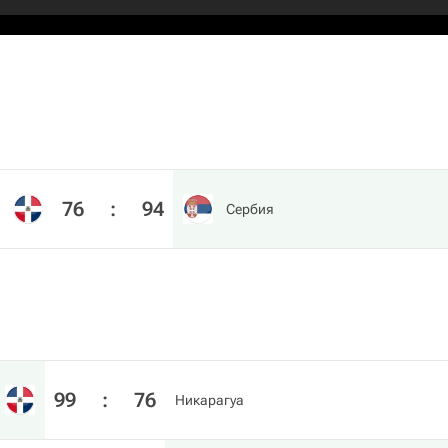
76
:
94
Сербия
99
:
76
Никарагуа