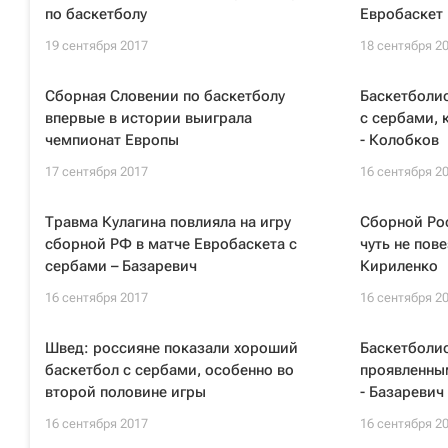
по баскетболу
Евробаскет
19 сентября 2017
18 сентября 2
Сборная Словении по баскетболу
Баскетболи
впервые в истории выиграла
с сербами,
чемпионат Европы
- Колобков
17 сентября 2017
16 сентября 2
Травма Кулагина повлияла на игру
Сборной Рос
сборной РФ в матче Евробаскета с
чуть не пов
сербами – Базаревич
Кириленко
16 сентября 2017
16 сентября 2
Швед: россияне показали хороший
Баскетболис
баскетбол с сербами, особенно во
проявленным
второй половине игры
- Базаревич
16 сентября 2017
16 сентября 2