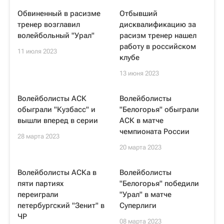
Обвиненный в расизме
Отбывший
тренер возглавил
дисквалификацию за
волейбольный "Урал"
расизм тренер нашел
работу в российском
11 июля 2023
клубе
13 июня 2023
Волейболисты АСК
Волейболисты
обыграли "Кузбасс" и
"Белогорья" обыграли
вышли вперед в серии
АСК в матче
чемпионата России
28 марта 2023
20 марта 2023
Волейболисты АСКа в
Волейболисты
пяти партиях
"Белогорья" победили
переиграли
"Урал" в матче
петербургский "Зенит" в
Суперлиги
ЧР
08 марта 2023