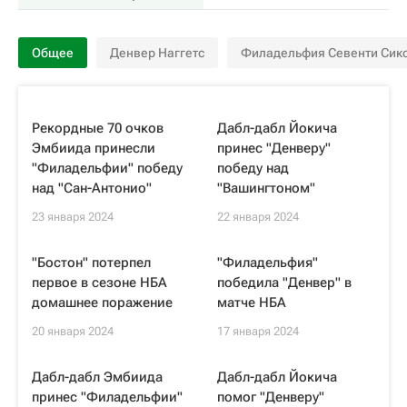
Общее
Денвер Наггетс
Филадельфия Севенти Сик
Рекордные 70 очков
Дабл-дабл Йокича
Эмбиида принесли
принес "Денверу"
"Филадельфии" победу
победу над
над "Сан-Антонио"
"Вашингтоном"
23 января 2024
22 января 2024
"Бостон" потерпел
"Филадельфия"
первое в сезоне НБА
победила "Денвер" в
домашнее поражение
матче НБА
20 января 2024
17 января 2024
Дабл-дабл Эмбиида
Дабл-дабл Йокича
принес "Филадельфии"
помог "Денверу"