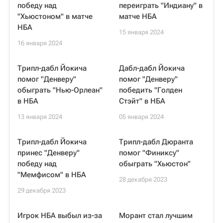
победу над
переиграть "Индиану" в
"Хьюстоном" в матче
матче НБА
НБА
15 января 2024
16 января 2024
Трипл-дабл Йокича
Дабл-дабл Йокича
помог "Денверу"
помог "Денверу"
обыграть "Нью-Орлеан"
победить "Голден
в НБА
Стэйт" в НБА
13 января 2024
05 января 2024
Трипл-дабл Йокича
Трипл-дабл Дюранта
принес "Денверу"
помог "Финиксу"
победу над
обыграть "Хьюстон"
"Мемфисом" в НБА
28 декабря 2023
29 декабря 2023
Игрок НБА выбыл из-за
Морант стал лучшим