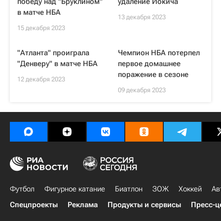
победу над "Бруклином"
удаление Йокича
в матче НБА
13 декабря 2023
15 декабря 2023
"Атланта" проиграла
Чемпион НБА потерпел
"Денверу" в матче НБА
первое домашнее
поражение в сезоне
12 декабря 2023
09 декабря 2023
Футбол
Фигурное катание
Биатлон
ЗОЖ
Хоккей
Ав
Спецпроекты
Реклама
Продукты и сервисы
Пресс-ц