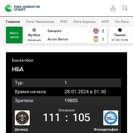
Главное
Лига Чемпионов
РПЛ
Лига Европы
АПЛ
Ла Лига
2
Бавария
Матч-
Футбол
Теннис
центр
1
Астон Вилла
Завершен
07.08 18:00
Баскетбол
НБА
Тур:
1
Время начала:
28.01.2024 в 01:30
Зрители:
19805
Завершен
111
:
105
Денвер
Филадельфия