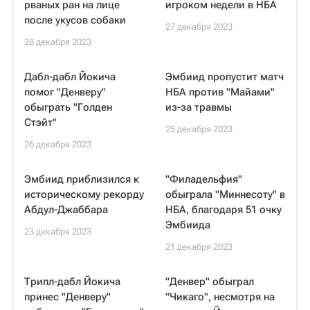
рваных ран на лице
игроком недели в НБА
после укусов собаки
27 декабря 2023
28 декабря 2023
Дабл-дабл Йокича
Эмбиид пропустит матч
помог "Денверу"
НБА против "Майами"
обыграть "Голден
из-за травмы
Стэйт"
25 декабря 2023
26 декабря 2023
Эмбиид приблизился к
"Филадельфия"
историческому рекорду
обыграла "Миннесоту" в
Абдул-Джаббара
НБА, благодаря 51 очку
Эмбиида
23 декабря 2023
21 декабря 2023
Трипл-дабл Йокича
"Денвер" обыграл
принес "Денверу"
"Чикаго", несмотря на