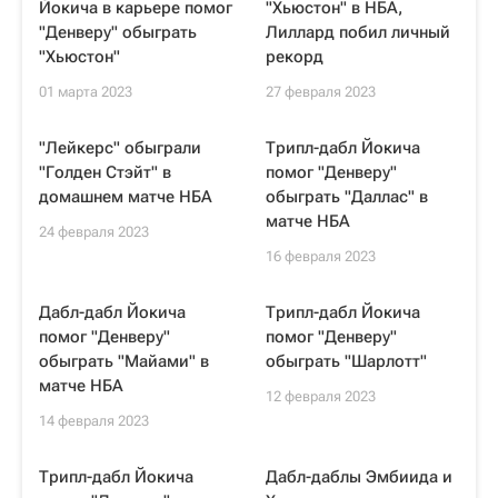
Йокича в карьере помог
"Хьюстон" в НБА,
"Денверу" обыграть
Лиллард побил личный
"Хьюстон"
рекорд
01 марта 2023
27 февраля 2023
"Лейкерс" обыграли
Трипл-дабл Йокича
"Голден Стэйт" в
помог "Денверу"
домашнем матче НБА
обыграть "Даллас" в
матче НБА
24 февраля 2023
16 февраля 2023
Дабл-дабл Йокича
Трипл-дабл Йокича
помог "Денверу"
помог "Денверу"
обыграть "Майами" в
обыграть "Шарлотт"
матче НБА
12 февраля 2023
14 февраля 2023
Трипл-дабл Йокича
Дабл-даблы Эмбиида и