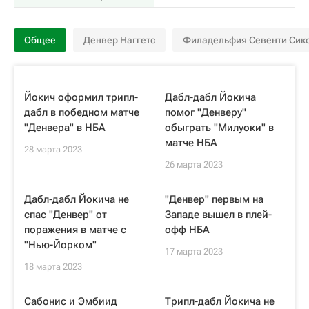
Общее
Денвер Наггетс
Филадельфия Севенти Сик
Йокич оформил трипл-
Дабл-дабл Йокича
дабл в победном матче
помог "Денверу"
"Денвера" в НБА
обыграть "Милуоки" в
матче НБА
28 марта 2023
26 марта 2023
Дабл-дабл Йокича не
"Денвер" первым на
спас "Денвер" от
Западе вышел в плей-
поражения в матче с
офф НБА
"Нью-Йорком"
17 марта 2023
18 марта 2023
Сабонис и Эмбиид
Трипл-дабл Йокича не