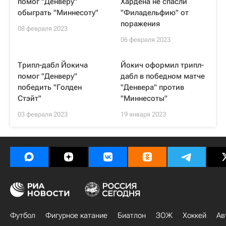
помог "Денверу"
Хардена не спасли
обыграть "Миннесоту"
"Филадельфию" от
поражения
08 февраля 2023
06 февраля 2023
Трипл-дабл Йокича
Йокич оформил трипл-
помог "Денверу"
дабл в победном матче
победить "Голден
"Денвера" против
Стэйт"
"Миннесоты"
03 февраля 2023
19 января 2023
Футбол
Фигурное катание
Биатлон
ЗОЖ
Хоккей
Ав