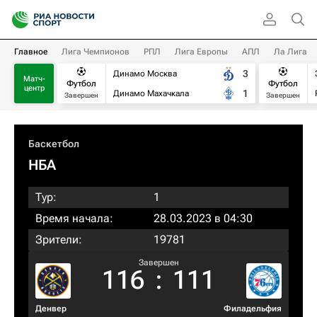
Главное
Лига Чемпионов
РПЛ
Лига Европы
АПЛ
Ла Лига
3
Динамо Москва
Матч-
Футбол
Футбол
центр
1
Динамо Махачкала
Завершен
Завершен
Баскетбол
НБА
Тур:
1
Время начала:
28.03.2023 в 04:30
Зрители:
19781
Завершен
116
:
111
Денвер
Филадельфия