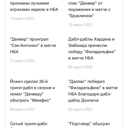
признаны лучшими
спас "Денвер" от
игроками недели в НБА
поражения в матче с
"Бруклином"
13 марта 2023
13 марта 2023
"Денвер" проиграл
Дабл-даблы Хардена и
"Сан-Антонио" в матче
Эмбиида принесли
НБА
победу "Филадельфии"
в матче НБА
11 марта 2023
05 марта 2023
Йокич сделал 26-й
"Даллас" победил
трипл-дабл в сезоне и
"Филадельфию" в матче
помог "Денверу"
НБА благодаря дабл-
обыграть "Мемфис"
даблу Дончича
04 марта 2023
03 марта 2023
Сотый трипл-дабл
"Портленд" обыграл