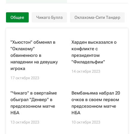
Общее
Чикаго Буллз
Оклахома-Сити Тандер
"Хьюстон" обменял в
Харден высказался о
"Оклахому"
конфликте с
обвиненного в
президентом
нападении на девушку
"Филадельфии"
игрока
14 октября 2023
17 октября 2023
"Чикаго" в овертайме
Вембаньяма набрал 20
обыграл "Денвер" в
очков в своем первом
предсезонном матче
предсезонном матче
НБА
НБА
13 октября 2023
10 октября 2023