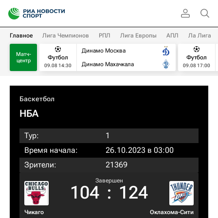
Главное
Лига Чемпионов
РПЛ
Лига Европы
АПЛ
Ла Лига
Динамо Москва
Матч-
Футбол
Футбол
центр
Динамо Махачкала
09.08 14:30
09.08 17:00
Баскетбол
НБА
Тур:
1
Время начала:
26.10.2023 в 03:00
Зрители:
21369
Завершен
104
:
124
Чикаго
Оклахома-Сити