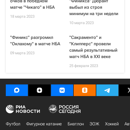
очков в победном
"Финикса" Дюрант
матче "Чикаго" в НБА
выбыл из строя
минимум на три недели
18 марта 2023
10 марта 2023
"Финикс" разгромил
"Сакраменто" и
"Оклахому" в матче НБА
"Клипперс" провели
самый результативный
09 марта 2023
матч НБА в XXI веке
25 февраля 2023
Футбол
Фигурное катание
Биатлон
ЗОЖ
Хоккей
Ав