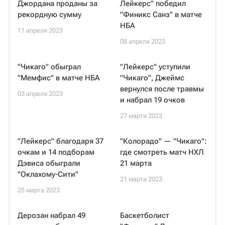
Джордана проданы за
Лейкерс" победил
рекордную сумму
"Финикс Санз" в матче
НБА
11 апреля 2023
08 апреля 2023
"Чикаго" обыграл
"Лейкерс" уступили
"Мемфис" в матче НБА
"Чикаго", Джеймс
вернулся после травмы
03 апреля 2023
и набрал 19 очков
27 марта 2023
"Лейкерс" благодаря 37
"Колорадо" — "Чикаго":
очкам и 14 подборам
где смотреть матч НХЛ
Дэвиса обыграли
21 марта
"Оклахому-Сити"
21 марта 2023
25 марта 2023
Дерозан набрал 49
Баскетболист