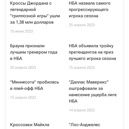
Кроссы Джордана с
НБА назвала самого
легендарной
прогрессирующего
"гриппозной игры" ушли
игрока сезона
за 1,38 млн долларов
25 апреля 2023
15 июня 2023
Брауна признали
НБА объявила тройку
лучшим тренером года
претендентов на приз
в НБА
лучшего игрока сезона
20 апреля 2023
15 апреля 2023
"Миннесота" пробилась
"Даллас Маверикс"
в плей-офф НБА
оштрафовали за
нанесение ущерба лиге
15 апреля 2023
НБА
14 апреля 2023
Кроссовки Майкла
"Лос-Анджелес