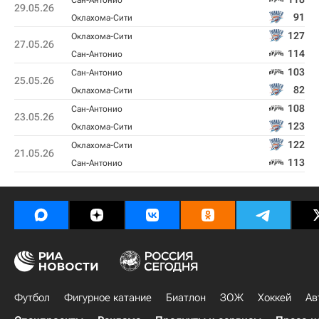
Сан-Антонио
29.05.26
91
Оклахома-Сити
127
Оклахома-Сити
27.05.26
114
Сан-Антонио
103
Сан-Антонио
25.05.26
82
Оклахома-Сити
108
Сан-Антонио
23.05.26
123
Оклахома-Сити
122
Оклахома-Сити
21.05.26
113
Сан-Антонио
Футбол
Фигурное катание
Биатлон
ЗОЖ
Хоккей
Ав