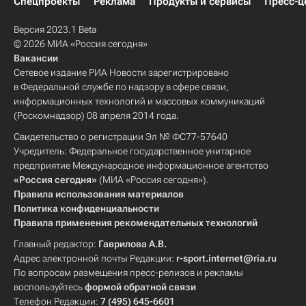
Спецпроекты
Реклама
Продукты и сервисы
Пресс-ц
Версия 2023.1 Beta
© 2026 МИА «Россия сегодня»
Вакансии
Сетевое издание РИА Новости зарегистрировано
в Федеральной службе по надзору в сфере связи,
информационных технологий и массовых коммуникаций
(Роскомнадзор) 08 апреля 2014 года.
Свидетельство о регистрации Эл № ФС77-57640
Учредитель: Федеральное государственное унитарное
предприятие Международное информационное агентство
«Россия сегодня»
(МИА «Россия сегодня»).
Правила использования материалов
Политика конфиденциальности
Правила применения рекомендательных технологий
Главный редактор:
Гаврилова А.В.
Адрес электронной почты Редакции:
r-sport.internet@ria.ru
По вопросам размещения пресс-релизов и рекламы
воспользуйтесь
формой обратной связи
Телефон Редакции:
7 (495) 645-6601