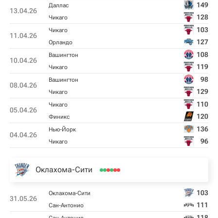
149
Даллас
13.04.26
128
Чикаго
103
Чикаго
11.04.26
127
Орландо
108
Вашингтон
10.04.26
119
Чикаго
98
Вашингтон
08.04.26
129
Чикаго
110
Чикаго
05.04.26
120
Финикс
136
Нью-Йорк
04.04.26
96
Чикаго
Оклахома-Сити
103
Оклахома-Сити
31.05.26
111
Сан-Антонио
118