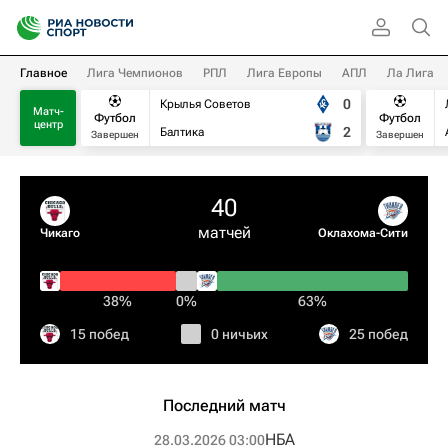
Главное
Лига Чемпионов
РПЛ
Лига Европы
АПЛ
Ла Лига
0
Крылья Советов
Матч-
Футбол
Футбол
центр
2
Балтика
Завершен
Завершен
40
матчей
Чикаго
Оклахома-Сити
38%
0%
63%
15 побед
0 ничьих
25 побед
Последний матч
НБА
28.03.2026 03:00