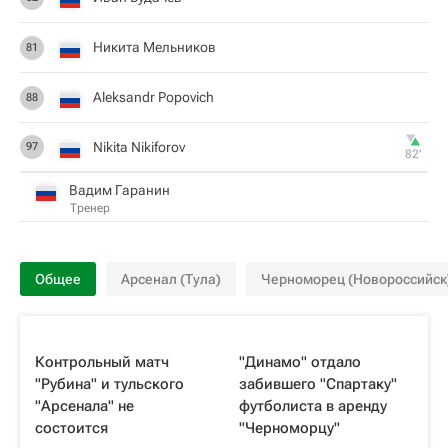
Никита Мельников
81
Aleksandr Popovich
88
Nikita Nikiforov
97
82‎’‎
Вадим Гаранин
Тренер
Общее
Арсенал (Тула)
Черноморец (Новороссийск
Контрольный матч
"Динамо" отдало
"Рубина" и тульского
забившего "Спартаку"
"Арсенала" не
футболиста в аренду
состоится
"Черноморцу"