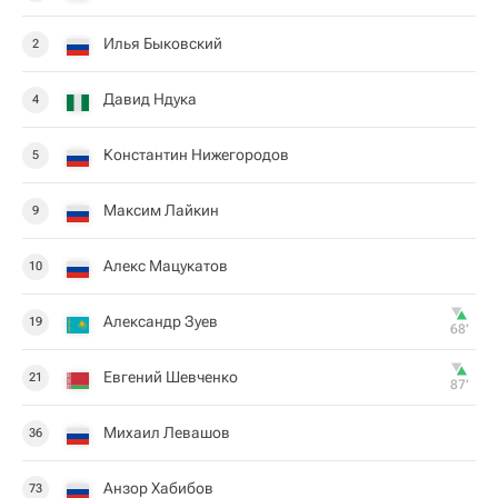
Илья Быковский
2
Давид Ндука
4
Константин Нижегородов
5
Максим Лайкин
9
Алекс Мацукатов
10
Александр Зуев
19
68‎’‎
Евгений Шевченко
21
87‎’‎
Михаил Левашов
36
Анзор Хабибов
73