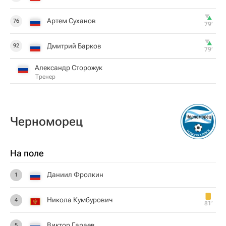
Артем Суханов
76
79‎’‎
Дмитрий Барков
92
79‎’‎
Александр Сторожук
Тренер
Черноморец
На поле
Даниил Фролкин
1
Никола Кумбурович
4
81‎’‎
Виктор Гараев
5