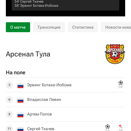
54‎’‎
Сергей Ткачев
58‎’‎
Эрвинг Ботака-Иобома
О матче
Трансляция
Статистика
Новости ком
Арсенал Тула
На поле
Эрвинг Ботака-Иобома
3
58‎’‎
Владислав Левин
6
Артем Попов
8
Сергей Ткачев
11
54‎’‎
79‎’‎