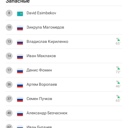
Запасные
David Esimbekov
8
Зикрула Магомедов
10
Владислав Кириленко
13
65‎’‎
Иван Маклаков
14
Денис Фомин
17
72‎’‎
Артем Воропаев
36
46‎’‎
Семен Пучков
37
65‎’‎
Александр Безчаснюк
40
Иван Будачев
62