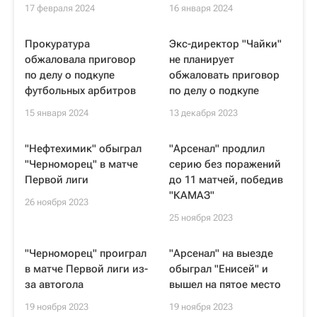
17 февраля 2024
16 января 2024
Прокуратура
Экс-директор "Чайки"
обжаловала приговор
не планирует
по делу о подкупе
обжаловать приговор
футбольных арбитров
по делу о подкупе
15 января 2024
13 декабря 2023
"Нефтехимик" обыграл
"Арсенал" продлил
"Черноморец" в матче
серию без поражений
Первой лиги
до 11 матчей, победив
"КАМАЗ"
26 ноября 2023
25 ноября 2023
"Черноморец" проиграл
"Арсенал" на выезде
в матче Первой лиги из-
обыграл "Енисей" и
за автогола
вышел на пятое место
19 ноября 2023
19 ноября 2023