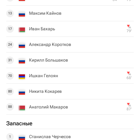
Максим Кайнов
13
Иван Бахарь
17
79‎’‎
Александр Коротков
24
Кирилл Большаков
31
Ишхан Гелоян
70
68‎’‎
Никита Кокарев
80
Анатолий Макаров
88
87‎’‎
Запасные
Станислав Черчесов
1