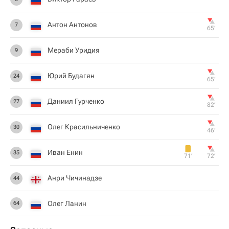
Антон Антонов
7
65‎’‎
Мераби Уридия
9
Юрий Будагян
24
65‎’‎
Даниил Гурченко
27
82‎’‎
Олег Красильниченко
30
46‎’‎
Иван Енин
35
71‎’‎
72‎’‎
Анри Чичинадзе
44
Олег Ланин
64