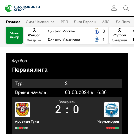
Главное
Лига Чемпионов
РПЛ
Лига Европы
АПЛ
Ла Лига
3
Динамо Москва
Матч-
Футбол
Футбол
центр
1
Динамо Махачкала
Завершен
Завершен
Футбол
Первая лига
Тур:
21
Время начала:
03.03.2024 в 16:30
Завершен
2
:
0
Арсенал Тула
Черноморец