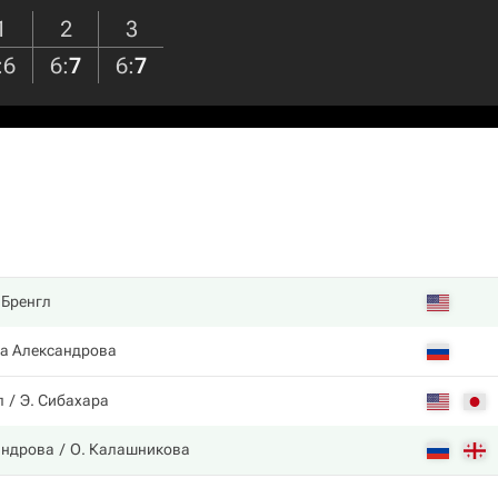
1
2
3
:
6
6
:
7
6
:
7
 Бренгл
а Александрова
л
Э. Сибахара
андрова
О. Калашникова