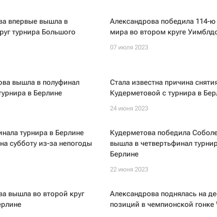
ва впервые вышла в
Александрова победила 114-ю
руг турнира Большого
мира во втором круге Уимблд
07 июля 2023
ова вышла в полуфинал
Стала известна причина сняти
турнира в Берлине
Кудерметовой с турнира в Бер
24 июня 2023
инала турнира в Берлине
Кудерметова победила Соболе
на субботу из-за непогоды
вышла в четвертьфинал турнир
Берлине
22 июня 2023
а вышла во второй круг
Александрова поднялась на де
ерлине
позиций в чемпионской гонке