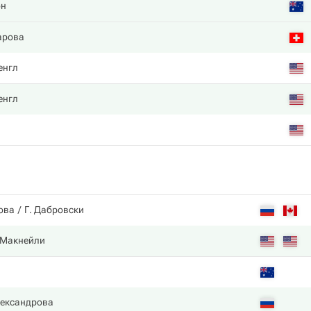
он
арова
енгл
енгл
ова
Г. Дабровски
 Макнейли
н
лександрова