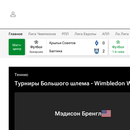
Главное
Лига Чемпионов
РПЛ
Лига Европы
АПЛ
Ла Лига
0
Крылья Советов
Матч-
Футбол
Футбол
центр
2
Балтика
Завершен
1-й тайм
Теннис
Турниры Большого шлема
- Wimbledon 
Мэдисон Бренгл