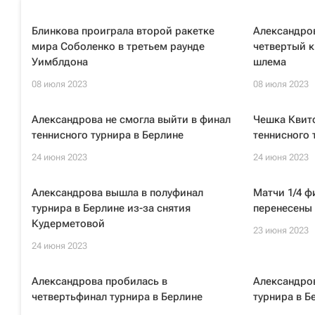
Блинкова проиграла второй ракетке
Александро
мира Соболенко в третьем раунде
четвертый к
Уимблдона
шлема
08 июля 2023
08 июля 2023
Александрова не смогла выйти в финал
Чешка Квит
теннисного турнира в Берлине
теннисного 
24 июня 2023
24 июня 2023
Александрова вышла в полуфинал
Матчи 1/4 ф
турнира в Берлине из-за снятия
перенесены 
Кудерметовой
23 июня 2023
24 июня 2023
Александрова пробилась в
Александров
четвертьфинал турнира в Берлине
турнира в Б