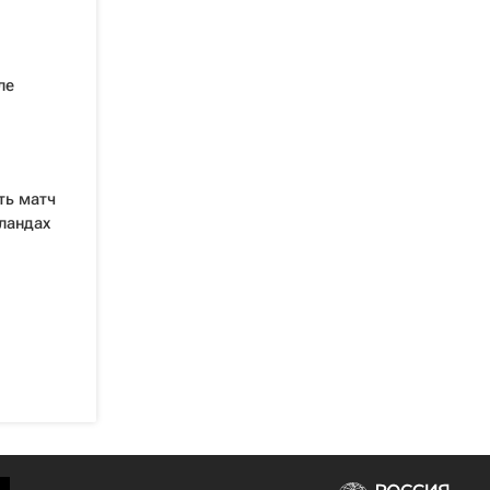
ле
ть матч
ландах