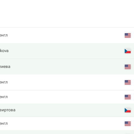
енгл
lkova
лиева
енгл
енгл
виртова
енгл