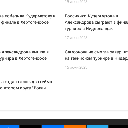
19 июня 2023
ва победила Кудерметову в
Россиянки Кудерметова и
 финале в Хертогенбосе
Александрова сыграют в фина
турнира в Нидерландах
17 июня 2023
а Александрова вышла в
Самсонова не смогла заверши
урнира в Хертогенбосе
на теннисном турнире в Нидер
16 июня 2023
а отдала лишь два гейма
о втором круге "Ролан