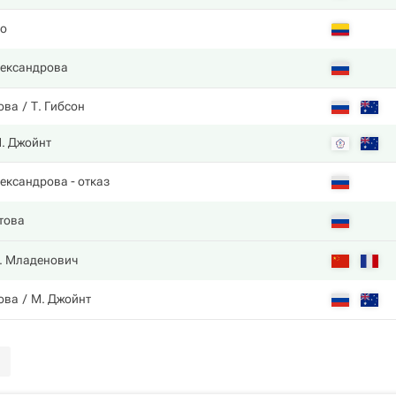
о
лександрова
ова
Т. Гибсон
. Джойнт
лександрова
- отказ
това
. Младенович
ова
М. Джойнт