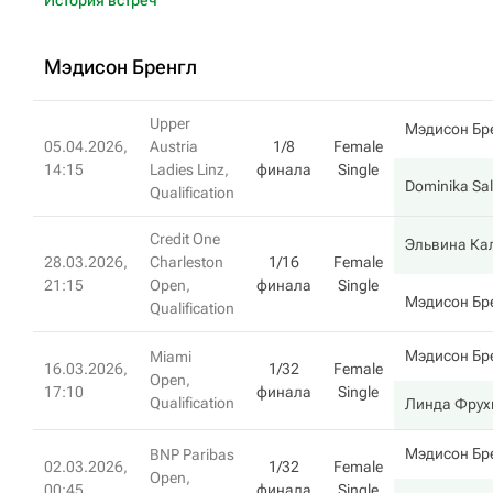
История встреч
Мэдисон Бренгл
Upper
Мэдисон Бр
05.04.2026,
Austria
1/8
Female
14:15
Ladies Linz,
финала
Single
Dominika Sa
Qualification
Credit One
Эльвина Ка
28.03.2026,
Charleston
1/16
Female
21:15
Open,
финала
Single
Мэдисон Бр
Qualification
Мэдисон Бр
Miami
16.03.2026,
1/32
Female
Open,
17:10
финала
Single
Qualification
Линда Фрух
Мэдисон Бр
BNP Paribas
02.03.2026,
1/32
Female
Open,
00:45
финала
Single