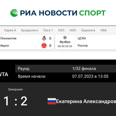
Серия А
Бундеслига
Лига 1
КХЛ
НХЛ
Евролига
НБА
0
Локомотив
ЦСКА
Футбол
0
Акрон
Ростов
08.08 20:30
Раунд:
1/32 финала
WTA
Время начала:
07.07.2023 в 13:05
Завершен
1
:
2
Екатерина Александро