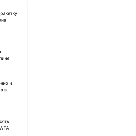
 ракетку
она
я
лине
нко и
а в
сять
 WTA