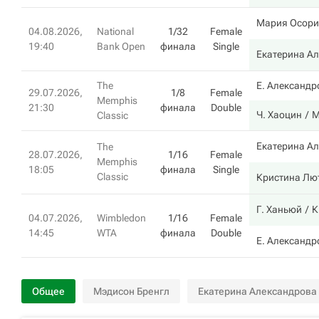
Мария Осори
04.08.2026,
National
1/32
Female
19:40
Bank Open
финала
Single
Екатерина А
The
Е. Александр
29.07.2026,
1/8
Female
Memphis
21:30
финала
Double
Ч. Хаоцин
М
Classic
Екатерина А
The
28.07.2026,
1/16
Female
Memphis
18:05
финала
Single
Classic
Кристина Лю
Г. Ханьюй
К
04.07.2026,
Wimbledon
1/16
Female
14:45
WTA
финала
Double
Е. Александр
Общее
Мэдисон Бренгл
Екатерина Александрова