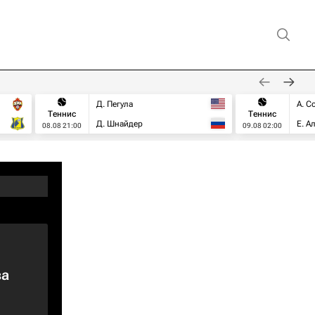
Д. Пегула
А. С
Теннис
Теннис
Д. Шнайдер
Е. А
08.08 21:00
09.08 02:00
ва