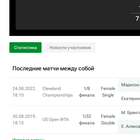
7
Статистика
Новости участников
Последние матчи между собой
Мэдисон
24.08.2022,
Cleveland
1/8
Female
18:10
Championships
финала
Single
Екатерин
М. Бренг
30.08.2019,
1/32
Female
US Open WTA
18:15
финала
Double
Е. Алекс