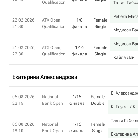
Qualification
Талия Гибс
Ребека Мас
22.02.2026,
ATX Open,
1/8
Female
21:30
Qualification
финала
Single
Мэдисон Бр
Мэдисон Бр
21.02.2026,
ATX Open,
1/16
Female
22:30
Qualification
финала
Single
Кайла Дэй
Екатерина Александрова
Е. Александр
06.08.2026,
National
1/16
Female
22:15
Bank Open
финала
Double
К. Гауфф
К.
Талия Гибсо
06.08.2026,
National
1/16
Female
18:10
Bank Open
финала
Single
Екатерина А