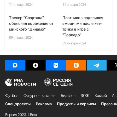
11 января 2024
11 января 2024
Тренер "Спартака"
Плотников поделился
объяснил поражение от
эмоциями после хет-
минского "Динамо"
трика в игре с
"Торпедо"
09 января 2024
09 января 2024
Футбол
Фигурное катание
Биатлон
ЗОЖ
Хоккей
Ав
Спецпроекты
Реклама
Продукты и сервисы
Пресс-ц
Версия 2023.1 Beta