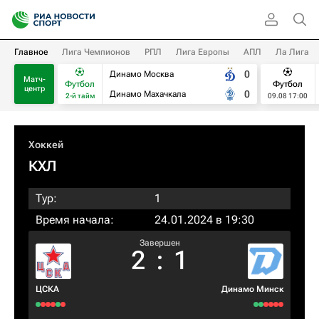
Главное
Лига Чемпионов
РПЛ
Лига Европы
АПЛ
Ла Лига
0
Динамо Москва
Матч-
Футбол
Футбол
центр
0
Динамо Махачкала
2-й тайм
09.08 17:00
Хоккей
КХЛ
Тур:
1
Время начала:
24.01.2024 в 19:30
Завершен
2
:
1
ЦСКА
Динамо Минск