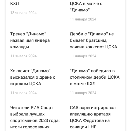
КХЛ
ЦСКА в матче с
"Динамо"
13 января 2024
11 января 2024
Тренер "Динамо"
Дерби с "Динамо" не
назвал имя лидера
бывает братским,
команды
заявил хоккеист ЦСКА
11 января 2024
11 января 2024
Хоккеист "Динамо"
"Динамо" победило в
высказался о драке с
столичном дерби ЦСКА
игроком ЦСКА
в матче КХЛ
11 января 2024
11 января 2024
Читатели РИА Спорт
CAS зарегистрировал
выбрали лучших
апелляцию вратаря
спортсменов 2023 года:
ЦСКА Федотова на
итоги голосования
санкции IIHF