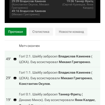
29:09
Владислав Каменев
19:06
Таннер Фритц
(
Константин Окулов
,
Михаил
(
Сергей Кузнецов
,
Янни
Григоренко
)
Калдис
)
49:16
Владислав Каменев
(
Михаил Григоренко
)
Протокол
Статистика
Новости команд
Матч окончен
Гол! 2:1. Шайбу забросил
Владислав Каменев
(
49‎’‎
ЦСКА
). Ему ассистировал
Михаил Григоренко
.
Гол! 1:1. Шайбу забросил
Владислав Каменев
(
29‎’‎
ЦСКА
). Ему ассистировали
Михаил Григоренко
,
Константин Окулов
.
Гол! 0:1. Шайбу забросил
Таннер Фритц
(
19‎’‎
Динамо Минск
). Ему ассистировали
Янни Калдис
,