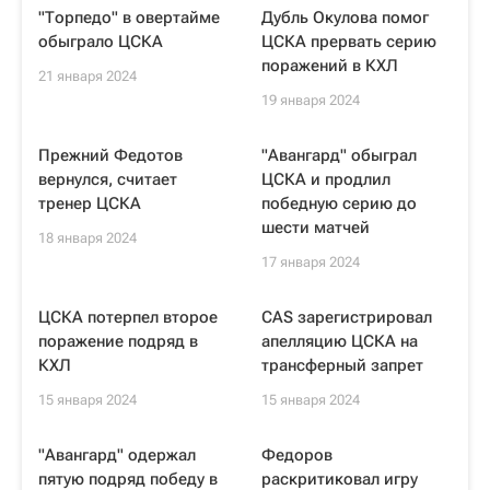
"Торпедо" в овертайме
Дубль Окулова помог
обыграло ЦСКА
ЦСКА прервать серию
поражений в КХЛ
21 января 2024
19 января 2024
Прежний Федотов
"Авангард" обыграл
вернулся, считает
ЦСКА и продлил
тренер ЦСКА
победную серию до
шести матчей
18 января 2024
17 января 2024
ЦСКА потерпел второе
CAS зарегистрировал
поражение подряд в
апелляцию ЦСКА на
КХЛ
трансферный запрет
15 января 2024
15 января 2024
"Авангард" одержал
Федоров
пятую подряд победу в
раскритиковал игру