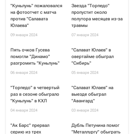
"Куньлунь" пожаловался
Звезда "Торпедо"
на фотоотчет с матча
пропустит около
против "Салавата
полутора месяцев из-за
Юлаева"
травмы
09 января 2024
07 января 2024
Пять очков Гусева
"Салават Юлаев" в
помогли "Динамо"
овертайме обыграл
разгромить "Куньлунь"
"Сибирь"
06 января 2024
05 января 2024
"Торпедо" в четвертый
"Салават Юлаев" на
раз в сезоне обыграло
выезде обыграл
"Куньлунь" в КХЛ
"Авангард"
04 января 2024
03 января 2024
"Ак Барс" прервал
Дубль Петунина помог
серию из трех
"Металлургу" обыграть