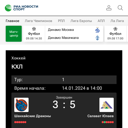
Главное
Лига Чемпионов
РПЛ
Лига Европы
АПЛ
Ла Лига
Динамо Москва
Матч-
Футбол
Футбол
центр
Динамо Махачкала
09.08 14:30
09.08 17:00
Хоккей
КХЛ
Тур:
1
Время начала:
14.01.2024 в 14:00
Завершен
3
:
5
Шанхайские Драконы
Салават Юлаев