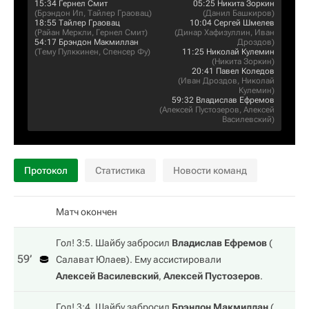
15:34
Гернел Смит
05:25
Никита Зоркин
(
Брэндон Ип
,
Тайлер Граовац
)
(
Данил Башкиров
)
18:55
Тайлер Граовац
10:04
Сергей Шмелев
(
Райан Меркли
,
Гернел Смит
)
(
Динар Хафизуллин
,
Иван
54:17
Брэндон Макмиллан
Дроздов
)
(
Тему Пулккинен
,
Спенсер Фу
)
11:25
Николай Кулемин
(
Никита Зоркин
)
20:41
Павел Коледов
(
Иван Дроздов
,
Николай
Кулемин
)
59:32
Владислав Ефремов
(
Алексей Пустозеров
,
Алексей
Василевский
)
Протокол
Статистика
Новости команд
Матч окончен
Гол! 3:5. Шайбу забросил
Владислав Ефремов
(
59‎’‎
Салават Юлаев
). Ему ассистировали
Алексей Василевский
,
Алексей Пустозеров
.
Гол! 3:4. Шайбу забросил
Брэндон Макмиллан
(