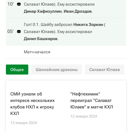
10‎’‎
Салават Юлаев
). Ему ассистировали
Динар Хафизуллин
,
Иван Дроздов
.
Гол! 0:1. Шайбу забросил
Никита Зоркин
(
05‎’‎
Салават Юлаев
). Ему ассистировал
Данил Башкиров
.
Матч начался
Общее
Шанхайские драконы
Салават Юлаев
СМИ узнали об
"Нефтехимик"
интересе нескольких
переиграл "Салават
клубов НХЛ к игроку
Юлаев" в матче КХЛ
КХЛ
12 января 2024
13 января 2024