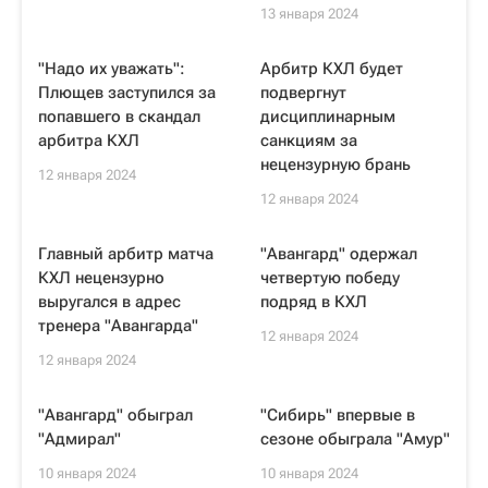
13 января 2024
"Надо их уважать":
Арбитр КХЛ будет
Плющев заступился за
подвергнут
попавшего в скандал
дисциплинарным
арбитра КХЛ
санкциям за
нецензурную брань
12 января 2024
12 января 2024
Главный арбитр матча
"Авангард" одержал
КХЛ нецензурно
четвертую победу
выругался в адрес
подряд в КХЛ
тренера "Авангарда"
12 января 2024
12 января 2024
"Авангард" обыграл
"Сибирь" впервые в
"Адмирал"
сезоне обыграла "Амур"
10 января 2024
10 января 2024