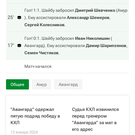
Гол! 1:1. Шайбу забросил
Дмитрий Шевченко
(
Амур
25‎’‎
). Ему ассистировали
Александр Шемеров
,
Сергей Колесников
.
Гол! 0:1. Шайбу забросил
Иван Николишин
(
17‎’‎
Авангард
). Ему ассистировали
Дамир Шарипзянов
,
Семен Чистяков
.
Матч начался
Общее
Амур
Авангард
"Авангард" одержал
Судья КХЛ извинился
пятую подряд победу в
перед тренером
КХЛ
"Авангарда" за мат в
его адрес
13 января 2024