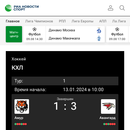
Главное
Лига Чемпионов
РПЛ
Лига Европы
АПЛ
Ла Лига
Динамо Москва
Матч-
Футбол
Футбол
центр
Динамо Махачкала
09.08 14:30
09.08 17:00
Хоккей
КХЛ
Тур:
1
Время начала:
13.01.2024 в 10:00
Завершен
1
:
3
Амур
Авангард