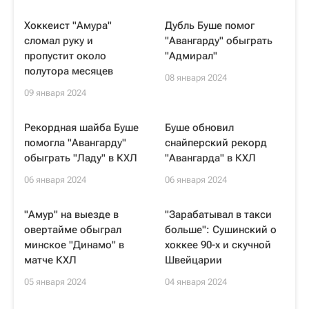
Хоккеист "Амура"
Дубль Буше помог
сломал руку и
"Авангарду" обыграть
пропустит около
"Адмирал"
полутора месяцев
08 января 2024
09 января 2024
Рекордная шайба Буше
Буше обновил
помогла "Авангарду"
снайперский рекорд
обыграть "Ладу" в КХЛ
"Авангарда" в КХЛ
06 января 2024
06 января 2024
"Амур" на выезде в
"Зарабатывал в такси
овертайме обыграл
больше": Сушинский о
минское "Динамо" в
хоккее 90-х и скучной
матче КХЛ
Швейцарии
05 января 2024
04 января 2024