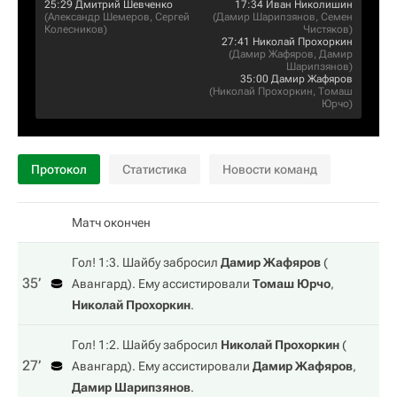
25:29
Дмитрий Шевченко
17:34
Иван Николишин
(
Александр Шемеров
,
Сергей
(
Дамир Шарипзянов
,
Семен
Колесников
)
Чистяков
)
27:41
Николай Прохоркин
(
Дамир Жафяров
,
Дамир
Шарипзянов
)
35:00
Дамир Жафяров
(
Николай Прохоркин
,
Томаш
Юрчо
)
Протокол
Статистика
Новости команд
Матч окончен
Гол! 1:3. Шайбу забросил
Дамир Жафяров
(
35‎’‎
Авангард
). Ему ассистировали
Томаш Юрчо
,
Николай Прохоркин
.
Гол! 1:2. Шайбу забросил
Николай Прохоркин
(
27‎’‎
Авангард
). Ему ассистировали
Дамир Жафяров
,
Дамир Шарипзянов
.