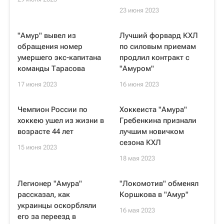
23 июня 2023
"Амур" вывел из
Лучший форвард КХЛ
обращения номер
по силовым приемам
умершего экс-капитана
продлил контракт с
команды Тарасова
"Амуром"
17 июня 2023
16 июня 2023
Чемпион России по
Хоккеиста "Амура"
хоккею ушел из жизни в
Гребенкина признали
возрасте 44 лет
лучшим новичком
сезона КХЛ
15 июня 2023
18 мая 2023
Легионер "Амура"
"Локомотив" обменял
рассказал, как
Коршкова в "Амур"
украинцы оскорбляли
16 мая 2023
его за переезд в