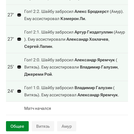
Гол! 2:2. Шайбу забросил
Алекс Бродхерст
(
Амур
).
27‎’‎
Ему ассистировал
Кэмерон Ли
.
Гол! 2:1. Шайбу забросил
Артур Гиздатуллин
(
Амур
27‎’‎
). Ему ассистировали
Александр Хохлачев
,
Сергей Лапин
.
Гол! 2:0. Шайбу забросил
Александр Яремчук
(
25‎’‎
Витязь
). Ему ассистировали
Владимир Галузин
,
Джереми Рой
.
Гол! 1:0. Шайбу забросил
Владимир Галузин
(
24‎’‎
Витязь
). Ему ассистировал
Александр Яремчук
.
Матч начался
Общее
Витязь
Амур