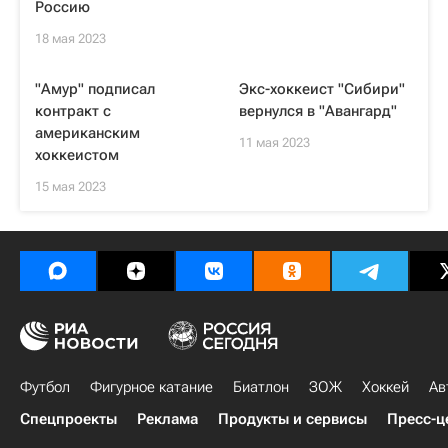
Россию
18 мая 2023
"Амур" подписал
Экс-хоккеист "Сибири"
контракт с
вернулся в "Авангард"
американским
11 мая 2023
хоккеистом
15 мая 2023
Футбол
Фигурное катание
Биатлон
ЗОЖ
Хоккей
Ав
Спецпроекты
Реклама
Продукты и сервисы
Пресс-ц