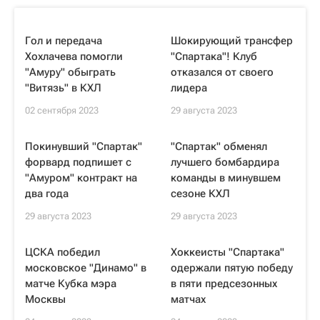
Гол и передача
Шокирующий трансфер
Хохлачева помогли
"Спартака"! Клуб
"Амуру" обыграть
отказался от своего
"Витязь" в КХЛ
лидера
02 сентября 2023
29 августа 2023
Покинувший "Спартак"
"Спартак" обменял
форвард подпишет с
лучшего бомбардира
"Амуром" контракт на
команды в минувшем
два года
сезоне КХЛ
29 августа 2023
29 августа 2023
ЦСКА победил
Хоккеисты "Спартака"
московское "Динамо" в
одержали пятую победу
матче Кубка мэра
в пяти предсезонных
Москвы
матчах