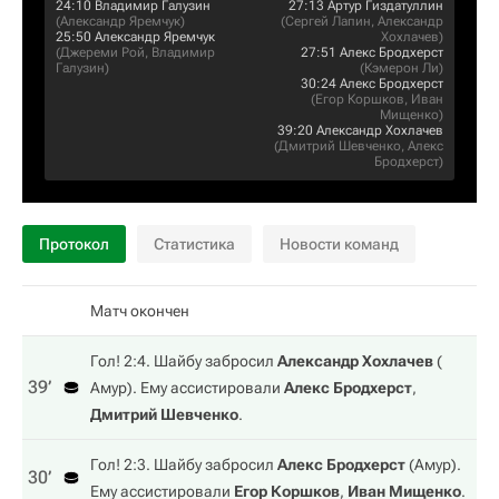
24:10
Владимир Галузин
27:13
Артур Гиздатуллин
(
Александр Яремчук
)
(
Сергей Лапин
,
Александр
25:50
Александр Яремчук
Хохлачев
)
(
Джереми Рой
,
Владимир
27:51
Алекс Бродхерст
Галузин
)
(
Кэмерон Ли
)
30:24
Алекс Бродхерст
(
Егор Коршков
,
Иван
Мищенко
)
39:20
Александр Хохлачев
(
Дмитрий Шевченко
,
Алекс
Бродхерст
)
Протокол
Статистика
Новости команд
Матч окончен
Гол! 2:4. Шайбу забросил
Александр Хохлачев
(
39‎’‎
Амур
). Ему ассистировали
Алекс Бродхерст
,
Дмитрий Шевченко
.
Гол! 2:3. Шайбу забросил
Алекс Бродхерст
(
Амур
).
30‎’‎
Ему ассистировали
Егор Коршков
,
Иван Мищенко
.