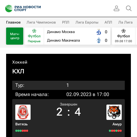
Главное
Лига Чемпионов
РПЛ
Лига Европы
АПЛ
Ла Лига
0
Динамо Москва
Матч-
Футбол
Футбол
центр
0
Динамо Махачкала
Перерыв
09.08 17:00
Хоккей
КХЛ
Тур:
1
Время начала:
02.09.2023 в 17:00
Завершен
2
:
4
Витязь
Амур