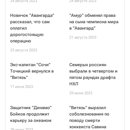
24 августа 2023
24 августа 2023
Новичок "Авангарда"
"Амур" обменял права
рассказал, что сам
на сына чемпиона мира
оплатил
в "Авангард"
дорогостоящую
21 августа 2023
операцию
23 августа 2023
Экс-капитан "Сочи"
Семерых россиян
Точицкий вернулся в
выбрали в четвертом и
"Витязь"
пятом раундах драфта
НХЛ
17 июля 2023
29 июня 2023
Защитник "Динамо"
"Витязь" выразил
Бойков продолжит
соболезнования по
карьеру за океаном
поводу смерти
хоккеиста Савина
29 июня 2023