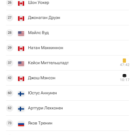
Шон Уокер
26
Джонатан Друэн
27
Майлс Вуд
28
Натан Маккиннон
29
Кейси Миттельштадт
37
47:42
Джош Мэнсон
42
10:17
Юстус Аннунен
60
Арттури Лехконен
62
Яков Тренин
73