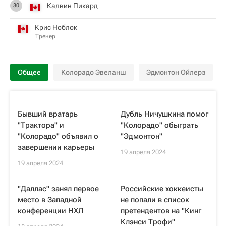
Калвин Пикард
30
Крис Ноблок
Тренер
Общее
Колорадо Эвеланш
Эдмонтон Ойлерз
Бывший вратарь
Дубль Ничушкина помог
"Трактора" и
"Колорадо" обыграть
"Колорадо" объявил о
"Эдмонтон"
завершении карьеры
19 апреля 2024
19 апреля 2024
"Даллас" занял первое
Российские хоккеисты
место в Западной
не попали в список
конференции НХЛ
претендентов на "Кинг
Клэнси Трофи"