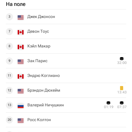
На поле
Джек Джонсон
3
Девон Тоус
7
Кэйл Макар
8
Зак Парис
9
32:00
Эндрю Коглиано
11
Брэндон Дюхейм
12
13:43
Валерий Ничушкин
13
01:19
07:37
Росс Колтон
20