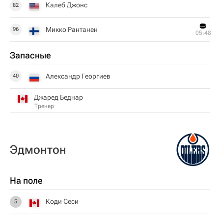
Калеб Джонс
82
Микко Рантанен
96
05:48
Запасные
Александр Георгиев
40
Джаред Беднар
Тренер
Эдмонтон
На поле
Коди Сеси
5