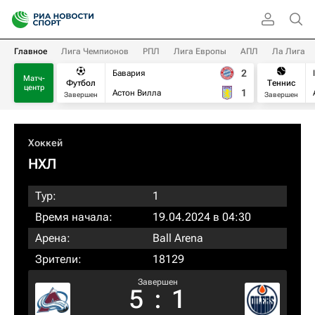
Главное
Лига Чемпионов
РПЛ
Лига Европы
АПЛ
Ла Лига
2
Бавария
Матч-
Футбол
Теннис
центр
1
Астон Вилла
Завершен
Завершен
Хоккей
НХЛ
Тур:
1
Время начала:
19.04.2024 в 04:30
Арена:
Ball Arena
Зрители:
18129
Завершен
5
:
1