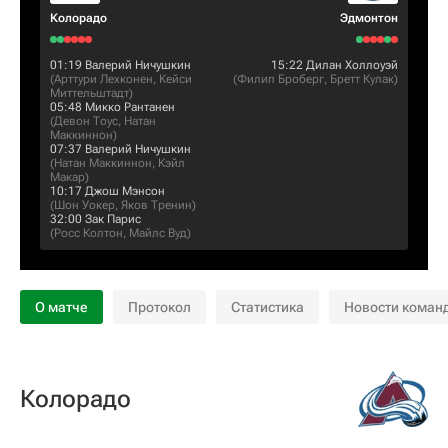
Колорадо
Эдмонтон
01:19
Валерий Ничушкин
15:22
Дилан Холлоуэй
(
Арттури Лехконен
,
Кейси
(
Филип Броберг
,
Бретт Кулак
)
Миттельштадт
)
05:48
Микко Рантанен
(
Девон Тоус
,
Натан
Маккиннон
)
07:37
Валерий Ничушкин
(
Натан Маккиннон
,
Кэйл
Макар
)
10:17
Джош Мэнсон
(
Шон Уокер
,
Яков Тренин
)
32:00
Зак Парис
(
Росс Колтон
,
Майлс Вуд
)
О матче
Протокол
Статистика
Новости коман
Колорадо