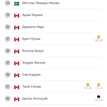
Маттиас Янмарк-Нюлен
13
Адам Энрике
19
Дарнелл Нерс
25
Бретт Кулак
27
28:20
Коннор Браун
28
Уоррен Фегеле
37
Сэм Каррик
39
Трой Стечер
51
07:05
11:23
Дилан Холлоуэй
55
15:22