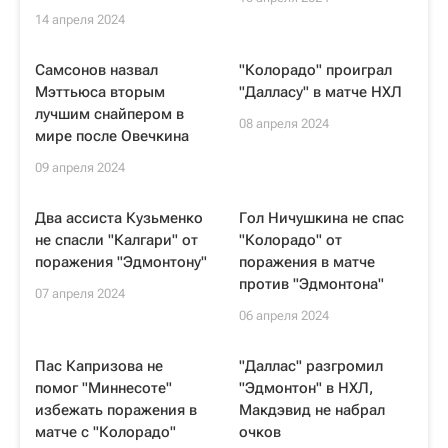
14 апреля 2024
Самсонов назвал
"Колорадо" проиграл
Мэттьюса вторым
"Далласу" в матче НХЛ
лучшим снайпером в
08 апреля 2024
мире после Овечкина
09 апреля 2024
Два ассиста Кузьменко
Гол Ничушкина не спас
не спасли "Калгари" от
"Колорадо" от
поражения "Эдмонтону"
поражения в матче
против "Эдмонтона"
07 апреля 2024
06 апреля 2024
Пас Капризова не
"Даллас" разгромил
помог "Миннесоте"
"Эдмонтон" в НХЛ,
избежать поражения в
Макдэвид не набрал
матче с "Колорадо"
очков