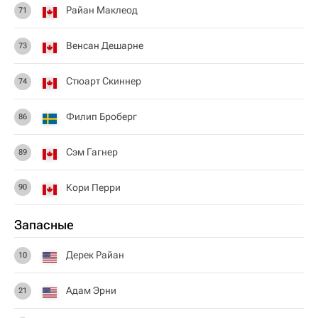
Райан Маклеод
71
Венсан Дешарне
73
Стюарт Скиннер
74
Филип Броберг
86
Сэм Гагнер
89
Кори Перри
90
Запасные
Дерек Райан
10
Адам Эрни
21