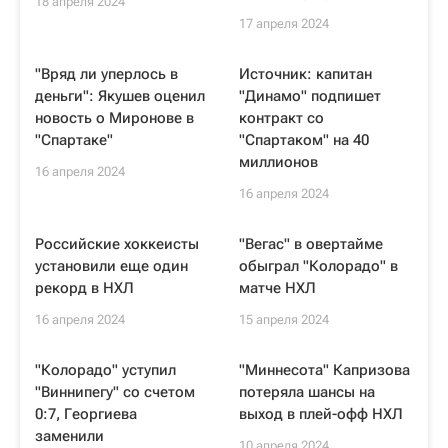
18 апреля 2024
17 апреля 2024
"Вряд ли уперлось в
Источник: капитан
деньги": Якушев оценил
"Динамо" подпишет
новость о Миронове в
контракт со
"Спартаке"
"Спартаком" на 40
миллионов
16 апреля 2024
16 апреля 2024
Российские хоккеисты
"Вегас" в овертайме
установили еще один
обыграл "Колорадо" в
рекорд в НХЛ
матче НХЛ
16 апреля 2024
15 апреля 2024
"Колорадо" уступил
"Миннесота" Капризова
"Виннипегу" со счетом
потеряла шансы на
0:7, Георгиева
выход в плей-офф НХЛ
заменили
10 апреля 2024