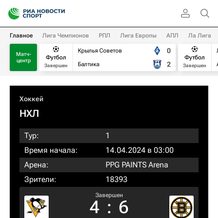
Главное
Лига Чемпионов
РПЛ
Лига Европы
АПЛ
Ла Лига
0
Крылья Советов
Матч-
Футбол
Футбол
центр
2
Балтика
Завершен
Завершен
Хоккей
НХЛ
Тур:
1
Время начала:
14.04.2024 в 03:00
Арена:
PPG PAINTS Arena
Зрители:
18393
Завершен
4
:
6