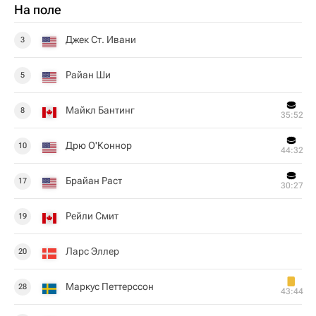
На поле
Джек Ст. Ивани
3
Райан Ши
5
Майкл Бантинг
8
35:52
Дрю О'Коннор
10
44:32
Брайан Раст
17
30:27
Рейли Смит
19
Ларс Эллер
20
Маркус Петтерссон
28
43:44