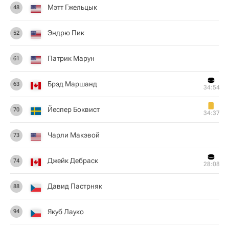
Мэтт Гжельцык
48
Эндрю Пик
52
Патрик Марун
61
Брэд Маршанд
63
34:54
Йеспер Боквист
70
34:37
Чарли Макэвой
73
Джейк Дебраск
74
28:08
Давид Пастрняк
88
Якуб Лауко
94