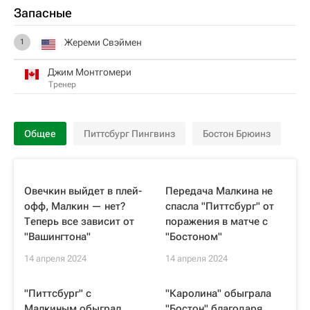
Запасные
Жереми Свэймен
1
Джим Монтгомери
Тренер
Общее
Питтсбург Пингвинз
Бостон Брюинз
Овечкин выйдет в плей-
Передача Малкина не
офф, Малкин — нет?
спасла "Питтсбург" от
Теперь все зависит от
поражения в матче с
"Вашингтона"
"Бостоном"
14 апреля 2024
14 апреля 2024
"Питтсбург" с
"Каролина" обыграла
Малкиным обыграл
"Бостон" благодаря