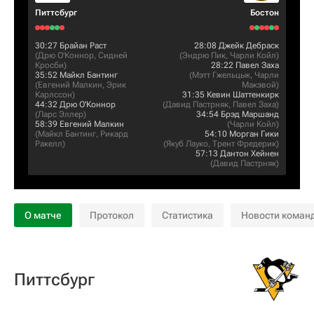
Питтсбург
Бостон
30:27
Брайан Раст
28:08
Джейк Дебраск
(
Дрю О'Коннор
,
Сидней
(
Эндрю Пик
,
Чарли Койл
)
Кросби
)
28:22
Павел Заха
35:52
Майкл Бантинг
(
Мэтт Гжельцык
,
Чарли
(
Евгений Малкин
,
Эрик
Макэвой
)
Карлссон
)
31:35
Кевин Шаттенкирк
44:32
Дрю О'Коннор
(
Давид Пастрняк
,
Павел Заха
)
(
Ларс Эллер
)
34:54
Брэд Маршанд
58:39
Евгений Малкин
(
Чарли Койл
)
(
Майкл Бантинг
,
Рикард
54:10
Морган Гики
Ракелл
)
(
Якуб Лауко
,
Трент Фредерик
)
57:13
Дантон Хейнен
(
Давид Пастрняк
)
О матче
Протокол
Статистика
Новости коман
Питтсбург