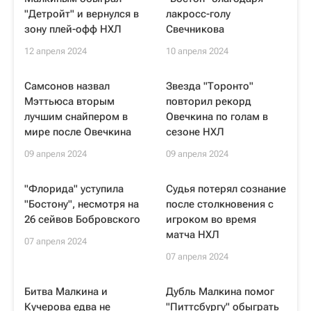
"Детройт" и вернулся в
лакросс-голу
зону плей-офф НХЛ
Свечникова
12 апреля 2024
10 апреля 2024
Самсонов назвал
Звезда "Торонто"
Мэттьюса вторым
повторил рекорд
лучшим снайпером в
Овечкина по голам в
мире после Овечкина
сезоне НХЛ
09 апреля 2024
09 апреля 2024
"Флорида" уступила
Судья потерял сознание
"Бостону", несмотря на
после столкновения с
26 сейвов Бобровского
игроком во время
матча НХЛ
07 апреля 2024
07 апреля 2024
Битва Малкина и
Дубль Малкина помог
Кучерова едва не
"Питтсбургу" обыграть