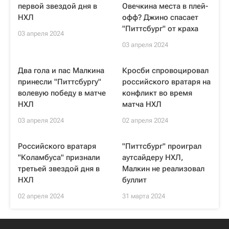
первой звездой дня в
Овечкина места в плей-
НХЛ
офф? Джино спасает
"Питтсбург" от краха
03 апреля 2024
03 апреля 2024
Два гола и пас Малкина
Кросби спровоцировал
принесли "Питтсбургу"
российского вратаря на
волевую победу в матче
конфликт во время
НХЛ
матча НХЛ
03 апреля 2024
02 апреля 2024
Российского вратаря
"Питтсбург" проиграл
"Коламбуса" признали
аутсайдеру НХЛ,
третьей звездой дня в
Малкин не реализовал
НХЛ
буллит
02 апреля 2024
31 марта 2024