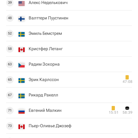
Алекс Неделькович
39
Валттери Пуустинен
48
Эмиль Бемстрем
52
Кристфер Летанг
58
Радим Зохорна
63
Эрик Карлссон
65
47:08
Рикард Ракелл
67
Евгений Малкин
71
15:51
58:39
Пьер-Оливье Джозеф
73