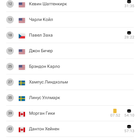
Кевин Шаттенкирк
12
31:35
Чарли Койл
13
Павел Заха
18
28:22
Джон Бичер
19
Брэндон Карло
25
Хампус Линдхольм
27
Линус Уллмарк
35
Морган Гики
39
07:52
54:10
Дантон Хейнен
43
57:13