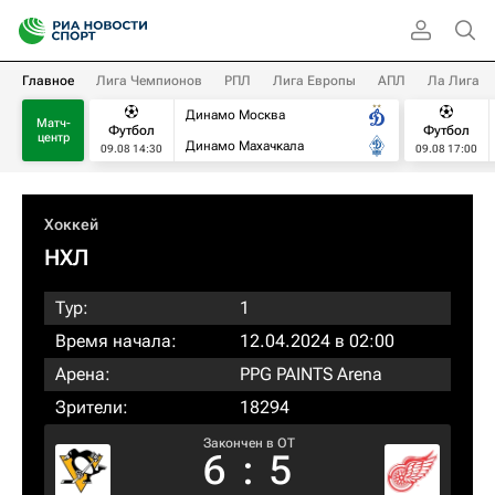
Главное
Лига Чемпионов
РПЛ
Лига Европы
АПЛ
Ла Лига
Динамо Москва
Матч-
Футбол
Футбол
центр
Динамо Махачкала
09.08 14:30
09.08 17:00
Хоккей
НХЛ
Тур:
1
Время начала:
12.04.2024 в 02:00
Арена:
PPG PAINTS Arena
Зрители:
18294
Закончен в OT
6
:
5