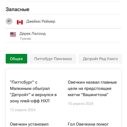
Запасные
Джеймс Реймер
47
Дерек Лалонд
Тренер
Общее
Питтсбург Пингвинз
Детройт Ред Уингз
"Питтсбург" с
Овечкин назвал главные
Малкиным обыграл
цели на предстоящие
"Детройт" и вернулся в
матчи "Вашингтона"
зону плей-офф НХЛ
10 апреля 2024
12 апреля 2024
Овечкин установил
Гол Овечкина помог