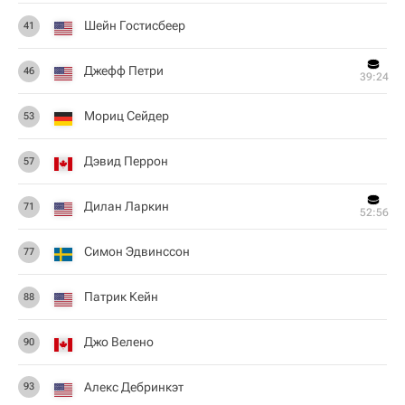
Шейн Гостисбеер
41
Джефф Петри
46
39:24
Мориц Сейдер
53
Дэвид Перрон
57
Дилан Ларкин
71
52:56
Симон Эдвинссон
77
Патрик Кейн
88
Джо Велено
90
Алекс Дебринкэт
93