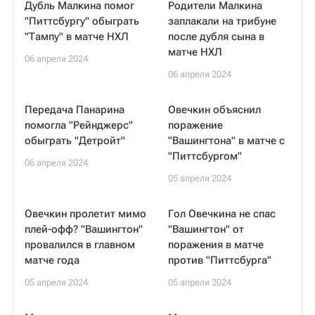
Дубль Малкина помог
Родители Малкина
"Питтсбургу" обыграть
заплакали на трибуне
"Тампу" в матче НХЛ
после дубля сына в
матче НХЛ
06 апреля 2024
06 апреля 2024
Передача Панарина
Овечкин объяснил
помогла "Рейнджерс"
поражение
обыграть "Детройт"
"Вашингтона" в матче с
"Питтсбургом"
06 апреля 2024
05 апреля 2024
Овечкин пролетит мимо
Гол Овечкина не спас
плей-офф? "Вашингтон"
"Вашингтон" от
провалился в главном
поражения в матче
матче года
против "Питтсбурга"
05 апреля 2024
05 апреля 2024