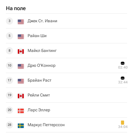
На поле
Джек Ст. Ивани
3
Райан Ши
5
Майкл Бантинг
8
Дрю О'Коннор
10
02:40
Брайан Раст
17
32:44
Рейли Смит
19
Ларс Эллер
20
Маркус Петтерссон
28
34:04