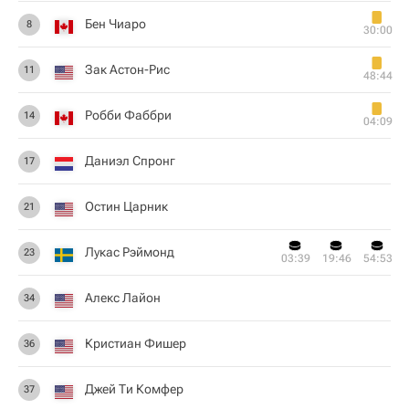
Бен Чиаро
8
30:00
Зак Астон-Рис
11
48:44
Робби Фаббри
14
04:09
Даниэл Спронг
17
Остин Царник
21
Лукас Рэймонд
23
03:39
19:46
54:53
Алекс Лайон
34
Кристиан Фишер
36
Джей Ти Комфер
37