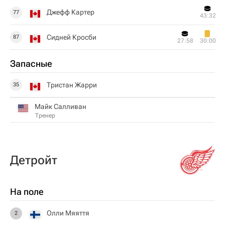
Джефф Картер
77
43:32
Сидней Кросби
87
27:58
30:00
Запасные
Тристан Жарри
35
Майк Салливан
Тренер
Детройт
На поле
Олли Мяяття
2