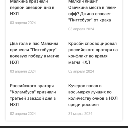
Малкина признали
Малкин лишит
первой звездой дня в
Овечкина места в плей-
НХЛ
офф? Джино спасает
"Питтсбург" от краха
03 апреля 2024
03 апреля 2024
Два гола и пас Малкина
Кросби спровоцировал
принесли "Питтсбургу"
российского вратаря на
волевую победу в матче
конфликт во время
НХЛ
матча НХЛ
03 апреля 2024
02 апреля 2024
Российского вратаря
Кучеров попал в
"Коламбуса" признали
восьмерку лучших по
третьей звездой дня в
количеству очков в НХЛ
НХЛ
среди россиян
02 апреля 2024
31 марта 2024