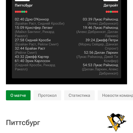
Питтсбург
Детройт
02:40
Дрю О'Коннор
03:39
Лукас Рэймонд
(
Брайан Раст
,
Сидней Кросби
)
(
Алекс Дебринкэт
)
15:09
Кристфер Летанг
19:46
Лукас Рэймонд
(
Майкл Бантинг
,
Рикард
(
Алекс Дебринкэт
,
Дилан
Ракелл
)
Ларкин
)
27:58
Сидней Кросби
39:24
Джефф Петри
(
Брайан Раст
,
Рейли Смит
)
(
Мориц Сейдер
,
Даниэл
32:44
Брайан Раст
Спронг
)
(
Рейли Смит
)
52:56
Дилан Ларкин
43:32
Джефф Картер
(
Лукас Рэймонд
,
Джей Ти
61:40
Эрик Карлссон
Комфер
)
(
Сидней Кросби
,
Рикард
54:53
Лукас Рэймонд
Ракелл
)
(
Дилан Ларкин
,
Алекс
Дебринкэт
)
О матче
Протокол
Статистика
Новости коман
Питтсбург