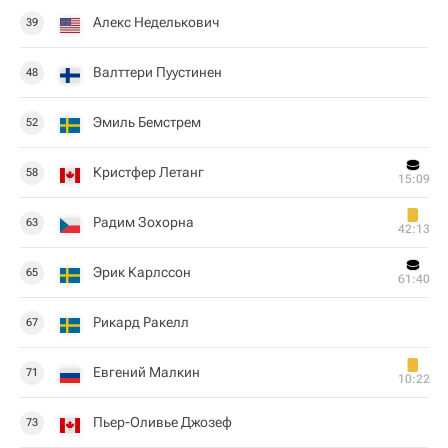
Алекс Неделькович
39
Валттери Пуустинен
48
Эмиль Бемстрем
52
Кристфер Летанг
58
15:09
Радим Зохорна
63
42:13
Эрик Карлссон
65
61:40
Рикард Ракелл
67
Евгений Малкин
71
10:22
Пьер-Оливье Джозеф
73