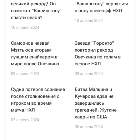
великий рекорд! Он
"Вашингтону" вернуться
поможет "Вашингтону"
в зону плей-офф НХЛ
спасти сезон?
10 апреля 2024
10 апреля 2024
Самсонов назвал
Звезда "Торонто"
Мэттьюса вторым
повторил рекорд
лучшим снайпером в
Овечкина по голам в
мире после Овечкина
сезоне НХЛ
09 апреля 2024
09 апреля 2024
Судья потерял сознание
Битва Малкина и
после столкновения с
Кучерова едва не
игроком во время
завершилась
матча НХЛ
трагедией. Жуткие
кадры из США
07 апреля 2024
06 апреля 2024