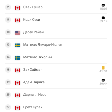
Эван Бушар
2
45:05
Коди Сеси
5
59:19
Дерек Райан
10
Маттиас Янмарк-Нюлен
13
Маттиас Экхольм
14
Зак Хайман
18
41:31
Адам Энрике
19
39:44
Дарнелл Нерс
25
Бретт Кулак
27