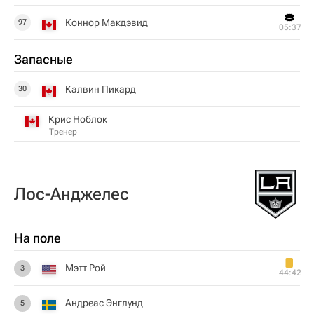
Коннор Макдэвид
97
05:37
Запасные
Калвин Пикард
30
Крис Ноблок
Тренер
Лос-Анджелес
На поле
Мэтт Рой
3
44:42
Андреас Энглунд
5