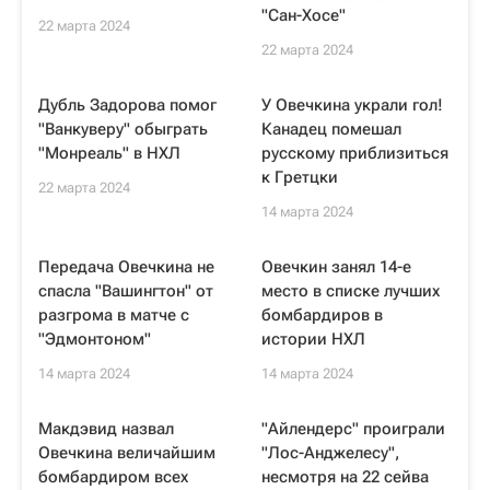
"Сан-Хосе"
22 марта 2024
22 марта 2024
Дубль Задорова помог
У Овечкина украли гол!
"Ванкуверу" обыграть
Канадец помешал
"Монреаль" в НХЛ
русскому приблизиться
к Гретцки
22 марта 2024
14 марта 2024
Передача Овечкина не
Овечкин занял 14-е
спасла "Вашингтон" от
место в списке лучших
разгрома в матче с
бомбардиров в
"Эдмонтоном"
истории НХЛ
14 марта 2024
14 марта 2024
Макдэвид назвал
"Айлендерс" проиграли
Овечкина величайшим
"Лос-Анджелесу",
бомбардиром всех
несмотря на 22 сейва