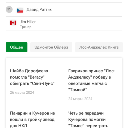
Давид Риттих
31
Jim Hiller
Тренер
Общее
Эдмонтон Ойлерз
Лос-Анджелес Кингз
Шайба Дорофеева
Гавриков принес "Лос-
помогла "Вегасу"
Анджелесу" победу в
обыграть "Сент-Луис"
овертайме матча с
"Тампой"
26 марта 2024
24 марта 2024
Панарин и Кучеров не
Четыре передачи
вошли в тройку звезд
Кучерова помогли
дня НХЛ
"Тампе" переиграть