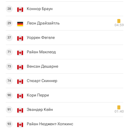
Коннор Браун
28
Леон Драйзайтль
29
04:59
Уоррен Фегеле
37
Райан Маклеод
71
Венсан Дешарне
73
Стюарт Скиннер
74
Кори Перри
90
Эвандер Кейн
91
01:40
Райан Нюджент-Хопкинс
93