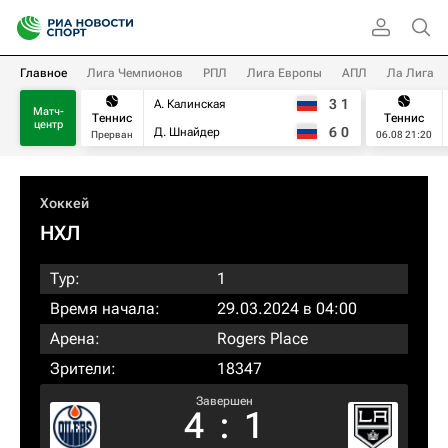
Главное
Лига Чемпионов
РПЛ
Лига Европы
АПЛ
Ла Лига
3
1
А. Калинская
Матч-
Теннис
Теннис
центр
6
0
Д. Шнайдер
Прерван
06.08 21:20
Хоккей
НХЛ
Тур:
1
Время начала:
29.03.2024 в 04:00
Арена:
Rogers Place
Зрители:
18347
Завершен
4
:
1