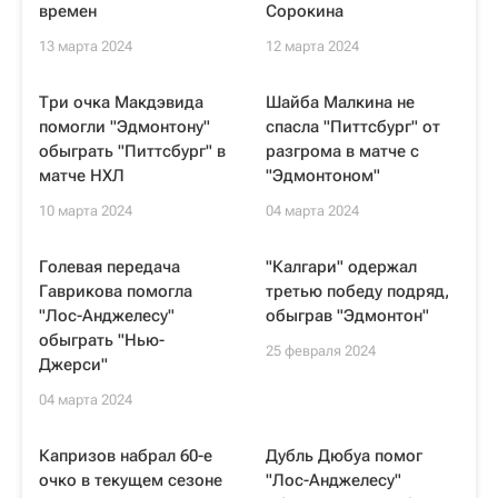
времен
Сорокина
13 марта 2024
12 марта 2024
Три очка Макдэвида
Шайба Малкина не
помогли "Эдмонтону"
спасла "Питтсбург" от
обыграть "Питтсбург" в
разгрома в матче с
матче НХЛ
"Эдмонтоном"
10 марта 2024
04 марта 2024
Голевая передача
"Калгари" одержал
Гаврикова помогла
третью победу подряд,
"Лос-Анджелесу"
обыграв "Эдмонтон"
обыграть "Нью-
25 февраля 2024
Джерси"
04 марта 2024
Капризов набрал 60-е
Дубль Дюбуа помог
очко в текущем сезоне
"Лос-Анджелесу"