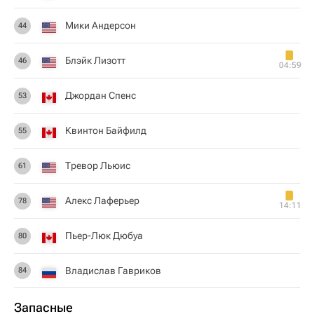
Мики Андерсон
44
Блэйк Лизотт
46
04:59
Джордан Спенс
53
Квинтон Байфилд
55
Тревор Льюис
61
Алекс Лаферьер
78
14:11
Пьер-Люк Дюбуа
80
Владислав Гавриков
84
Запасные