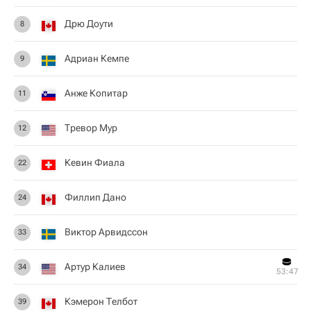
Дрю Доути
8
Адриан Кемпе
9
Анже Копитар
11
Тревор Мур
12
Кевин Фиала
22
Филлип Дано
24
Виктор Арвидссон
33
Артур Калиев
34
53:47
Кэмерон Телбот
39