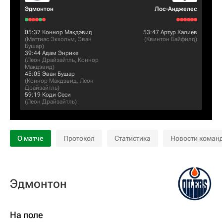
Эдмонтон
Лос-Анджелес
05:37
Коннор Макдэвид
53:47
Артур Калиев
(
Маттиас Экхольм
,
Эван
(
Квинтон Байфилд
)
Бушар
)
39:44
Адам Энрике
(
Леон Драйзайтль
,
Коннор
Макдэвид
)
45:05
Эван Бушар
(
Коннор Макдэвид
,
Леон
Драйзайтль
)
59:19
Коди Сеси
(
Леон Драйзайтль
)
О матче
Протокол
Статистика
Новости коман
Эдмонтон
На поле