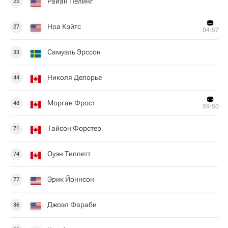
Райан Пелинг
25
Ноа Кэйтс
27
04:57
Самуэль Эрссон
33
Николя Делорье
44
Морган Фрост
48
59:50
Тайсон Форстер
71
Оуэн Типпетт
74
Эрик Йоннсон
77
Джоэл Фараби
86