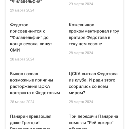
"Филадельфия"
29 марта 2024
29 марта 2024
Федотов
Кожевников
присоединится к
прокомментировал игру
"Филадельфии" до
вратаря Федотова в
конца сезона, пишут
текущем сезоне
СМИ
28 марта 2024
28 марта 2024
Быков назвал
ЦСКА выгнал Федотова
возможные причины
из клуба. И ради этого
расторжения ЦСКА
ссорились со всем
контракта с Федотовым
миром?
28 марта 2024
28 марта 2024
Панарин превзошел
Три передачи Панарина
даже Гретцки!
помогли "Рейнджерс"