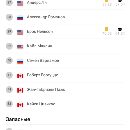
Андерс Ли
27
33:28
37:54
Александр Романов
28
Брок Нельсон
29
40:32
61:24
Кайл Маклин
32
Семен Варламов
40
Роберт Бортуццо
41
Жан-Габриэль Пажо
44
Кейси Цизикас
53
Запасные