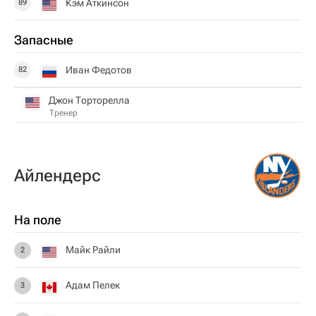
Кэм Аткинсон
89
Запасные
Иван Федотов
82
Джон Торторелла
Тренер
Айлендерс
На поле
Майк Райли
2
Адам Пелек
3