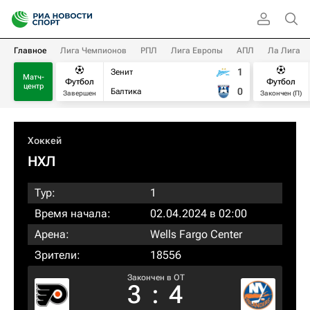
Главное
Лига Чемпионов
РПЛ
Лига Европы
АПЛ
Ла Лига
1
Зенит
Матч-
Футбол
Футбол
центр
0
Балтика
Завершен
Закончен (П)
Хоккей
НХЛ
Тур:
1
Время начала:
02.04.2024 в 02:00
Арена:
Wells Fargo Center
Зрители:
18556
Закончен в OT
3
:
4