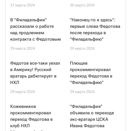
31 марта 2024
30 марта 2024
В "Филадельфии"
"Наконец-то я здесь":
рассказали о работе
первые слова Федотова
над продлением
после перехода в
контракта с Федотовым
"Филадельфию"
29 марта 2024
29 марта 2024
Федотов все-таки уехал
Плющев
в Америку! Русский
прокомментировал
вратарь дебютирует в
переход Федотова в
НХЛ
"Филадельфию"
29 марта 2024
29 марта 2024
Кожевников
"Филадельфия"
прокомментировал
объявила о переходе
переход Федотова в
экс-вратаря ЦСКА
клуб НХЛ
Ивана Федотова