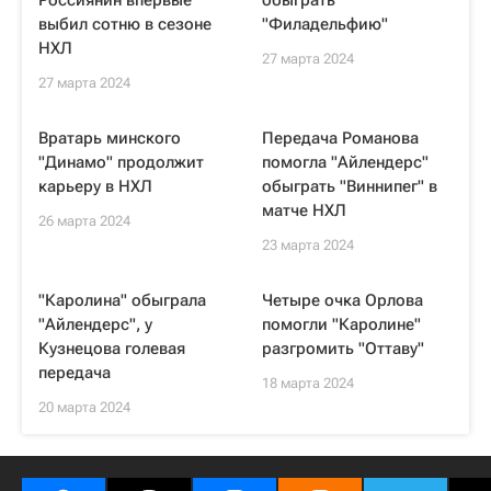
Россиянин впервые
обыграть
выбил сотню в сезоне
"Филадельфию"
НХЛ
27 марта 2024
27 марта 2024
Вратарь минского
Передача Романова
"Динамо" продолжит
помогла "Айлендерс"
карьеру в НХЛ
обыграть "Виннипег" в
матче НХЛ
26 марта 2024
23 марта 2024
"Каролина" обыграла
Четыре очка Орлова
"Айлендерс", у
помогли "Каролине"
Кузнецова голевая
разгромить "Оттаву"
передача
18 марта 2024
20 марта 2024