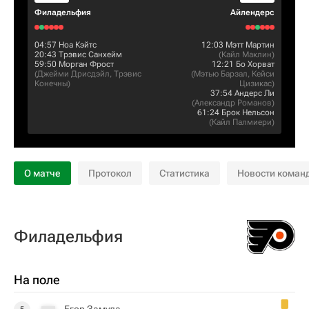
Филадельфия
Айлендерс
04:57
Ноа Кэйтс
12:03
Мэтт Мартин
20:43
Трэвис Санхейм
(
Кайл Маклин
)
59:50
Морган Фрост
12:21
Бо Хорват
(
Джейми Дрисдэйл
,
Трэвис
(
Мэтью Барзал
,
Кейси
Конечны
)
Цизикас
)
37:54
Андерс Ли
(
Александр Романов
)
61:24
Брок Нельсон
(
Кайл Палмиери
)
О матче
Протокол
Статистика
Новости коман
Филадельфия
На поле