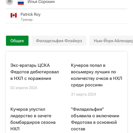
Илья Сорокин
30
Patrick Roy
Тренер
Общее
Филадельфия Флайерз
Нью-Йорк Айленде
Экс-вратарь ЦСКА
Кучеров попал в
Федотов дебютировал
восьмерку лучших по
в НХЛ с поражения
количеству очков в НХЛ
среди россиян
02 апреля 2024
31 марта 2024
Кучеров упустил
"Филадельфия"
лидерство в зачете
объявила о включении
бомбардиров сезона
Федотова в основной
НХЛ
состав