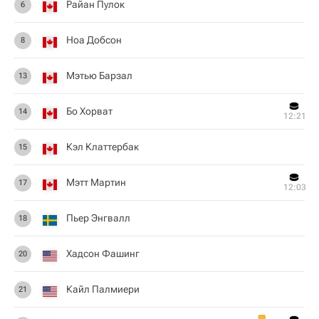
Райан Пулок
6
Ноа Добсон
8
Мэтью Барзал
13
Бо Хорват
14
12:21
Кэл Клаттербак
15
Мэтт Мартин
17
12:03
Пьер Энгвалл
18
Хадсон Фашинг
20
Кайл Палмиери
21