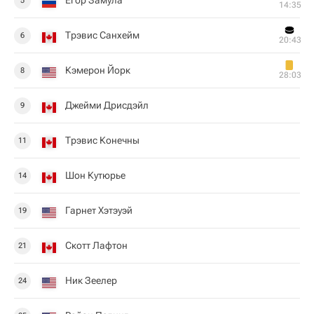
Егор Замула
5
14:35
Трэвис Санхейм
6
20:43
Кэмерон Йорк
8
28:03
Джейми Дрисдэйл
9
Трэвис Конечны
11
Шон Кутюрье
14
Гарнет Хэтэуэй
19
Скотт Лафтон
21
Ник Зеелер
24