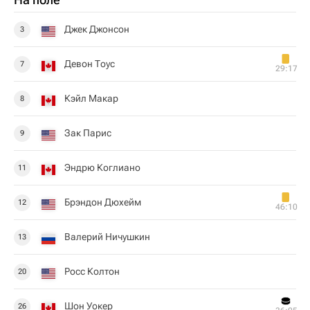
Джек Джонсон
3
Девон Тоус
7
29:17
Кэйл Макар
8
Зак Парис
9
Эндрю Коглиано
11
Брэндон Дюхейм
12
46:10
Валерий Ничушкин
13
Росс Колтон
20
Шон Уокер
26