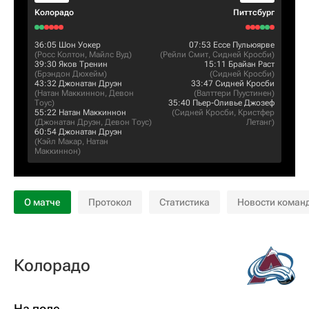
Колорадо
Питтсбург
36:05
Шон Уокер
07:53
Ессе Пульюярве
(
Росс Колтон
,
Майлс Вуд
)
(
Рейли Смит
,
Сидней Кросби
)
39:30
Яков Тренин
15:11
Брайан Раст
(
Брэндон Дюхейм
)
(
Сидней Кросби
)
43:32
Джонатан Друэн
33:47
Сидней Кросби
(
Натан Маккиннон
,
Девон
(
Валттери Пуустинен
)
Тоус
)
35:40
Пьер-Оливье Джозеф
55:22
Натан Маккиннон
(
Сидней Кросби
,
Кристфер
(
Джонатан Друэн
,
Девон Тоус
)
Летанг
)
60:54
Джонатан Друэн
(
Кэйл Макар
,
Натан
Маккиннон
)
О матче
Протокол
Статистика
Новости коман
Колорадо
На поле