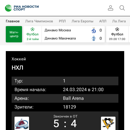
Главное
Лига Чемпионов
РПЛ
Лига Европы
АПЛ
Ла Лига
0
Динамо Москва
Матч-
Футбол
Футбол
центр
0
Динамо Махачкала
2-й тайм
09.08 17:00
Хоккей
НХЛ
Тур:
1
Время начала:
24.03.2024 в 21:00
Арена:
Ball Arena
Зрители:
18129
Закончен в OT
5
:
4