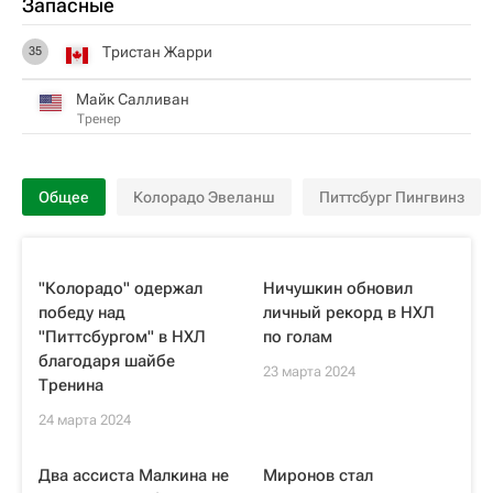
Запасные
Тристан Жарри
35
Майк Салливан
Тренер
Общее
Колорадо Эвеланш
Питтсбург Пингвинз
"Колорадо" одержал
Ничушкин обновил
победу над
личный рекорд в НХЛ
"Питтсбургом" в НХЛ
по голам
благодаря шайбе
23 марта 2024
Тренина
24 марта 2024
Два ассиста Малкина не
Миронов стал