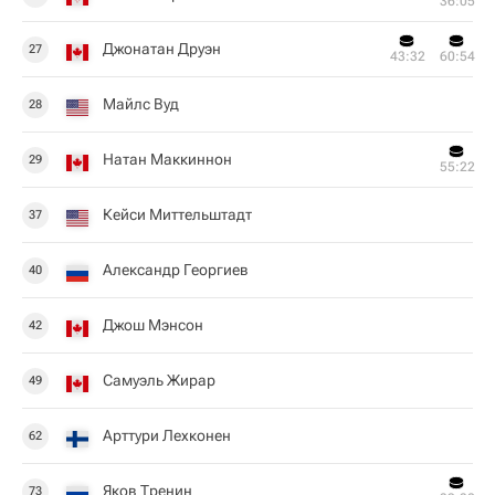
36:05
Джонатан Друэн
27
43:32
60:54
Майлс Вуд
28
Натан Маккиннон
29
55:22
Кейси Миттельштадт
37
Александр Георгиев
40
Джош Мэнсон
42
Самуэль Жирар
49
Арттури Лехконен
62
Яков Тренин
73