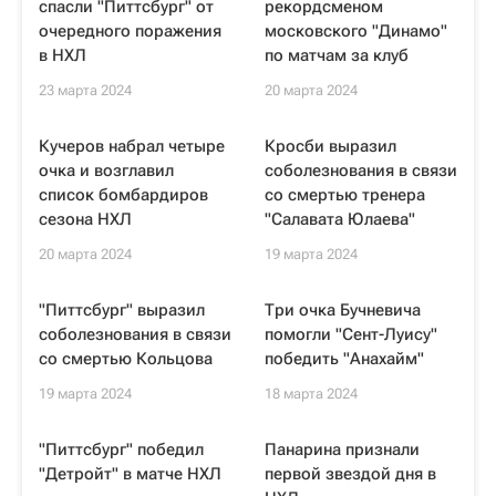
спасли "Питтсбург" от
рекордсменом
очередного поражения
московского "Динамо"
в НХЛ
по матчам за клуб
23 марта 2024
20 марта 2024
Кучеров набрал четыре
Кросби выразил
очка и возглавил
соболезнования в связи
список бомбардиров
со смертью тренера
сезона НХЛ
"Салавата Юлаева"
20 марта 2024
19 марта 2024
"Питтсбург" выразил
Три очка Бучневича
соболезнования в связи
помогли "Сент-Луису"
со смертью Кольцова
победить "Анахайм"
19 марта 2024
18 марта 2024
"Питтсбург" победил
Панарина признали
"Детройт" в матче НХЛ
первой звездой дня в