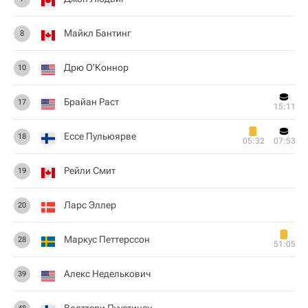
Майкл Бантинг
8
Дрю О'Коннор
10
Брайан Раст
17
15:11
Ессе Пульюярве
18
05:32
07:53
Рейли Смит
19
Ларс Эллер
20
Маркус Петтерссон
28
51:05
Алекс Неделькович
39