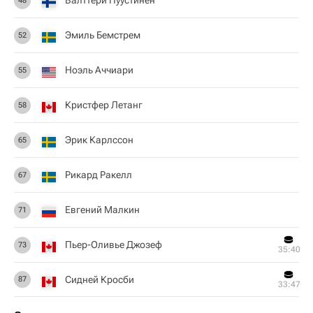
Валттери Пуустинен
48
Эмиль Бемстрем
52
Ноэль Аччиари
55
Кристфер Летанг
58
Эрик Карлссон
65
Рикард Ракелл
67
Евгений Малкин
71
Пьер-Оливье Джозеф
73
35:40
Сидней Кросби
87
33:47