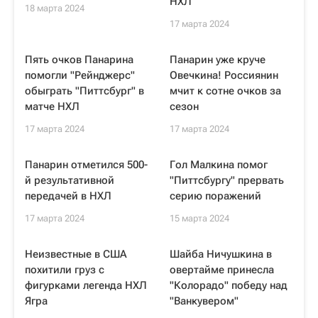
НХЛ
18 марта 2024
17 марта 2024
Пять очков Панарина
Панарин уже круче
помогли "Рейнджерс"
Овечкина! Россиянин
обыграть "Питтсбург" в
мчит к сотне очков за
матче НХЛ
сезон
17 марта 2024
17 марта 2024
Панарин отметился 500-
Гол Малкина помог
й результативной
"Питтсбургу" прервать
передачей в НХЛ
серию поражений
17 марта 2024
15 марта 2024
Неизвестные в США
Шайба Ничушкина в
похитили груз с
овертайме принесла
фигурками легенда НХЛ
"Колорадо" победу над
Ягра
"Ванкувером"