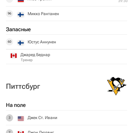
39:30
Микко Рантанен
96
Запасные
Юстус Аннунен
60
Джаред Беднар
Тренер
Питтсбург
На поле
Джек Ст. Ивани
3
Джон Людвиг
7