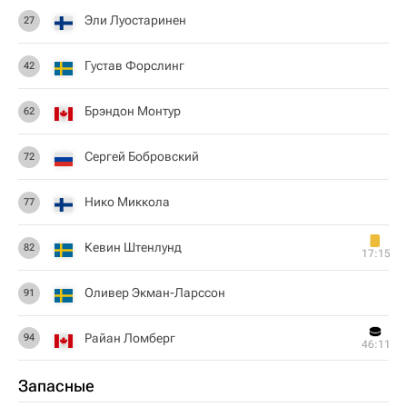
Эли Луостаринен
27
Густав Форслинг
42
Брэндон Монтур
62
Сергей Бобровский
72
Нико Миккола
77
Кевин Штенлунд
82
17:15
Оливер Экман-Ларссон
91
Райан Ломберг
94
46:11
Запасные