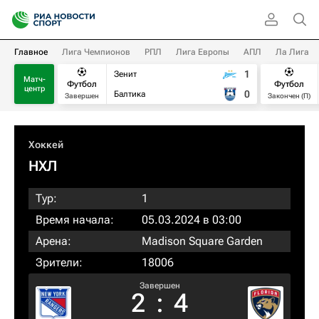
Главное
Лига Чемпионов
РПЛ
Лига Европы
АПЛ
Ла Лига
1
Зенит
Матч-
Футбол
Футбол
центр
0
Балтика
Завершен
Закончен (П)
Хоккей
НХЛ
Тур:
1
Время начала:
05.03.2024 в 03:00
Арена:
Madison Square Garden
Зрители:
18006
Завершен
2
:
4