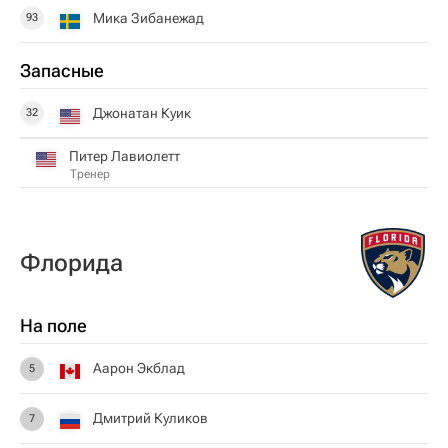
Мика Зибанежад
93
Запасные
Джонатан Куик
32
Питер Лавиолетт
Тренер
Флорида
На поле
Аарон Экблад
5
Дмитрий Куликов
7