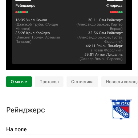
Рейнджерс
Флорида
16:39
Уилл Кюилл
30:11
Сэм Райнхарт
(
Джейкоб Труба
,
К'Андре
(
Александр Барков
,
Картер
Миллер
)
Верхаг
)
35:26
Крис Крайдер
32:56
Сэм Райнхарт
(
Винсент Трочек
,
Артемий
(
Александр Барков
,
Густав
Панарин
)
Форслинг
)
46:11
Райан Ломберг
(
Густав Форслинг
)
59:01
Антон Лунделль
(
Оливер Экман-Ларссон
)
О матче
Протокол
Статистика
Новости коман
Рейнджерс
На поле