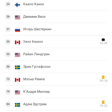
Каапо Какко
24
Джимми Веси
26
Игорь Шестеркин
31
Уилл Кюилл
50
16:39
Райан Линдгрен
55
Эрик Густафссон
56
Мэтью Ремпе
73
29:18
К'Андре Миллер
79
Адам Эдстрем
84
19:22