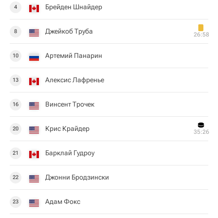
Брейден Шнайдер
4
Джейкоб Труба
8
26:58
Артемий Панарин
10
Алексис Лафренье
13
Винсент Трочек
16
Крис Крайдер
20
35:26
Барклай Гудроу
21
Джонни Бродзински
22
Адам Фокс
23