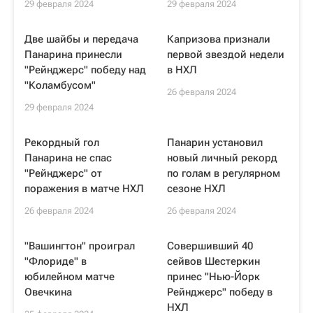
29 февраля 2024
29 февраля 2024
Две шайбы и передача
Капризова признали
Панарина принесли
первой звездой недели
"Рейнджерс" победу над
в НХЛ
"Коламбусом"
26 февраля 2024
29 февраля 2024
Рекордный гол
Панарин установил
Панарина не спас
новый личный рекорд
"Рейнджерс" от
по голам в регулярном
поражения в матче НХЛ
сезоне НХЛ
26 февраля 2024
26 февраля 2024
"Вашингтон" проиграл
Совершивший 40
"Флориде" в
сейвов Шестеркин
юбилейном матче
принес "Нью-Йорк
Овечкина
Рейнджерс" победу в
НХЛ