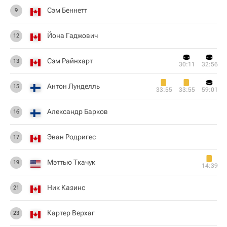
Сэм Беннетт
9
Йона Гаджович
12
Сэм Райнхарт
13
30:11
32:56
Антон Лунделль
15
33:55
33:55
59:01
Александр Барков
16
Эван Родригес
17
Мэттью Ткачук
19
14:39
Ник Казинс
21
Картер Верхаг
23