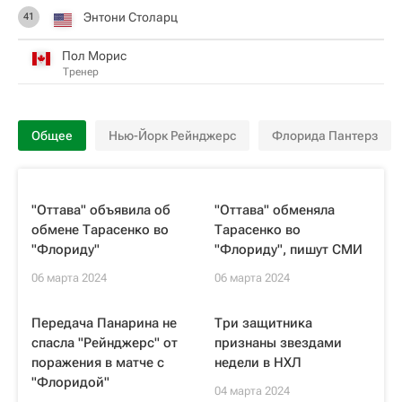
Энтони Столарц
41
Пол Морис
Тренер
Общее
Нью-Йорк Рейнджерс
Флорида Пантерз
"Оттава" объявила об
"Оттава" обменяла
обмене Тарасенко во
Тарасенко во
"Флориду"
"Флориду", пишут СМИ
06 марта 2024
06 марта 2024
Передача Панарина не
Три защитника
спасла "Рейнджерс" от
признаны звездами
поражения в матче с
недели в НХЛ
"Флоридой"
04 марта 2024