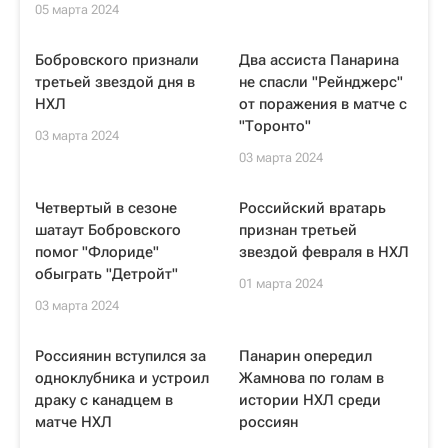
05 марта 2024
Бобровского признали
Два ассиста Панарина
третьей звездой дня в
не спасли "Рейнджерс"
НХЛ
от поражения в матче с
"Торонто"
03 марта 2024
03 марта 2024
Четвертый в сезоне
Российский вратарь
шатаут Бобровского
признан третьей
помог "Флориде"
звездой февраля в НХЛ
обыграть "Детройт"
01 марта 2024
03 марта 2024
Россиянин вступился за
Панарин опередил
одноклубника и устроил
Жамнова по голам в
драку с канадцем в
истории НХЛ среди
матче НХЛ
россиян