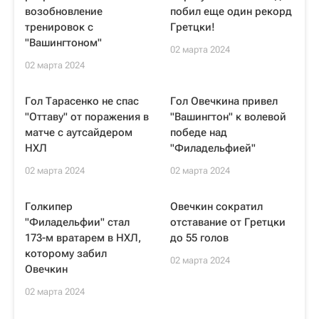
возобновление
побил еще один рекорд
тренировок с
Гретцки!
"Вашингтоном"
02 марта 2024
02 марта 2024
Гол Тарасенко не спас
Гол Овечкина привел
"Оттаву" от поражения в
"Вашингтон" к волевой
матче с аутсайдером
победе над
НХЛ
"Филадельфией"
02 марта 2024
02 марта 2024
Голкипер
Овечкин сократил
"Филадельфии" стал
отставание от Гретцки
173-м вратарем в НХЛ,
до 55 голов
которому забил
02 марта 2024
Овечкин
02 марта 2024