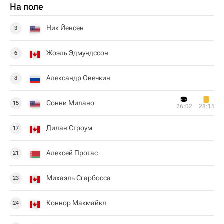
На поле
Ник Йенсен
3
Жоэль Эдмундссон
6
Александр Овечкин
8
Сонни Милано
15
26:02
28:15
Дилан Строум
17
Алексей Протас
21
Михаэль Сгарбосса
23
Коннор Макмайкл
24