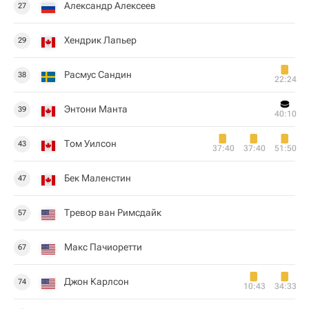
Александр Алексеев
27
Хендрик Лапьер
29
Расмус Сандин
38
22:24
Энтони Манта
39
40:10
Том Уилсон
43
37:40
37:40
51:50
Бек Маленстин
47
Тревор ван Римсдайк
57
Макс Пачиоретти
67
Джон Карлсон
74
10:43
34:33