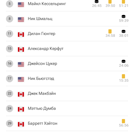
Майкл Кессельринг
5
26:45
39:50
51:21
Ник Шмальц
8
59:39
Дилан Гюнтер
11
34:58
38:01
Александр Керфут
15
Джейсон Цукер
16
24:06
Ник Бьюгстэд
17
15:35
Джек Макбэйн
22
Мэттью Думба
24
Барретт Хэйтон
29
56:56