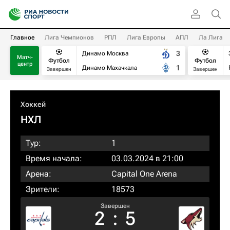
Главное
Лига Чемпионов
РПЛ
Лига Европы
АПЛ
Ла Лига
3
Динамо Москва
Матч-
Футбол
Футбол
центр
1
Динамо Махачкала
Завершен
Завершен
Хоккей
НХЛ
Тур:
1
Время начала:
03.03.2024 в 21:00
Арена:
Capital One Arena
Зрители:
18573
Завершен
2
:
5