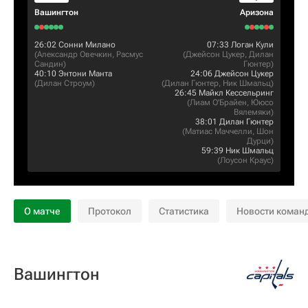
Вашингтон
Аризона
26:02
Сонни Милано
07:33
Логан Кули
(
Александр Овечкин
,
Расмус
(
Джейсон Цукер
,
Дилан
Сандин
)
Гюнтер
)
40:10
Энтони Манта
24:06
Джейсон Цукер
(
Дилан Строум
)
(
Дилан Гюнтер
,
Ник Шмальц
)
26:45
Майкл Кессельринг
(
Лиам О'Брайен
,
Ююсо
Вялемяки
)
38:01
Дилан Гюнтер
(
Матиас Маччелли
,
Шон
Дурци
)
59:39
Ник Шмальц
(
Лоусон Краус
)
О матче
Протокол
Статистика
Новости коман
Вашингтон