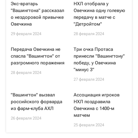
Экс-вратарь
НХЛ отобрала у
"Вашингтона" рассказал
Овечкина одну голевую
о нездоровой привычке
передачу в матче с
Овечкина
"Детройтом"
29 февраля 2024
28 февраля 2024
Передача Овечкина не
Три очка Протаса
спасла "Вашингтон" от
принесли "Вашингтону"
разгромного поражения
победу, у Овечкина
"минус 3"
28 февраля 2024
27 февраля 2024
"Вашингтон" вызвал
Ассоциация игроков
российского форварда
НХЛ поздравила
из фарм-клуба АХЛ
Овечкина с 1400-м
матчем
26 февраля 2024
25 февраля 2024