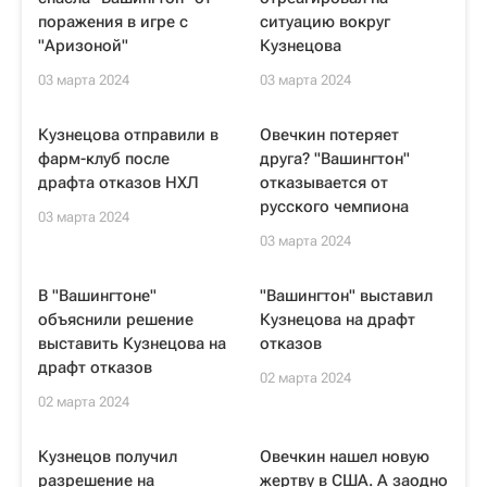
поражения в игре с
ситуацию вокруг
"Аризоной"
Кузнецова
03 марта 2024
03 марта 2024
Кузнецова отправили в
Овечкин потеряет
фарм-клуб после
друга? "Вашингтон"
драфта отказов НХЛ
отказывается от
русского чемпиона
03 марта 2024
03 марта 2024
В "Вашингтоне"
"Вашингтон" выставил
объяснили решение
Кузнецова на драфт
выставить Кузнецова на
отказов
драфт отказов
02 марта 2024
02 марта 2024
Кузнецов получил
Овечкин нашел новую
разрешение на
жертву в США. А заодно