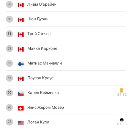
Лиам О'Брайен
38
Шон Дурци
50
Трой Стечер
51
Майкл Карконе
53
Матиас Маччелли
63
Лоусон Краус
67
Карел Веймелка
70
24:32
Янис Жером Мозер
90
Логан Кули
92
07:33