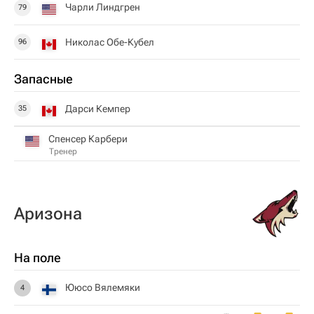
Чарли Линдгрен
79
Николас Обе-Кубел
96
Запасные
Дарси Кемпер
35
Спенсер Карбери
Тренер
Аризона
На поле
Ююсо Вялемяки
4