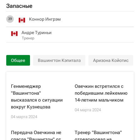
Запасные
Коннор Ингрэм
39
Андре Туриньи
Тренер
Общее
Вашингтон Кэпиталз
Аризона Койотис
Генменеджер
Овечкин встретился с
"Вашингтона"
победившим лейкемию
высказался о ситуации
14-летним мальчиком
вокруг Кузнецова
04 марта 2024
04 марта 2024
Передача Овечкина не
Тренер "Вашингтона"
спасла "Вашингтон" от
отреагировал на