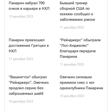
Панарин набрал 700
Бывший тренер
очков в карьере в НХЛ
сборной США по
хоккею сообщил о
13 декабря 2023
заболевании раком
11 декабря 2023
Панарин превзошел
"Рейнджерс" обыграли
достижение Гретцки в
"Лос-Анджелес"
НХЛ
благодаря передаче
Панарина
11 декабря 2023
11 декабря 2023
"Вашингтон" обыграл
Овечкин силовым
"Рейнджерс", Овечкин
приемом снес с ног
продлил серию без
одноклубника Панарина
заброшенных шайб
10 декабря 2023
10 декабря 2023