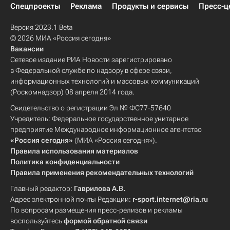
Спецпроекты
Реклама
Продукты и сервисы
Пресс-ц
Версия 2023.1 Beta
© 2026 МИА «Россия сегодня»
Вакансии
Сетевое издание РИА Новости зарегистрировано
в Федеральной службе по надзору в сфере связи,
информационных технологий и массовых коммуникаций
(Роскомнадзор) 08 апреля 2014 года.
Свидетельство о регистрации Эл № ФС77-57640
Учредитель: Федеральное государственное унитарное
предприятие Международное информационное агентство
«Россия сегодня»
(МИА «Россия сегодня»).
Правила использования материалов
Политика конфиденциальности
Правила применения рекомендательных технологий
Главный редактор:
Гаврилова А.В.
Адрес электронной почты Редакции:
r-sport.internet@ria.ru
По вопросам размещения пресс-релизов и рекламы
воспользуйтесь
формой обратной связи