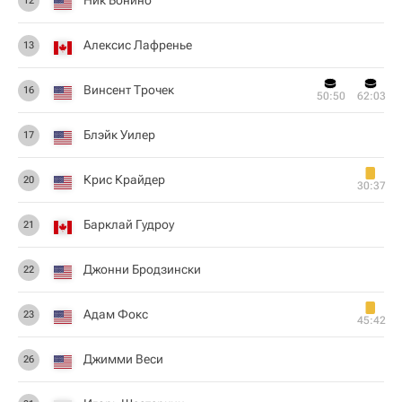
Ник Бонино
12
Алексис Лафренье
13
Винсент Трочек
16
50:50
62:03
Блэйк Уилер
17
Крис Крайдер
20
30:37
Барклай Гудроу
21
Джонни Бродзински
22
Адам Фокс
23
45:42
Джимми Веси
26