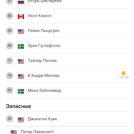
Игорь Шестеркин
31
Уилл Кюилл
50
Райан Линдгрен
55
Эрик Густафссон
56
Тайлер Питлик
71
К'Андре Миллер
79
19:19
Мика Зибанежад
93
Запасные
Джонатан Куик
32
Питер Лавиолетт