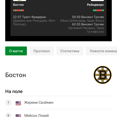
Бостон
Рейнджерс
22:07
Трент Фредерик
50:50
Винсент Трочек
(
Джеймс ван Римсдайк
,
Мэтт
(
Мика Зибанежад
,
Адам Фокс
)
Пойтрас
)
62:03
Винсент Трочек
(
Артемий Панарин
,
Эрик
Густафссон
)
О матче
Протокол
Статистика
Новости коман
Бостон
На поле
Жереми Свэймен
1
Мейсон Лорей
6