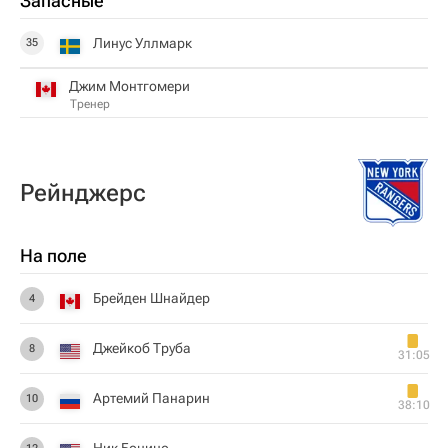
Запасные
Линус Уллмарк
35
Джим Монтгомери
Тренер
Рейнджерс
На поле
Брейден Шнайдер
4
Джейкоб Труба
8
31:05
Артемий Панарин
10
38:10