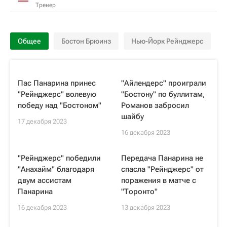
Тренер
Общее
Бостон Брюинз
Нью-Йорк Рейнджерс
Пас Панарина принес
"Айлендерс" проиграли
"Рейнджерс" волевую
"Бостону" по буллитам,
победу над "Бостоном"
Романов забросил
шайбу
17 декабря 2023
16 декабря 2023
"Рейнджерс" победили
Передача Панарина не
"Анахайм" благодаря
спасла "Рейнджерс" от
двум ассистам
поражения в матче с
Панарина
"Торонто"
16 декабря 2023
13 декабря 2023