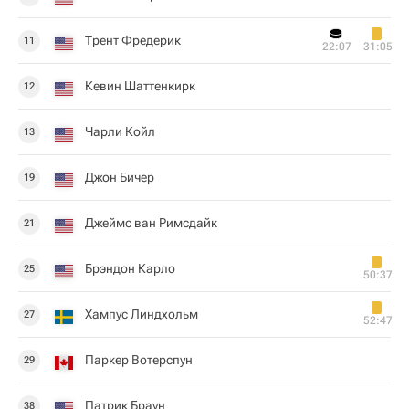
Трент Фредерик
11
22:07
31:05
Кевин Шаттенкирк
12
Чарли Койл
13
Джон Бичер
19
Джеймс ван Римсдайк
21
Брэндон Карло
25
50:37
Хампус Линдхольм
27
52:47
Паркер Вотерспун
29
Патрик Браун
38