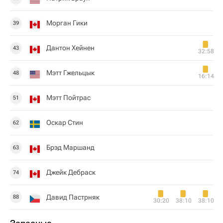
Морган Гики
39
Дантон Хейнен
43
32:58
Мэтт Гжельцык
48
16:14
Мэтт Пойтрас
51
Оскар Стин
62
Брэд Маршанд
63
Джейк Дебраск
74
Давид Пастрняк
88
30:20
38:10
38:10