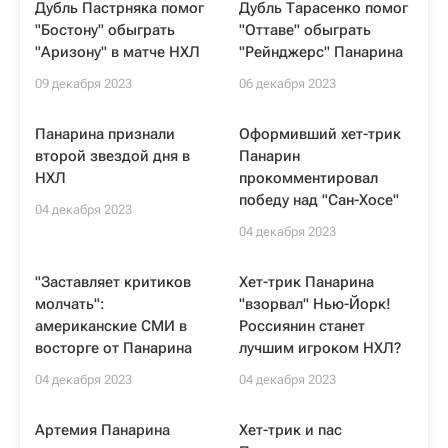
Дубль Пастрняка помог
Дубль Тарасенко помог
"Бостону" обыграть
"Оттаве" обыграть
"Аризону" в матче НХЛ
"Рейнджерс" Панарина
09 декабря 2023
06 декабря 2023
Панарина признали
Оформивший хет-трик
второй звездой дня в
Панарин
НХЛ
прокомментировал
победу над "Сан-Хосе"
04 декабря 2023
04 декабря 2023
"Заставляет критиков
Хет-трик Панарина
молчать":
"взорвал" Нью-Йорк!
американские СМИ в
Россиянин станет
восторге от Панарина
лучшим игроком НХЛ?
04 декабря 2023
04 декабря 2023
Артемия Панарина
Хет-трик и пас