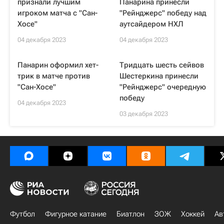
признали лучшим
Панарина принесли
игроком матча с "Сан-
"Рейнджерс" победу над
Хосе"
аутсайдером НХЛ
04 декабря 2023
04 декабря 2023
Панарин оформил хет-
Тридцать шесть сейвов
трик в матче против
Шестеркина принесли
"Сан-Хосе"
"Рейнджерс" очередную
победу
04 декабря 2023
03 декабря 2023
Футбол
Фигурное катание
Биатлон
ЗОЖ
Хоккей
Ав