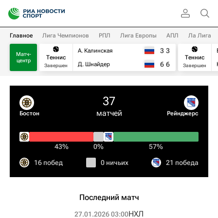
Главное
Лига Чемпионов
РПЛ
Лига Европы
АПЛ
Ла Лига
3
3
А. Калинская
Матч-
Теннис
Теннис
центр
6
6
Д. Шнайдер
Завершен
Завершен
37
матчей
Бостон
Рейнджерс
43%
0%
57%
16 побед
0 ничьих
21 победа
Последний матч
НХЛ
27.01.2026 03:00