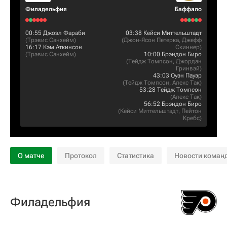
Филадельфия
Баффало
00:55
Джоэл Фараби
03:38
Кейси Миттельштадт
(
Трэвис Санхейм
)
(
Джон-Ясон Петерка
,
Джефф
16:17
Кэм Аткинсон
Скиннер
)
(
Трэвис Санхейм
)
10:00
Брэндон Биро
(
Тейдж Томпсон
,
Джордан
Гринвэй
)
43:03
Оуэн Пауэр
(
Тейдж Томпсон
,
Алекс Так
)
53:28
Тейдж Томпсон
(
Алекс Так
)
56:52
Брэндон Биро
(
Кейси Миттельштадт
,
Пейтон
Кребс
)
О матче
Протокол
Статистика
Новости коман
Филадельфия