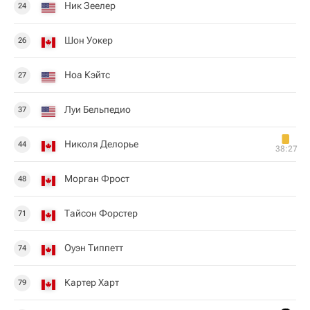
Ник Зеелер
24
Шон Уокер
26
Ноа Кэйтс
27
Луи Бельпедио
37
Николя Делорье
44
38:27
Морган Фрост
48
Тайсон Форстер
71
Оуэн Типпетт
74
Картер Харт
79