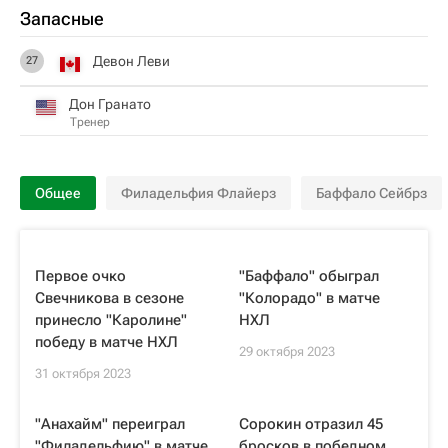
Запасные
Девон Леви
27
Дон Гранато
Тренер
Общее
Филадельфия Флайерз
Баффало Сейбрз
Первое очко
"Баффало" обыграл
Свечникова в сезоне
"Колорадо" в матче
принесло "Каролине"
НХЛ
победу в матче НХЛ
29 октября 2023
31 октября 2023
"Анахайм" переиграл
Сорокин отразил 45
"Филадельфию" в матче
бросков в победном