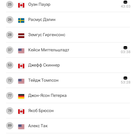
Оуэн Пауэр
25
43:03
Расмус Дэлин
26
Земгус Гиргенсонс
28
Кейси Миттельштадт
37
03:38
Джефф Скиннер
53
Тейдж Томпсон
72
53:28
Джон-Ясон Петерка
77
Якоб Брюсон
78
Алекс Так
89