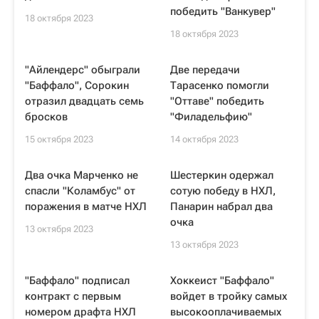
победить "Ванкувер"
18 октября 2023
18 октября 2023
"Айлендерс" обыграли
Две передачи
"Баффало", Сорокин
Тарасенко помогли
отразил двадцать семь
"Оттаве" победить
бросков
"Филадельфию"
15 октября 2023
14 октября 2023
Два очка Марченко не
Шестеркин одержал
спасли "Коламбус" от
сотую победу в НХЛ,
поражения в матче НХЛ
Панарин набрал два
очка
13 октября 2023
13 октября 2023
"Баффало" подписал
Хоккеист "Баффало"
контракт с первым
войдет в тройку самых
номером драфта НХЛ
высокооплачиваемых