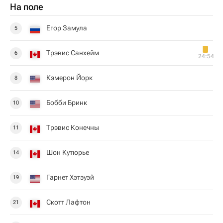
На поле
Егор Замула
5
Трэвис Санхейм
6
24:54
Кэмерон Йорк
8
Бобби Бринк
10
Трэвис Конечны
11
Шон Кутюрье
14
Гарнет Хэтэуэй
19
Скотт Лафтон
21