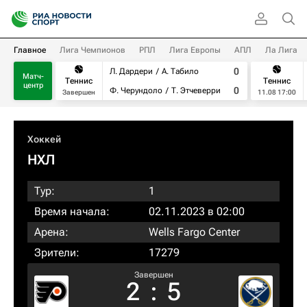
Главное
Лига Чемпионов
РПЛ
Лига Европы
АПЛ
Ла Лига
0
Л. Дардери
А. Табило
Матч-
Теннис
Теннис
центр
0
Ф. Черундоло
Т. Этчеверри
Завершен
11.08 17:00
Хоккей
НХЛ
Тур:
1
Время начала:
02.11.2023 в 02:00
Арена:
Wells Fargo Center
Зрители:
17279
Завершен
2
:
5