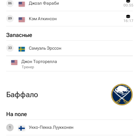
Джоэл Фараби
86
00:55
Кэм Аткинсон
89
16:17
Запасные
Самуэль Эрссон
33
Джон Торторелла
Тренер
Баффало
На поле
Укко-Пекка Луукконен
1