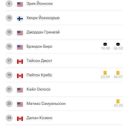
Эрик Йоннсон
6
Хенри Йокихарью
10
Джордан Гринвэй
12
Брэндон Биро
15
10:00
56:52
Тайсон Джост
17
Пейтон Кребс
19
23:59
58:07
Кайл Окпосо
21
Матиас Самуэльссон
23
43:25
Дилан Козенс
24