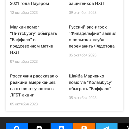
2021 года Пауэром
защитников НХЛ
12 октября 2023
09 октября 2023
Малкин помог
Русский экс-игрок
"Питтсбургу" обыграть
"Филадельфии" заявил
"Баффало" в
о попытках клуба
предсезонном матче
переманить Федотова
НХЛ
05 октября 2023
07 октября 2023
Россиянин рассказал о
Шайба Марченко
реакции американцев
помогла "Коламбусу"
на отказ от участия в
обыграть "Баффало"
ЛГБТ-акции
05 октября 2023
05 октября 2023