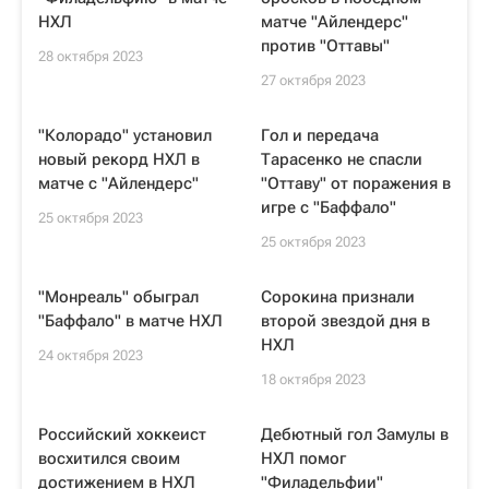
НХЛ
матче "Айлендерс"
против "Оттавы"
28 октября 2023
27 октября 2023
"Колорадо" установил
Гол и передача
новый рекорд НХЛ в
Тарасенко не спасли
матче с "Айлендерс"
"Оттаву" от поражения в
игре с "Баффало"
25 октября 2023
25 октября 2023
"Монреаль" обыграл
Сорокина признали
"Баффало" в матче НХЛ
второй звездой дня в
НХЛ
24 октября 2023
18 октября 2023
Российский хоккеист
Дебютный гол Замулы в
восхитился своим
НХЛ помог
достижением в НХЛ
"Филадельфии"