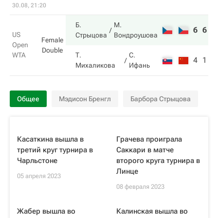
30.08, 21:20
Б.
М.
6
6
US
Стрыцова
Вондроушова
Female
Open
Double
WTA
Т.
С.
4
1
Михаликова
Ифань
Общее
Мэдисон Бренгл
Барбора Стрыцова
Касаткина вышла в
Грачева проиграла
третий круг турнира в
Саккари в матче
Чарльстоне
второго круга турнира в
Линце
05 апреля 2023
08 февраля 2023
Жабер вышла во
Калинская вышла во