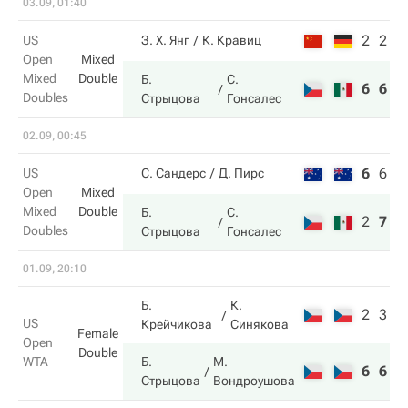
03.09, 01:40
2
2
US
З. Х. Янг
К. Кравиц
Open
Mixed
Mixed
Double
Б.
С.
6
6
Doubles
Стрыцова
Гонсалес
02.09, 00:45
6
6
9
US
С. Сандерс
Д. Пирс
Open
Mixed
Mixed
Double
Б.
С.
2
7
1
Doubles
Стрыцова
Гонсалес
01.09, 20:10
Б.
К.
2
3
US
Крейчикова
Синякова
Female
Open
Double
WTA
Б.
М.
6
6
Стрыцова
Вондроушова