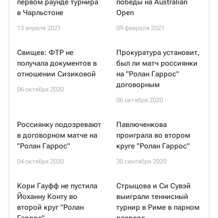
первом раунде турнира
победы на Australian
в Чарльстоне
Open
13 апреля 2021
09 февраля 2021
Свищев: ФТР не
Прокуратура установит,
получала документов в
был ли матч россиянки
отношении Сизиковой
на "Ролан Гаррос"
договорным
06 октября 2020
06 октября 2020
Россиянку подозревают
Павлюченкова
в договорном матче на
проиграла во втором
"Ролан Гаррос"
круге "Ролан Гаррос"
04 октября 2020
30 сентября 2020
Кори Гауфф не пустила
Стрыцова и Си Сувэй
Йоханну Конту во
выиграли теннисный
второй круг "Ролан
турнир в Риме в парном