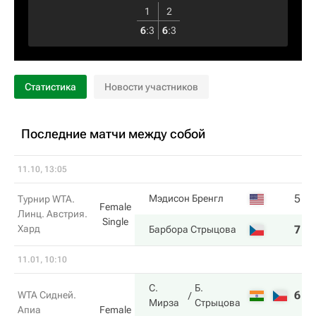
1
2
6
:
3
6
:
3
Статистика
Новости участников
Последние матчи между собой
11.10, 13:05
5
3
Мэдисон Бренгл
Турнир WTA.
Female
Линц. Австрия.
Single
Хард
7
6
Барбора Стрыцова
11.01, 10:10
С.
Б.
6
6
WTA Сидней.
Мирза
Стрыцова
Апиа
Female