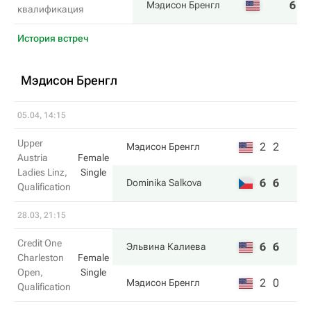
6
6
Мэдисон Бренгл
квалификация
История встреч
Мэдисон Бренгл
05.04, 14:15
Upper
2
2
Мэдисон Бренгл
Austria
Female
Ladies Linz,
Single
6
6
Dominika Salkova
Qualification
28.03, 21:15
Credit One
6
6
Эльвина Калиева
Charleston
Female
Open,
Single
2
0
Мэдисон Бренгл
Qualification