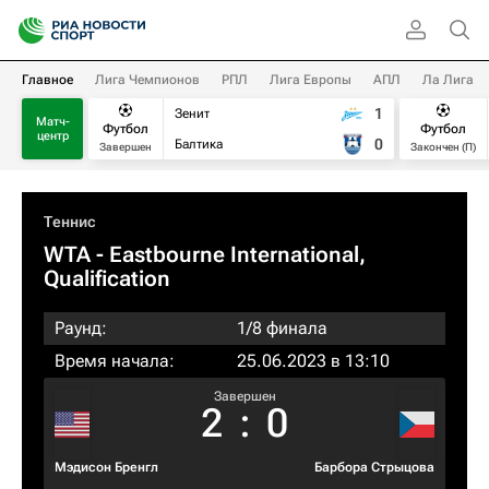
Главное
Лига Чемпионов
РПЛ
Лига Европы
АПЛ
Ла Лига
1
Зенит
Матч-
Футбол
Футбол
центр
0
Балтика
Завершен
Закончен (П)
Теннис
WTA
- Eastbourne International,
Qualification
Раунд:
1/8 финала
Время начала:
25.06.2023 в 13:10
Завершен
2
:
0
Мэдисон Бренгл
Барбора Стрыцова