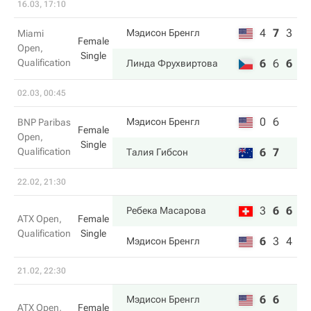
16.03, 17:10
4
7
3
Мэдисон Бренгл
Miami
Female
Open,
Single
Qualification
6
6
6
Линда Фрухвиртова
02.03, 00:45
0
6
Мэдисон Бренгл
BNP Paribas
Female
Open,
Single
Qualification
6
7
Талия Гибсон
22.02, 21:30
3
6
6
Ребека Масарова
ATX Open,
Female
Qualification
Single
6
3
4
Мэдисон Бренгл
21.02, 22:30
6
6
Мэдисон Бренгл
ATX Open,
Female