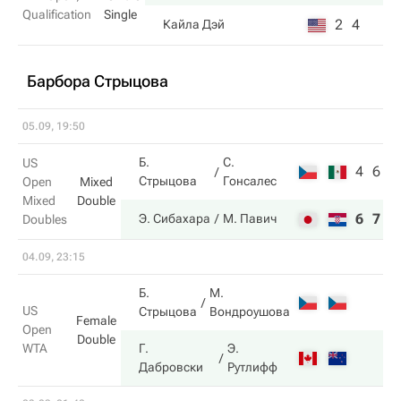
Qualification
Single
2
4
Кайла Дэй
Барбора Стрыцова
05.09, 19:50
Б.
С.
US
4
6
Стрыцова
Гонсалес
Open
Mixed
Mixed
Double
6
7
Э. Сибахара
М. Павич
Doubles
04.09, 23:15
Б.
М.
US
Стрыцова
Вондроушова
Female
Open
Double
WTA
Г.
Э.
Дабровски
Рутлифф