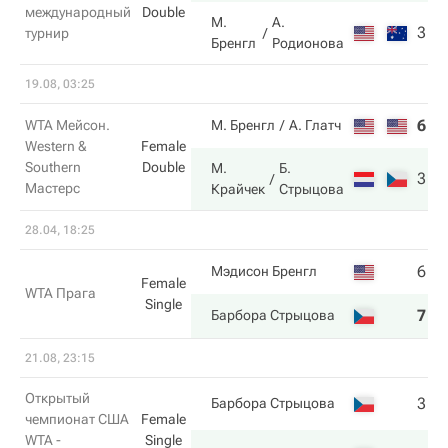
международный
Double
М.
А.
3
4
турнир
Бренгл
Родионова
19.08, 03:25
6
3
WTA Мейсон.
М. Бренгл
А. Глатч
Western &
Female
Southern
Double
М.
Б.
3
6
Мастерс
Крайчек
Стрыцова
28.04, 18:25
6
3
Мэдисон Бренгл
Female
WTA Прага
Single
7
6
Барбора Стрыцова
21.08, 23:15
Открытый
3
4
Барбора Стрыцова
чемпионат США
Female
WTA -
Single