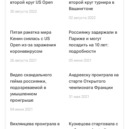
второй круг US Open
второй круг турнира в
Вашингтоне
30 августа 2022
02 августа 2022
Пятая ракетка мира
Россиянку задержали в
Кенин снялась с US
Париже и могут
Open из-за заражения
посадить на 10 лет:
коронавирусом
подробности
26 августа 2021
05 июня 2021
Видео скандального
Андрееску проиграла на
гейма россиянки,
старте Открытого
подозреваемой в
чемпионата Франции
умышленном
31 мая 2021
проигрыше
04 июня 2021
Вихлянцева проиграла в
Кузнецова стартовала с