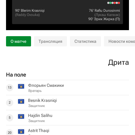
90‎’‎
Blerim Krasniqi
76‎’‎
Rafiu Durosinmi
(
Raddy Ovouka
)
(
Лукаш Калвах
)
90‎’‎
Эрик Жирка
(П)
О матче
Трансляция
Статистика
Новости ком
Дрита
На поле
Флорьян Смакики
13
Вратарь
Besnik Krasniqi
2
Защитник
Hajdin Salihu
5
Защитник
Astrit Thaqi
20