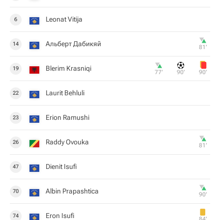
Leonat Vitija
6
Альберт Дабикяй
14
81‎’‎
Blerim Krasniqi
19
77‎’‎
90‎’‎
90‎’‎
Laurit Behluli
22
Erion Ramushi
23
Raddy Ovouka
26
81‎’‎
Dienit Isufi
47
Albin Prapashtica
70
90‎’‎
Eron Isufi
74
84‎’‎