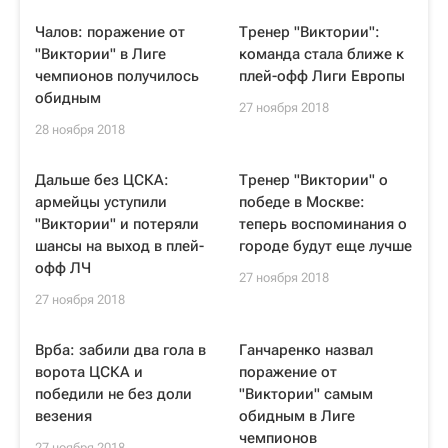
Чалов: поражение от
Тренер "Виктории":
"Виктории" в Лиге
команда стала ближе к
чемпионов получилось
плей-офф Лиги Европы
обидным
27 ноября 2018
28 ноября 2018
Дальше без ЦСКА:
Тренер "Виктории" о
армейцы уступили
победе в Москве:
"Виктории" и потеряли
теперь воспоминания о
шансы на выход в плей-
городе будут еще лучше
офф ЛЧ
27 ноября 2018
27 ноября 2018
Врба: забили два гола в
Ганчаренко назвал
ворота ЦСКА и
поражение от
победили не без доли
"Виктории" самым
везения
обидным в Лиге
чемпионов
27 ноября 2018