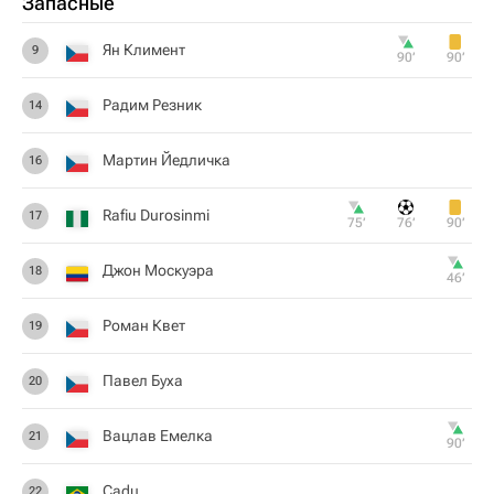
Запасные
Ян Климент
9
90‎’‎
90‎’‎
Радим Резник
14
Мартин Йедличка
16
Rafiu Durosinmi
17
75‎’‎
76‎’‎
90‎’‎
Джон Москуэра
18
46‎’‎
Роман Квет
19
Павел Буха
20
Вацлав Емелка
21
90‎’‎
Cadu
22