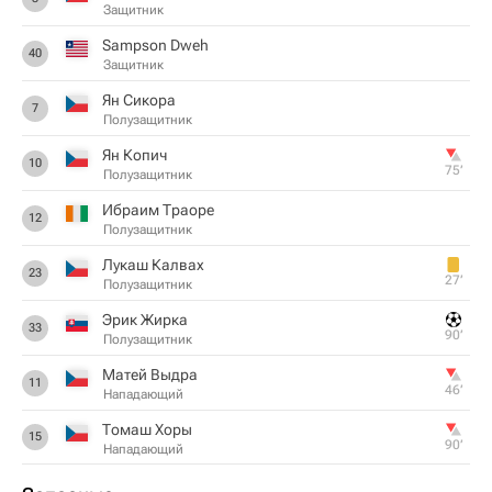
Защитник
Sampson Dweh
40
Защитник
Ян Сикора
7
Полузащитник
Ян Копич
10
75‎’‎
Полузащитник
Ибраим Траоре
12
Полузащитник
Лукаш Калвах
23
27‎’‎
Полузащитник
Эрик Жирка
33
90‎’‎
Полузащитник
Матей Выдра
11
46‎’‎
Нападающий
Томаш Хоры
15
90‎’‎
Нападающий