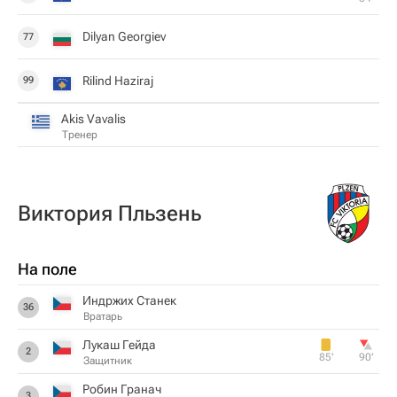
Dilyan Georgiev
77
Rilind Haziraj
99
Akis Vavalis
Тренер
Виктория Пльзень
На поле
Индржих Станек
36
Вратарь
Лукаш Гейда
2
85‎’‎
90‎’‎
Защитник
Робин Гранач
3