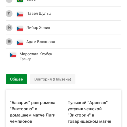
Павел Шульц
31
Либор Холик
44
Адам Влканова
88
Мирослав Коубек
Тренер
Общее
Виктория (Пльзень)
"Бавария" разгромила
Тульский "Арсенал"
"Викторию" в
уступил чешской
домашнем матче Лиги
"Виктории" в
чемпионов
товарищеском матче