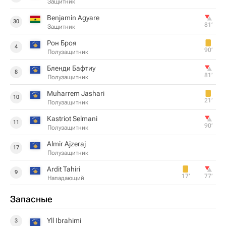
Защитник
Benjamin Agyare
30
81‎’‎
Защитник
Рон Броя
4
90‎’‎
Полузащитник
Бленди Бафтиу
8
81‎’‎
Полузащитник
Muharrem Jashari
10
21‎’‎
Полузащитник
Kastriot Selmani
11
90‎’‎
Полузащитник
Almir Ajzeraj
17
Полузащитник
Ardit Tahiri
9
17‎’‎
77‎’‎
Нападающий
Запасные
Yll Ibrahimi
3