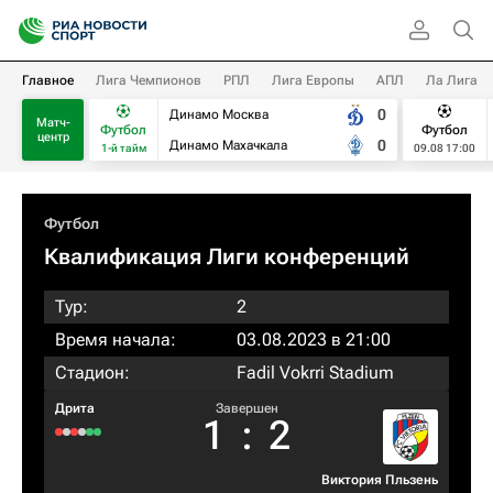
Главное
Лига Чемпионов
РПЛ
Лига Европы
АПЛ
Ла Лига
0
Динамо Москва
Матч-
Футбол
Футбол
центр
0
Динамо Махачкала
1-й тайм
09.08 17:00
Футбол
Квалификация Лиги конференций
Тур:
2
Время начала:
03.08.2023 в 21:00
Стадион:
Fadil Vokrri Stadium
Дрита
Завершен
1
:
2
Виктория Пльзень