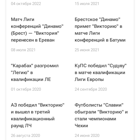
04 октября 2022
15 июля 2021
Матч Лиги
Брестское "Динамо"
конференций "Динамо"
примет "Викторию" в
(Брест) — "Виктория"
матче Лиги
перенесен в Ереван
конференций в Батуми
08 июля 2021
25 июня 2021
"Карабах" разгромил
КуПС победил "Судуву"
"Легию" в
в матче квалификации
квалификации ЛЕ
Лиги Европы
01 октября 2020
24 сентября 2020
АЗ победил "Викторию"
Футболисты "Славии"
и вышел в третий
обыграли "Викторию" и
квалификационный
стали чемпионами
раунд ЛЧ
Чехии
26 августа 2020
24 июня 2020