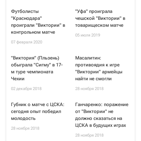
Футболисты
"Уфа" проиграла
"Краснодара"
чешской "Виктории" в
проиграли "Виктории" в
товарищеском матче
контрольном матче
05 июля 2019
07 февраля 2020
"Виктория" (Пльзень)
Масалитин:
обыграла "Сигму" в 17-
противоядия к игре
м туре чемпионата
"Виктории" армейцы
Чехии
найти не смогли
02 декабря 2018
28 ноября 2018
Губник о матче с ЦСКА:
Ганчаренко: поражение
сегодня опыт победил
от "Виктории" не
молодость
должно сказаться на
ЦСКА в будущих играх
28 ноября 2018
28 ноября 2018