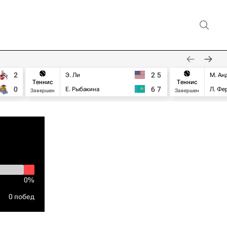
2
2
5
Э. Ли
М. Ан
Теннис
Теннис
0
6
7
Е. Рыбакина
Л. Фе
Завершен
Завершен
0%
0 побед