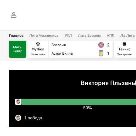
Главное
Лига Чемпионов
РПЛ
Лига Европы
АПЛ
Ла Лига
2
Бавария
Матч-
Футбол
Теннис
центр
1
Астон Вилла
Завершен
Завершен
Виктория Пльзень
50%
1 победа