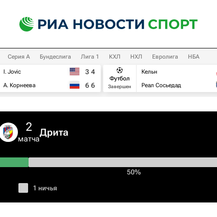
Серия А
Бундеслига
Лига 1
КХЛ
НХЛ
Евролига
НБА
3
4
I. Jovic
Кельн
Футбол
6
6
А. Корнеева
Реал Сосьедад
Завершен
2
Дрита
матча
50%
1 ничья