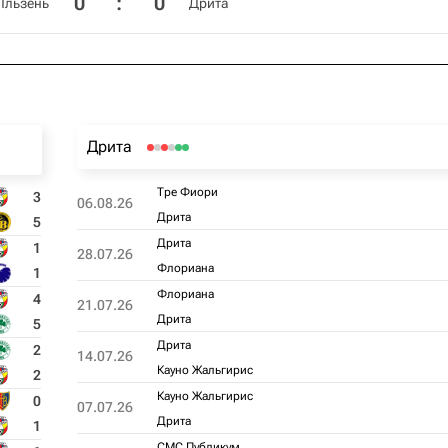
0
:
0
Пльзень
Дрита
Дрита
Тре Фиори
3
06.08.26
Дрита
5
Дрита
1
28.07.26
Флориана
1
Флориана
4
21.07.26
Дрита
5
Дрита
2
14.07.26
Кауно Жальгирис
2
Кауно Жальгирис
0
07.07.26
Дрита
1
СМС Публикум