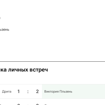
й
ьзень
ика личных встреч
1
:
2
Дрита
Виктория Пльзень