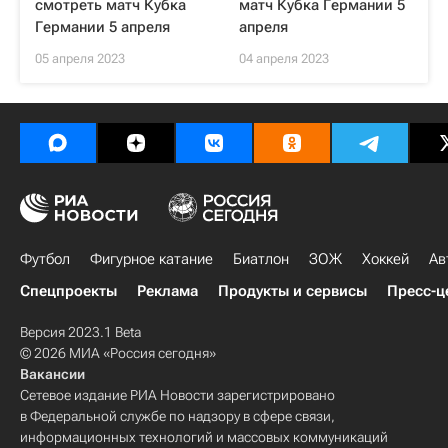
смотреть матч Кубка
матч Кубка Германии 5
Германии 5 апреля
апреля
05 апреля 2023
04 апреля 2023
Футбол
Фигурное катание
Биатлон
ЗОЖ
Хоккей
Ав
Спецпроекты
Реклама
Продукты и сервисы
Пресс-ц
Версия 2023.1 Beta
© 2026 МИА «Россия сегодня»
Вакансии
Сетевое издание РИА Новости зарегистрировано
в Федеральной службе по надзору в сфере связи,
информационных технологий и массовых коммуникаций