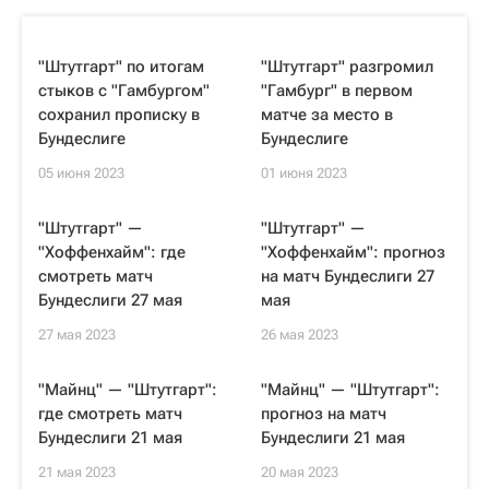
"Штутгарт" по итогам
"Штутгарт" разгромил
стыков с "Гамбургом"
"Гамбург" в первом
сохранил прописку в
матче за место в
Бундеслиге
Бундеслиге
05 июня 2023
01 июня 2023
"Штутгарт" —
"Штутгарт" —
"Хоффенхайм": где
"Хоффенхайм": прогноз
смотреть матч
на матч Бундеслиги 27
Бундеслиги 27 мая
мая
27 мая 2023
26 мая 2023
"Майнц" — "Штутгарт":
"Майнц" — "Штутгарт":
где смотреть матч
прогноз на матч
Бундеслиги 21 мая
Бундеслиги 21 мая
21 мая 2023
20 мая 2023