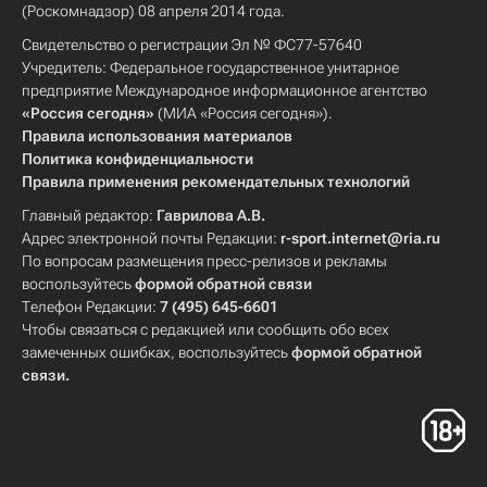
(Роскомнадзор) 08 апреля 2014 года.
Свидетельство о регистрации Эл № ФС77-57640
Учредитель: Федеральное государственное унитарное
предприятие Международное информационное агентство
«Россия сегодня»
(МИА «Россия сегодня»).
Правила использования материалов
Политика конфиденциальности
Правила применения рекомендательных технологий
Главный редактор:
Гаврилова А.В.
Адрес электронной почты Редакции:
r-sport.internet@ria.ru
По вопросам размещения пресс-релизов и рекламы
воспользуйтесь
формой обратной связи
Телефон Редакции:
7 (495) 645-6601
Чтобы связаться с редакцией или сообщить обо всех
замеченных ошибках, воспользуйтесь
формой обратной
связи
.