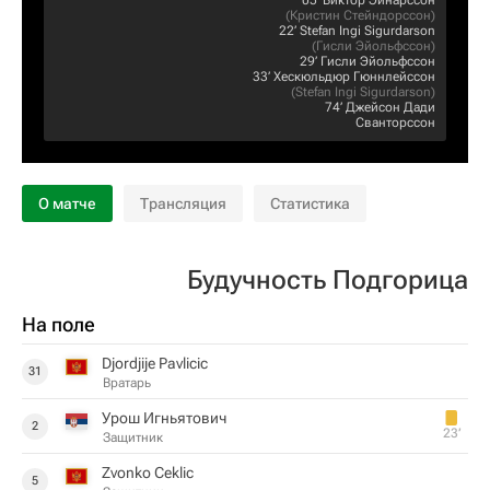
05‎’‎
Виктор Эйнарссон
(
Кристин Стейндорссон
)
22‎’‎
Stefan Ingi Sigurdarson
(
Гисли Эйольфссон
)
29‎’‎
Гисли Эйольфссон
33‎’‎
Хескюльдюр Гюннлейссон
(
Stefan Ingi Sigurdarson
)
74‎’‎
Джейсон Дади
Сванторссон
О матче
Трансляция
Статистика
Будучность Подгорица
На поле
Djordjije Pavlicic
31
Вратарь
Урош Игньятович
2
23‎’‎
Защитник
Zvonko Ceklic
5