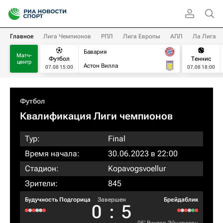
Главное
Лига Чемпионов
РПЛ
Лига Европы
АПЛ
Ла Лига
Бавария
Матч-
Футбол
Теннис
центр
Астон Вилла
07.08 15:00
07.08 18:00
Футбол
Квалификация Лиги чемпионов
Тур:
Final
Время начала:
30.06.2023 в 22:00
Стадион:
Kopavogsvoellur
Зрители:
845
Будучность Подгорица
Завершен
Брейдаблик
0
:
5