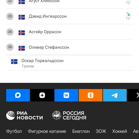
Агуст Хлинссон
22
72‎’‎
Дэвид Ингварссон
25
72‎’‎
Асгейр Оррасон
26
Оливер Стефанссон
28
Оскар Торвальдссон
Тренер
Футбол
Фигурное катание
Биатлон
ЗОЖ
Хоккей
Ав