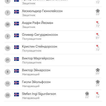
5
72‎’‎
Защитник
Хескюльдюр Гюннлейссон
7
33‎’‎
Защитник
Андри Рафн Йеоман
30
72‎’‎
Защитник
Оливер Сигурджонссон
3
81‎’‎
Полузащитник
Кристин Стейндорссон
10
72‎’‎
Полузащитник
Виктор Маргейрссон
21
Полузащитник
Виктор Эйнарссон
8
05‎’‎
Нападающий
Гисли Эйольфссон
11
29‎’‎
Нападающий
Stefan Ingi Sigurdarson
23
22‎’‎
74‎’‎
Нападающий