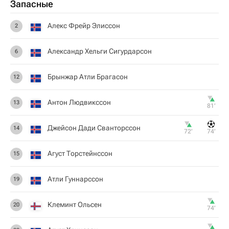
Запасные
Алекс Фрейр Элиссон
2
Александр Хельги Сигурдарсон
6
Брынжар Атли Брагасон
12
Антон Людвикссон
13
81‎’‎
Джейсон Дади Сванторссон
14
72‎’‎
74‎’‎
Агуст Торстейнссон
15
Атли Гуннарссон
19
Клеминт Ольсен
20
74‎’‎