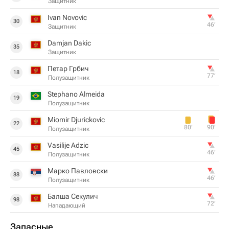
Защитник
Ivan Novovic
30
46‎’‎
Защитник
Damjan Dakic
35
Защитник
Петар Грбич
18
77‎’‎
Полузащитник
Stephano Almeida
19
Полузащитник
Miomir Djurickovic
22
80‎’‎
90‎’‎
Полузащитник
Vasilije Adzic
45
46‎’‎
Полузащитник
Марко Павловски
88
46‎’‎
Полузащитник
Балша Секулич
98
72‎’‎
Нападающий
Запасные