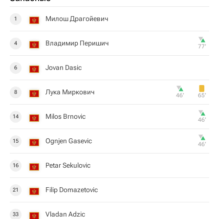
Милош Драгойевич
1
Владимир Перишич
4
77‎’‎
Jovan Dasic
6
Лука Миркович
8
46‎’‎
65‎’‎
Milos Brnovic
14
46‎’‎
Ognjen Gasevic
15
46‎’‎
Petar Sekulovic
16
Filip Domazetovic
21
Vladan Adzic
33