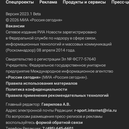
Спецпроекты
Реклама
Продукты и сервисы
Пресс-ц
Версия 2023.1 Beta
© 2026 МИА «Россия сегодня»
Вакансии
Сетевое издание РИА Новости зарегистрировано
в Федеральной службе по надзору в сфере связи,
информационных технологий и массовых коммуникаций
(Роскомнадзор) 08 апреля 2014 года.
Свидетельство о регистрации Эл № ФС77-57640
Учредитель: Федеральное государственное унитарное
предприятие Международное информационное агентство
«Россия сегодня»
(МИА «Россия сегодня»).
Правила использования материалов
Политика конфиденциальности
Правила применения рекомендательных технологий
Главный редактор:
Гаврилова А.В.
Адрес электронной почты Редакции:
r-sport.internet@ria.ru
По вопросам размещения пресс-релизов и рекламы
воспользуйтесь
формой обратной связи
Телефон Редакции:
7 (495) 645-6601