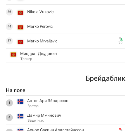
Nikola Vukovic
36
Marko Perovic
44
Marko Mrvaljevic
87
72‎’‎
Миодраг Джудович
Тренер
Брейдаблик
На поле
Антон Ари Эйнарссон
1
Вратарь
Дамир Мминович
4
Защитник
Арнор Свеинн Адалстейнссон