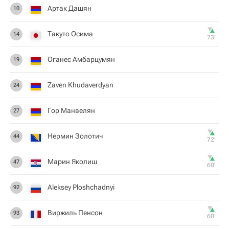
Артак Дашян
10
Такуто Осима
14
73‎’‎
Оганес Амбарцумян
19
Zaven Khudaverdyan
24
Гор Манвелян
27
Нермин Золотич
44
72‎’‎
Марин Яколиш
47
60‎’‎
Aleksey Ploshchadnyi
92
Виржиль Пенсон
93
60‎’‎