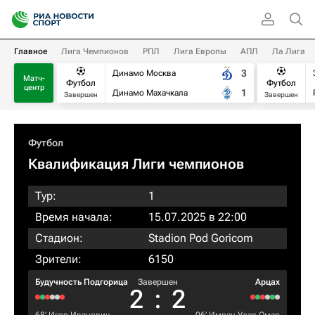
Главное
Лига Чемпионов
РПЛ
Лига Европы
АПЛ
Ла Лига
3
Динамо Москва
Матч-
Футбол
Футбол
центр
1
Динамо Махачкала
Завершен
Завершен
Футбол
Квалификация Лиги чемпионов
Тур:
1
Время начала:
15.07.2025 в 22:00
Стадион:
Stadion Pod Goricom
Зрители:
6150
Будучность Подгорица
Завершен
Арцах
2
:
2