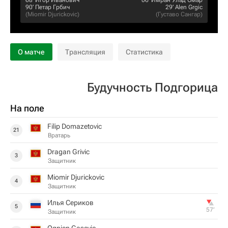
68‎’‎
Игор Иванович
06‎’‎
Имран Улад Омар
90‎’‎
Петар Грбич
29‎’‎
Alen Grgic
(
Miomir Djurickovic
)
(
Густаво Сангар
)
О матче
Трансляция
Статистика
Будучность Подгорица
На поле
Filip Domazetovic
21
Вратарь
Dragan Grivic
3
Защитник
Miomir Djurickovic
4
Защитник
Илья Сериков
5
57‎’‎
Защитник