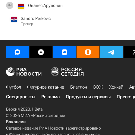
Ованес Арутюнян
99
Sandro Perkovic
Тренер
Футбол
Фигурное катание
Биатлон
ЗОЖ
Хоккей
Ав
Спецпроекты
Реклама
Продукты и сервисы
Пресс-ц
Версия 2023.1 Beta
© 2026 МИА «Россия сегодня»
Вакансии
Сетевое издание РИА Новости зарегистрировано
в Федеральной службе по надзору в сфере связи,