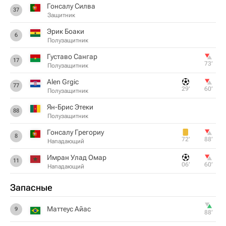
Гонсалу Силва
37
Защитник
Эрик Боаки
6
Полузащитник
Густаво Сангар
17
73‎’‎
Полузащитник
Alen Grgic
77
29‎’‎
60‎’‎
Полузащитник
Ян-Брис Этеки
88
Полузащитник
Гонсалу Грегориу
8
72‎’‎
88‎’‎
Нападающий
Имран Улад Омар
11
06‎’‎
60‎’‎
Нападающий
Запасные
Маттеус Айас
9
88‎’‎