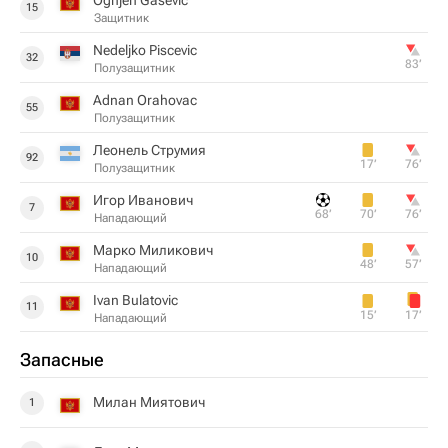
Ognjen Gasevic
15
Защитник
Nedeljko Piscevic
32
83‎’‎
Полузащитник
Adnan Orahovac
55
Полузащитник
Леонель Струмия
92
17‎’‎
76‎’‎
Полузащитник
Игор Иванович
7
68‎’‎
70‎’‎
76‎’‎
Нападающий
Марко Миликович
10
48‎’‎
57‎’‎
Нападающий
Ivan Bulatovic
11
15‎’‎
17‎’‎
Нападающий
Запасные
Милан Миятович
1