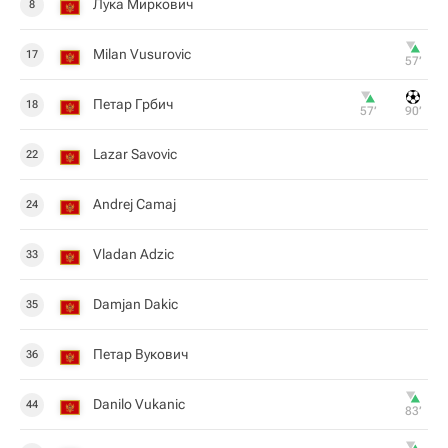
Лука Миркович
8
Milan Vusurovic
17
57‎’‎
Петар Грбич
18
57‎’‎
90‎’‎
Lazar Savovic
22
Andrej Camaj
24
Vladan Adzic
33
Damjan Dakic
35
Петар Вукович
36
Danilo Vukanic
44
83‎’‎