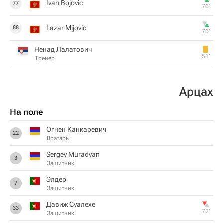
Ivan Bojovic
77
76‎’‎
Lazar Mijovic
88
76‎’‎
Ненад Лалатович
51‎’‎
Тренер
Арцах
На поле
Огнен Канкаревич
22
Вратарь
Sergey Muradyan
3
Защитник
Элдер
7
Защитник
Давиж Суалехе
33
72‎’‎
Защитник