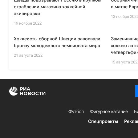
Шведы подозревают Россию в крупном
Сборная Фи
ограблении магазина хоккейной
в матче Евр
экипировки
13 ноября 202
19 ноября 2022
Хоккеисты сборной Швеции завоевали
Заменившие
бронзу молодежного чемпионата мира
хоккею лат
четвертьфин
21 августа 2022
15 августа 202
Футбол
Фигурное катание
Б
Спецпроекты
Рекла