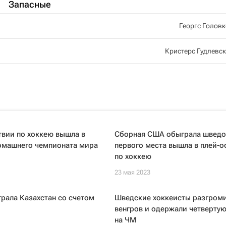
Запасные
Георгс Голов
Кристерс Гудлевс
твии по хоккею вышла в
Сборная США обыграла шведов
омашнего чемпионата мира
первого места вышла в плей-
по хоккею
23 мая 2023
рала Казахстан со счетом
Шведские хоккеисты разгром
венгров и одержали четвертую
на ЧМ