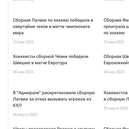
Сборная Латвии по хоккею победила в
Сборная Фи
овертайме чехов в матче чемпионата
проиграла 
мира
по хоккею
15 мая 2023
15 мая 2023
Хоккеисты сборной Чехии победили
Сборная Шв
Швецию в матче Евротура
Еврохоккей
06 мая 2023
04 мая 2023
В "Адмирале" раскритиковали сборную
Хоккеистов 
Латвии за отказ вызывать игроков из
в сборную Л
КХЛ
29 марта 2023
30 марта 2023