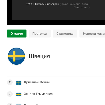
29:41
Тимоти Лильегрен
(
Лукас Рэймонд
,
Антон
Линдхольм
)
О матче
Протокол
Статистика
Новости кома
Швеция
Кристиан Фолин
2
Хенрик Теммернес
7