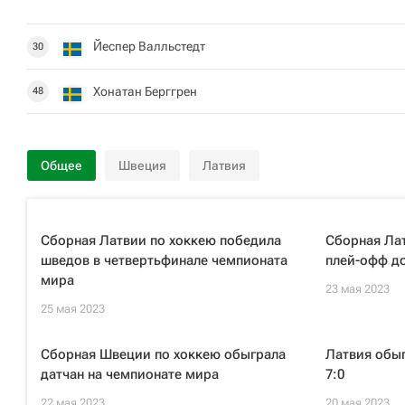
Йеспер Валльстедт
30
Хонатан Берггрен
48
Общее
Швеция
Латвия
Сборная Латвии по хоккею победила
Сборная Ла
шведов в четвертьфинале чемпионата
плей-офф д
мира
23 мая 2023
25 мая 2023
Сборная Швеции по хоккею обыграла
Латвия обыг
датчан на чемпионате мира
7:0
22 мая 2023
20 мая 2023