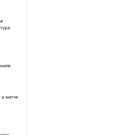
ме
отура
инале
 в матче