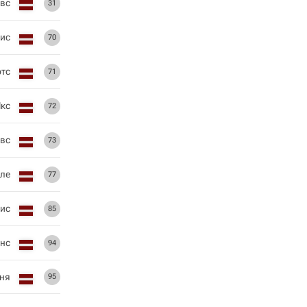
овс
31
ис
70
ртс
71
Якс
72
вс
73
иле
77
ис
85
инс
94
тня
95