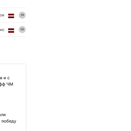
ков
39
кис
50
 и с
офф ЧМ
или
 победу