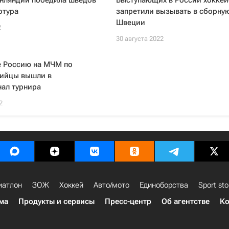
нляндии победила шведов
Выступающих в России хоккеи
отура
запретили вызывать в сборну
Швеции
2
30 августа 2022
 Россию на МЧМ по
вийцы вышли в
ал турнира
2
иатлон
ЗОЖ
Хоккей
Авто/мото
Единоборства
Sport sto
ма
Продукты и сервисы
Пресс-центр
Об агентстве
Ко