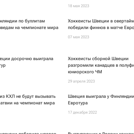
18 мая 2023
нляндии по буллитам
Хоккеисты Швеции в овертай
шведам на чемпионате мира
победили финнов в матче Евр
07 мая 2023
еции досрочно выиграла
Хоккеисты сборной Швеции
тур
разгромили канадцев в полуф
юниорского ЧМ
29 апреля 2023
из КХЛ не будут вызывать
Швеция выиграла у Финляндии
атвии на чемпионат мира
Евротура
17 декабря 2022