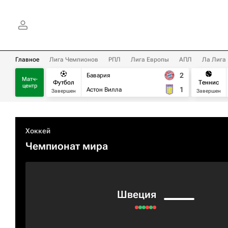
Главное
Лига Чемпионов
РПЛ
Лига Европы
АПЛ
Ла Лига
2
Бавария
Матч-
Футбол
Теннис
центр
1
Астон Вилла
Завершен
Завершен
Хоккей
Чемпионат мира
Швеция