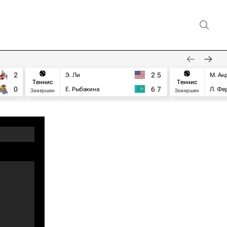
2
2
5
Э. Ли
М. Ан
Теннис
Теннис
0
6
7
Е. Рыбакина
Л. Фе
Завершен
Завершен