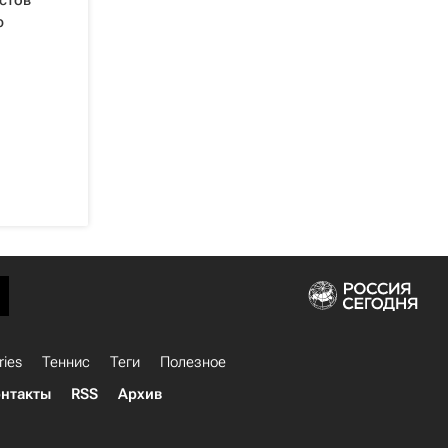
стов
ю
ries
Теннис
Теги
Полезное
нтакты
RSS
Архив