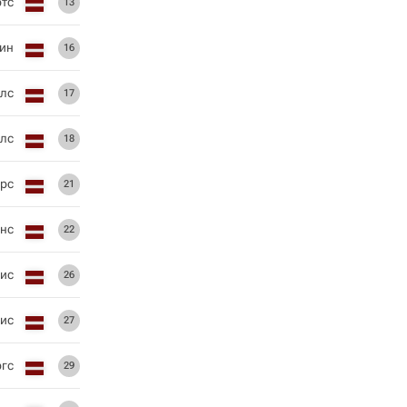
ртс
13
ин
16
лс
17
олс
18
ерс
21
нс
22
кис
26
кис
27
гс
29