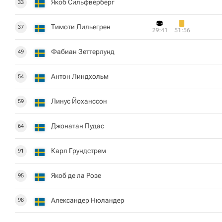
Якоб Сильфверберг
33
Тимоти Лильегрен
37
29:41
51:56
Фабиан Зеттерлунд
49
Антон Линдхольм
54
Линус Йоханссон
59
Джонатан Пудас
64
Карл Грундстрем
91
Якоб де ла Розе
95
Александер Нюландер
98