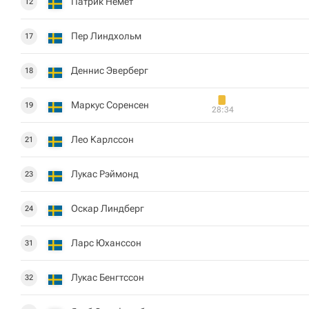
Патрик Немет
12
Пер Линдхольм
17
Деннис Эверберг
18
Маркус Соренсен
19
28:34
Лео Карлссон
21
Лукас Рэймонд
23
Оскар Линдберг
24
Ларс Юханссон
31
Лукас Бенгтссон
32