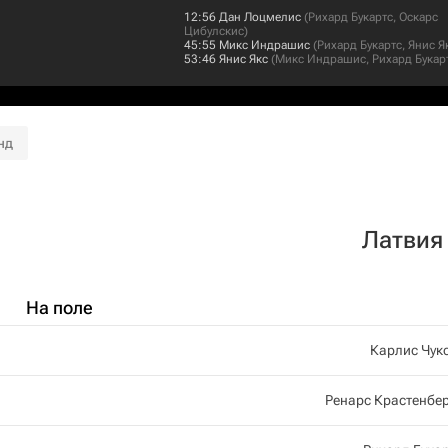
12:56
Дан Лоцмелис
(
Рихард Букартс
,
Оскарс
Цибулскис
)
45:55
Микс Индрашис
(
Рихард Букартс
,
Янис Я
53:46
Янис Якс
(
Микс Индрашис
,
Рихард Букар
нд
Латвия
На поле
Карлис Чук
Ренарс Крастенбе