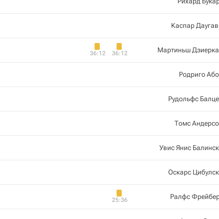
Рихард Бука
Каспар Даугав
Мартиньш Дзиерка
36:12
36:12
Родриго Аб
Рудольфс Балц
Томс Андерсо
Увис Янис Балинс
Оскарс Цибулс
Ралфс Фрейбер
25:36