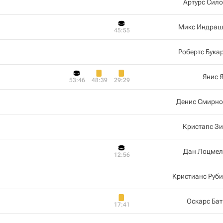
Артурс Сил
Микс Индраш
45:55
Робертс Бука
Янис 
53:46
48:39
29:29
Денис Смирно
Кристапс З
Дан Лоцмел
12:56
Кристианс Руб
Оскарс Ба
17:41