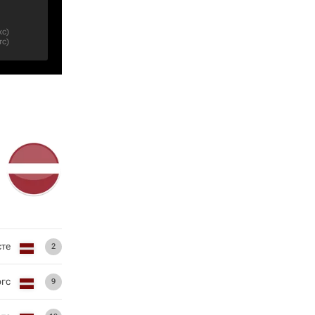
кс
)
тс
)
сте
2
ргс
9