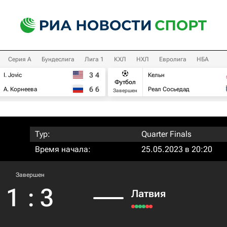
Серия А
Бундеслига
Лига 1
КХЛ
НХЛ
Евролига
НБА
3
4
I. Jovic
Кельн
Футбол
6
6
А. Корнеева
Реал Сосьедад
Завершен
Тур:
Quarter Finals
Время начала:
25.05.2023 в 20:20
Завершен
1
:
3
Латвия