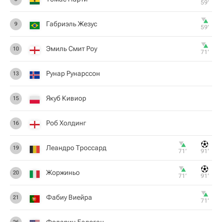
59‎’‎
Габриэль Жезус
9
59‎’‎
Эмиль Смит Роу
10
71‎’‎
Рунар Рунарссон
13
Якуб Кивиор
15
Роб Холдинг
16
Леандро Троссард
19
71‎’‎
91‎’‎
Жоржиньо
20
71‎’‎
91‎’‎
Фабиу Виейра
21
71‎’‎