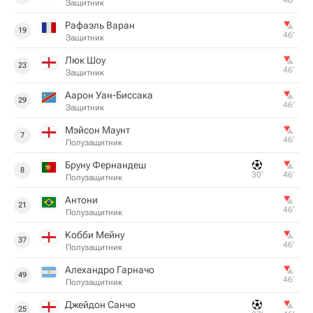
46‎’‎
Защитник
Рафаэль Варан
19
46‎’‎
Защитник
Люк Шоу
23
46‎’‎
Защитник
Аарон Уан-Биссака
29
46‎’‎
Защитник
Мэйсон Маунт
7
46‎’‎
Полузащитник
Бруну Фернандеш
8
30‎’‎
46‎’‎
Полузащитник
Антони
21
46‎’‎
Полузащитник
Кобби Мейну
37
46‎’‎
Полузащитник
Алехандро Гарначо
49
46‎’‎
Полузащитник
Джейдон Санчо
25