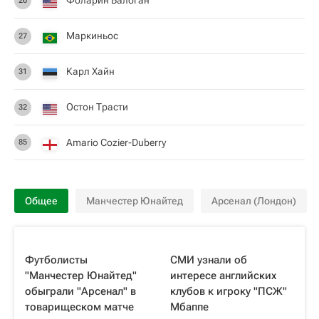
Фоларин Балоган
26
Маркиньос
27
Карл Хайн
31
Остон Трасти
32
Amario Cozier-Duberry
85
Общее
Манчестер Юнайтед
Арсенал (Лондон)
Футболисты
СМИ узнали об
"Манчестер Юнайтед"
интересе английских
обыграли "Арсенал" в
клубов к игроку "ПСЖ"
товарищеском матче
Мбаппе