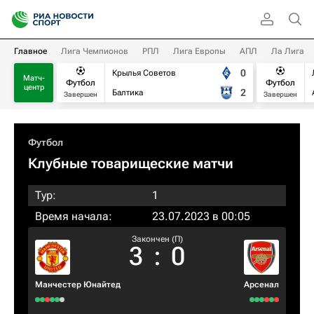
Главное
Лига Чемпионов
РПЛ
Лига Европы
АПЛ
Ла Лига
0
Крылья Советов
Матч-
Футбол
Футбол
центр
2
Балтика
Завершен
Завершен
Футбол
Клубные товарищеские матчи
Тур:
1
Время начала:
23.07.2023 в 00:05
Закончен (П)
3
:
0
Манчестер Юнайтед
Арсенал