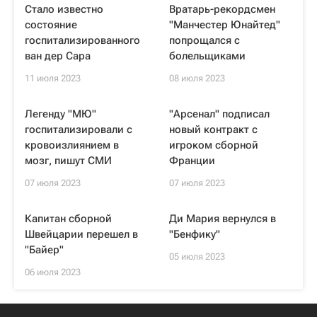
Стало известно
Вратарь-рекордсмен
состояние
"Манчестер Юнайтед"
госпитализированного
попрощался c
ван дер Сара
болельщиками
11 июля 2023
08 июля 2023
Легенду "МЮ"
"Арсенал" подписал
госпитализировали с
новый контракт с
кровоизлиянием в
игроком сборной
мозг, пишут СМИ
Франции
07 июля 2023
07 июля 2023
Капитан сборной
Ди Мария вернулся в
Швейцарии перешел в
"Бенфику"
"Байер"
05 июля 2023
06 июля 2023