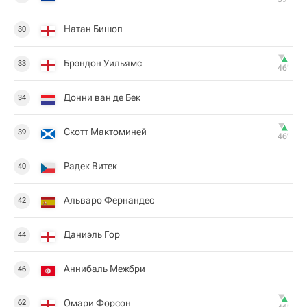
Натан Бишоп
30
Брэндон Уильямс
33
46‎’‎
Донни ван де Бек
34
Скотт Мактоминей
39
46‎’‎
Радек Витек
40
Альваро Фернандес
42
Даниэль Гор
44
Аннибаль Межбри
46
Омари Форсон
62