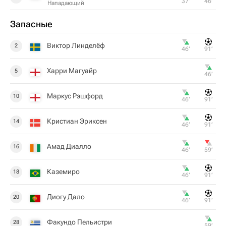
37‎’‎
46‎’‎
Нападающий
Запасные
Виктор Линделёф
2
46‎’‎
91‎’‎
Харри Магуайр
5
46‎’‎
Маркус Рэшфорд
10
46‎’‎
91‎’‎
Кристиан Эриксен
14
46‎’‎
91‎’‎
Амад Диалло
16
46‎’‎
59‎’‎
Каземиро
18
46‎’‎
91‎’‎
Диогу Дало
20
46‎’‎
91‎’‎
Факундо Пельистри
28
59‎’‎