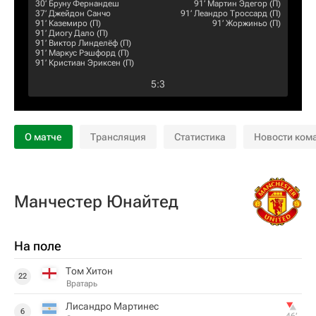
30‎’‎
Бруну Фернандеш
91‎’‎
Мартин Эдегор
(П)
37‎’‎
Джейдон Санчо
91‎’‎
Леандро Троссард
(П)
91‎’‎
Каземиро
(П)
91‎’‎
Жоржиньо
(П)
91‎’‎
Диогу Дало
(П)
91‎’‎
Виктор Линделёф
(П)
91‎’‎
Маркус Рэшфорд
(П)
91‎’‎
Кристиан Эриксен
(П)
5
:
3
О матче
Трансляция
Статистика
Новости ком
Манчестер Юнайтед
На поле
Том Хитон
22
Вратарь
Лисандро Мартинес
6