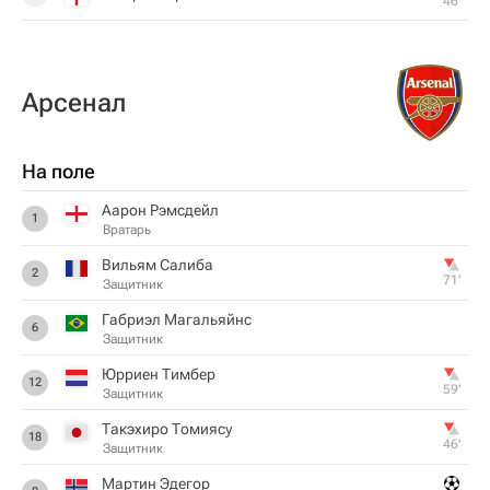
46‎’‎
Арсенал
На поле
Аарон Рэмсдейл
1
Вратарь
Вильям Салиба
2
71‎’‎
Защитник
Габриэл Магальяйнс
6
Защитник
Юрриен Тимбер
12
59‎’‎
Защитник
Такэхиро Томиясу
18
46‎’‎
Защитник
Мартин Эдегор