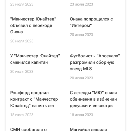
23 июля 2023
23 июля 2023
"Манчестер Юнайтед"
Онана попрощался с
объявил о переходе
"Интером"
Онана
20 июля 2023
20 июля 2023
У "Манчестер Юнайтед"
Футболисты "Арсенала"
сменился капитан
разгромили сборную
звезд MLS
20 июля 2023
20 июля 2023
Рэшфорд продлил
С легенды "МЮ" сняли
контракт с "Манчестер
обвинения в избиении
Юнайтед" на пять лет
девушки и ее сестры
18 июля 2023
18 июля 2023
СМИ сообщили о
Магуайра лишили