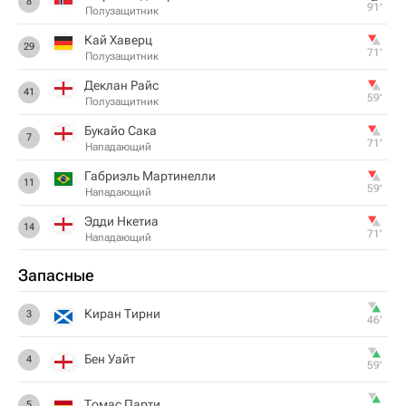
8
91‎’‎
Полузащитник
Кай Хаверц
29
71‎’‎
Полузащитник
Деклан Райс
41
59‎’‎
Полузащитник
Букайо Сака
7
71‎’‎
Нападающий
Габриэль Мартинелли
11
59‎’‎
Нападающий
Эдди Нкетиа
14
71‎’‎
Нападающий
Запасные
Киран Тирни
3
46‎’‎
Бен Уайт
4
59‎’‎
Томас Парти
5