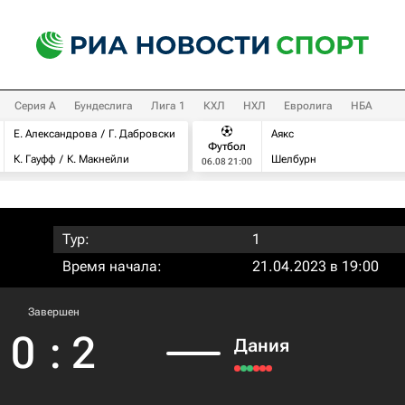
Серия А
Бундеслига
Лига 1
КХЛ
НХЛ
Евролига
НБА
Е. Александрова
Г. Дабровски
Аякс
Футбол
К. Гауфф
К. Макнейли
Шелбурн
06.08 21:00
Тур:
1
Время начала:
21.04.2023 в 19:00
Завершен
0
:
2
Дания