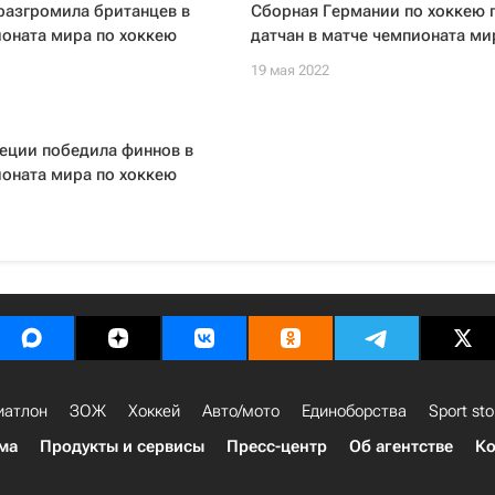
разгромила британцев в
Сборная Германии по хоккею 
оната мира по хоккею
датчан в матче чемпионата ми
19 мая 2022
еции победила финнов в
оната мира по хоккею
иатлон
ЗОЖ
Хоккей
Авто/мото
Единоборства
Sport sto
ма
Продукты и сервисы
Пресс-центр
Об агентстве
Ко