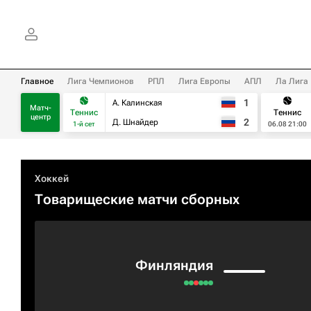
Главное
Лига Чемпионов
РПЛ
Лига Европы
АПЛ
Ла Лига
1
А. Калинская
Матч-
Теннис
Теннис
центр
2
Д. Шнайдер
1-й сет
06.08 21:00
Хоккей
Товарищеские матчи сборных
Финляндия