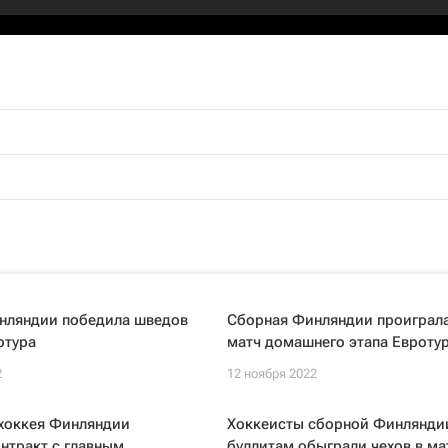
нляндии победила шведов
Сборная Финляндии проиграл
отура
матч домашнего этапа Евроту
2
12 ноября 2022
хоккея Финляндии
Хоккеисты сборной Финлянди
нтракт с главным
буллитам обыграли чехов в м