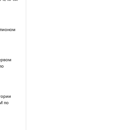
мпионом
ервом
по
тории
М по