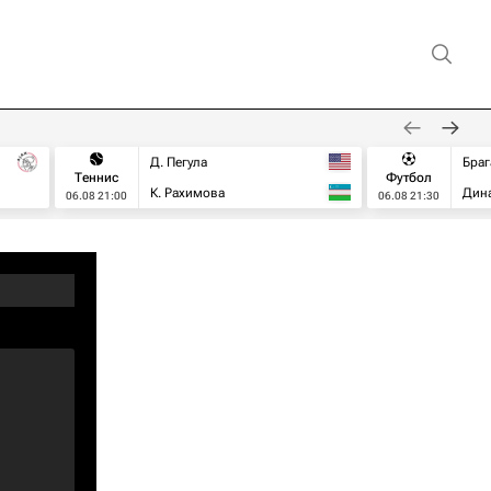
Д. Пегула
Браг
Теннис
Футбол
К. Рахимова
Дин
06.08 21:00
06.08 21:30