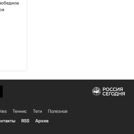
победила
ра
ries
Теннис
Теги
Полезное
нтакты
RSS
Архив