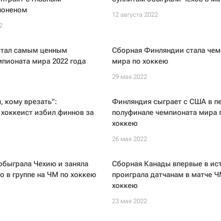
лоненом
12 августа 2022
2
стал самым ценным
Сборная Финляндии стала че
пионата мира 2022 года
мира по хоккею
29 мая 2022
, кому врезать":
Финляндия сыграет с США в п
хоккеист избил финнов за
полуфинале чемпионата мира 
хоккею
26 мая 2022
обыграла Чехию и заняла
Сборная Канады впервые в ис
о в группе на ЧМ по хоккею
проиграла датчанам в матче Ч
хоккею
23 мая 2022