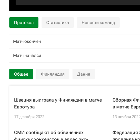
Протокол
Статистика
Новости команд
Матч окончен
Матч начался
Общее
Финляндия
Дания
Швеция выиграла у Финляндии в матче
Сборная Фи
Евротура
в матче Евр
17 декабря 2022
13 ноября 202
СМИ сообщают об обвинениях
Федерация 
финских хоккеисток в адрес экс-
продлила ко