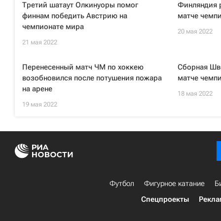
Третий шатаут Олкинуоры помог
Финляндия 
финнам победить Австрию на
матче чемпи
чемпионате мира
20 мая 2022
21 мая 2022
Перенесенный матч ЧМ по хоккею
Сборная Шв
возобновился после потушения пожара
матче чемпи
на арене
18 мая 2022
19 мая 2022
Футбол
Фигурное катание
Б
Спецпроекты
Рекла