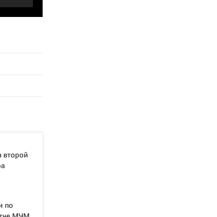
а второй
ра
и по
атче МЧМ