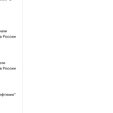
рали
а России
или
а России
ефтяник"