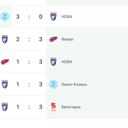
3
:
0
HOBA
2
:
3
Факел
1
:
3
HOBA
1
:
3
Зенит-Казань
1
:
3
Белогорье