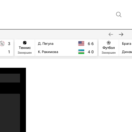
3
6
6
Д. Пегула
Брага
Теннис
Футбол
1
4
0
К. Рахимова
Дина
Завершен
Завершен