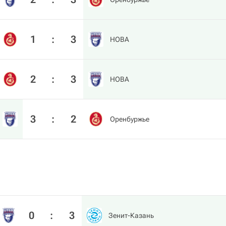
1
:
3
HOBA
2
:
3
HOBA
3
:
2
Оренбуржье
0
:
3
Зенит-Казань