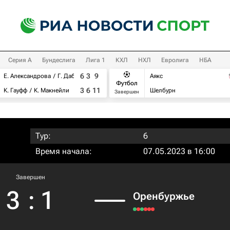
Серия А
Бундеслига
Лига 1
КХЛ
НХЛ
Евролига
НБА
6
3
9
Е. Александрова
Г. Дабровски
Аякс
Футбол
3
6
11
К. Гауфф
К. Макнейли
Шелбурн
Завершен
Тур:
6
Время начала:
07.05.2023 в 16:00
Завершен
3
:
1
Оренбуржье