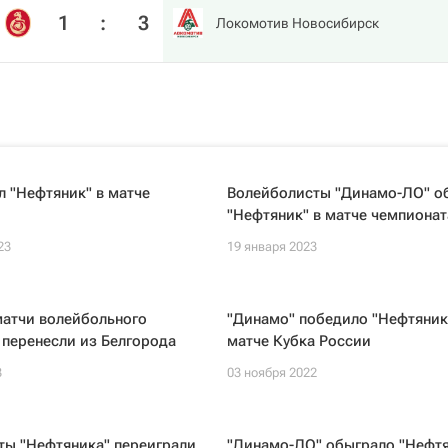
1
:
3
Локомотив Новосибирск
 "Нефтяник" в матче
Волейболисты "Динамо-ЛО" о
"Нефтяник" в матче чемпионат
23
19 января 2023
атчи волейбольного
"Динамо" победило "Нефтяник
 перенесли из Белгорода
матче Кубка России
3
03 ноября 2022
ты "Нефтяника" переиграли
"Динамо-ЛО" обыграло "Нефтя