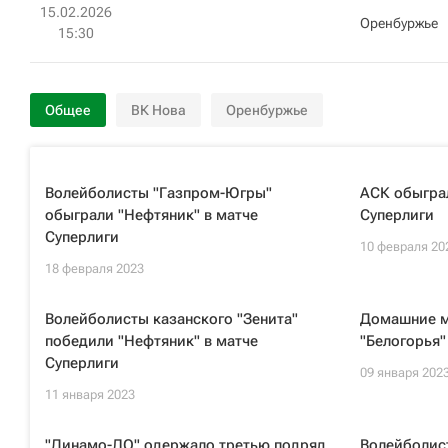
15.02.2026
Оренбуржье
15:30
Общее
ВК Нова
Оренбуржье
Волейболисты "Газпром-Югры"
АСК обыграл
обыграли "Нефтяник" в матче
Суперлиги
Суперлиги
10 февраля 20
18 февраля 2023
Волейболисты казанского "Зенита"
Домашние м
победили "Нефтяник" в матче
"Белогорья"
Суперлиги
09 января 202
11 января 2023
"Динамо-ЛО" одержало третью подряд
Волейболис