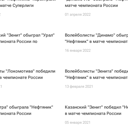
 матче Суперлиги
матче чемпионата России
2
01 апреля 2022
ий "Зенит" обыграл "Урал"
Волейболисты "Динамо" обыг
пионата России по
"Нефтяник" в матче чемпионат
16 января 2022
ты "Локомотива" победили
Волейболисты "Зенита" побед
в чемпионате России
"Нефтяник" в матче чемпионат
21
13 февраля 2021
гра" обыграла "Нефтяник"
Казанский "Зенит" победил "Н
пионата России
в матче чемпионата России
1
05 января 2021