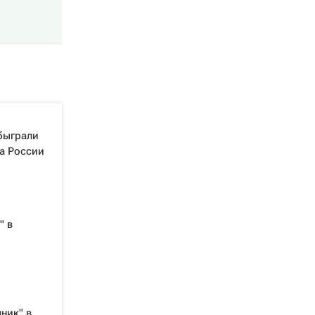
быграли
а России
" в
ник" в