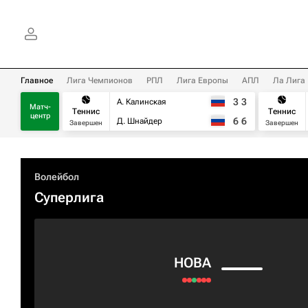
Главное
Лига Чемпионов
РПЛ
Лига Европы
АПЛ
Ла Лига
3
3
А. Калинская
Матч-
Теннис
Теннис
центр
6
6
Д. Шнайдер
Завершен
Завершен
Волейбол
Суперлига
HOBA