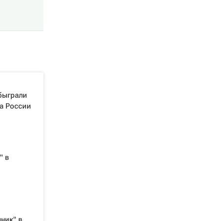
быграли
а России
" в
ник" в