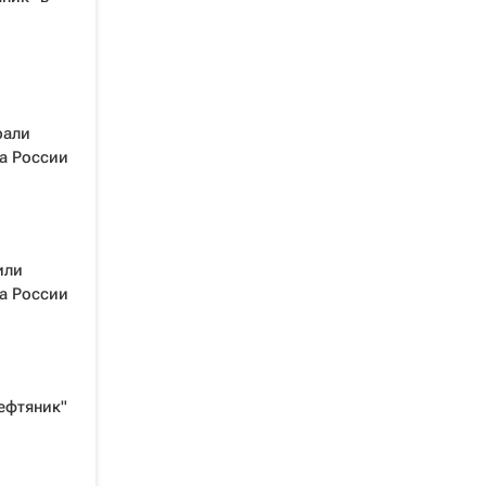
рали
а России
или
а России
ефтяник"