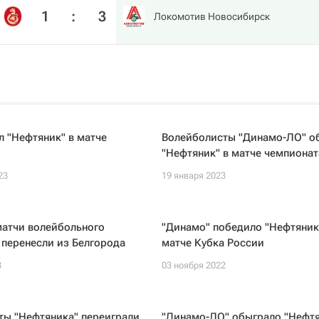
1
:
3
Локомотив Новосибирск
 "Нефтяник" в матче
Волейболисты "Динамо-ЛО" о
"Нефтяник" в матче чемпионат
23
19 января 2023
атчи волейбольного
"Динамо" победило "Нефтяник
 перенесли из Белгорода
матче Кубка России
3
03 ноября 2022
ты "Нефтяника" переиграли
"Динамо-ЛО" обыграло "Нефтя