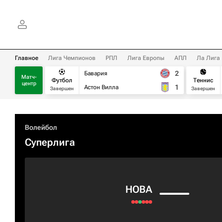
Главное
Лига Чемпионов
РПЛ
Лига Европы
АПЛ
Ла Лига
2
Бавария
Матч-
Футбол
Теннис
центр
1
Астон Вилла
Завершен
Завершен
Волейбол
Суперлига
HOBA