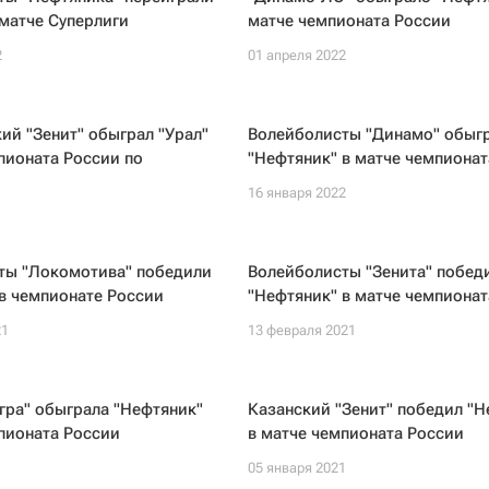
 матче Суперлиги
матче чемпионата России
2
01 апреля 2022
ий "Зенит" обыграл "Урал"
Волейболисты "Динамо" обыг
пионата России по
"Нефтяник" в матче чемпионат
16 января 2022
ты "Локомотива" победили
Волейболисты "Зенита" побед
в чемпионате России
"Нефтяник" в матче чемпионат
21
13 февраля 2021
гра" обыграла "Нефтяник"
Казанский "Зенит" победил "Н
пионата России
в матче чемпионата России
1
05 января 2021