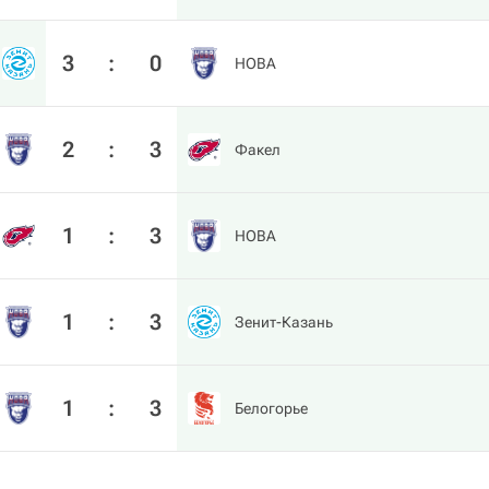
3
:
0
HOBA
2
:
3
Факел
1
:
3
HOBA
1
:
3
Зенит-Казань
1
:
3
Белогорье