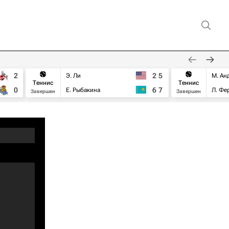
2
2
5
Э. Ли
М. Ан
Теннис
Теннис
0
6
7
Е. Рыбакина
Л. Фе
Завершен
Завершен