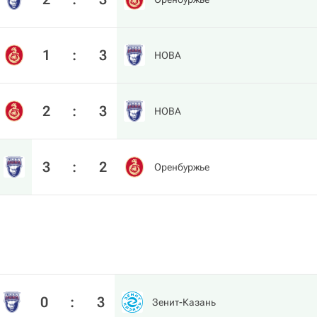
1
:
3
HOBA
2
:
3
HOBA
3
:
2
Оренбуржье
0
:
3
Зенит-Казань