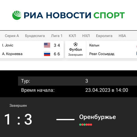
Серия А
Бундеслига
Лига 1
КХЛ
НХЛ
Евролига
НБА
3
4
I. Jovic
Кельн
Футбол
6
6
А. Корнеева
Реал Сосьедад
Завершен
Тур:
3
Время начала:
23.04.2023 в 14:00
Завершен
1
:
3
Оренбуржье