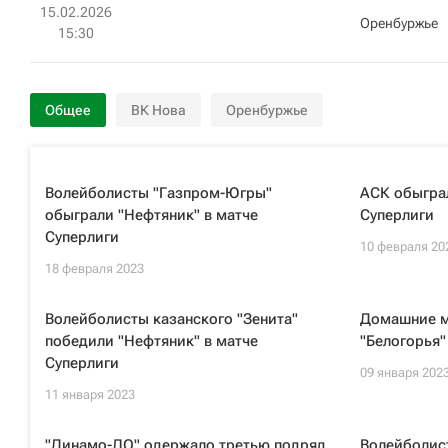
15.02.2026
Оренбуржье
15:30
Общее
ВК Нова
Оренбуржье
Волейболисты "Газпром-Югры"
АСК обыграл
обыграли "Нефтяник" в матче
Суперлиги
Суперлиги
10 февраля 20
18 февраля 2023
Волейболисты казанского "Зенита"
Домашние м
победили "Нефтяник" в матче
"Белогорья"
Суперлиги
09 января 202
11 января 2023
"Динамо-ЛО" одержало третью подряд
Волейболис