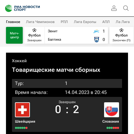
Главное
Лига Чемпионов
РПЛ
Лига Европы
АПЛ
Ла Лига
1
Зенит
Матч-
Футбол
Футбол
центр
0
Балтика
Завершен
Закончен (П)
Хоккей
Товарищеские матчи сборных
Тур:
1
Время начала:
14.04.2023 в 20:45
Завершен
0
:
2
Швейцария
Словакия