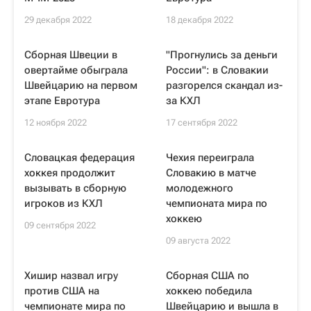
29 декабря 2022
18 декабря 2022
Сборная Швеции в
"Прогнулись за деньги
овертайме обыграла
России": в Словакии
Швейцарию на первом
разгорелся скандал из-
этапе Евротура
за КХЛ
12 ноября 2022
17 сентября 2022
Словацкая федерация
Чехия переиграла
хоккея продолжит
Словакию в матче
вызывать в сборную
молодежного
игроков из КХЛ
чемпионата мира по
хоккею
09 сентября 2022
09 августа 2022
Хишир назвал игру
Сборная США по
против США на
хоккею победила
чемпионате мира по
Швейцарию и вышла в