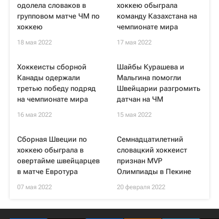
одолела словаков в
хоккею обыграла
групповом матче ЧМ по
команду Казахстана на
хоккею
чемпионате мира
18 мая 2022
17 мая 2022
Хоккеисты сборной
Шайбы Курашева и
Канады одержали
Мальгина помогли
третью победу подряд
Швейцарии разгромить
на чемпионате мира
датчан на ЧМ
16 мая 2022
15 мая 2022
Сборная Швеции по
Семнадцатилетний
хоккею обыграла в
словацкий хоккеист
овертайме швейцарцев
признан MVP
в матче Евротура
Олимпиады в Пекине
07 мая 2022
20 февраля 2022