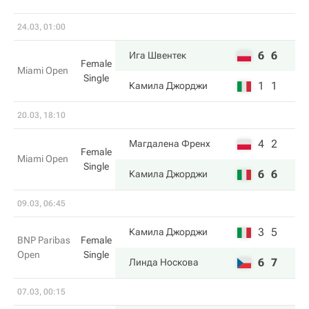
24.03, 01:00
6
6
Ига Швентек
Female
Miami Open
Single
1
1
Камила Джорджи
20.03, 18:10
4
2
Магдалена Френх
Female
Miami Open
Single
6
6
Камила Джорджи
09.03, 06:45
3
5
Камила Джорджи
BNP Paribas
Female
Open
Single
6
7
Линда Носкова
07.03, 00:15