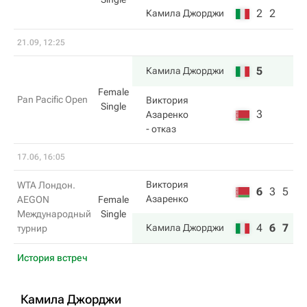
2
2
Камила Джорджи
21.09, 12:25
5
Камила Джорджи
Female
Pan Pacific Open
Виктория
Single
3
Азаренко
- отказ
17.06, 16:05
Виктория
WTA Лондон.
6
3
5
Азаренко
AEGON
Female
Международный
Single
4
6
7
Камила Джорджи
турнир
История встреч
Камила Джорджи