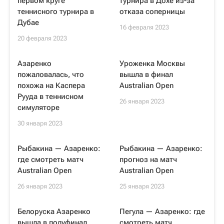
первом круге
турнира в Дохе из-за
теннисного турнира в
отказа соперницы
Дубае
16 февраля 2023
20 февраля 2023
Азаренко
Уроженка Москвы
пожаловалась, что
вышла в финал
похожа на Каспера
Australian Open
Рууда в теннисном
26 января 2023
симуляторе
30 января 2023
Рыбакина — Азаренко:
Рыбакина — Азаренко:
где смотреть матч
прогноз на матч
Australian Open
Australian Open
26 января 2023
25 января 2023
Белоруска Азаренко
Пегула — Азаренко: где
вышла в полуфинал
смотреть матч