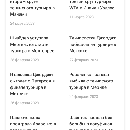
втором круге
третий круг турнира
теннисного турнира в
WTA в Индиан-Уэллсе
Майами
11 марта 2023
24 марта 2023
Шнайдер уступила
Теннисистка Джорджи
Мертенс на старте
победила на турнире в
турнира в Монтеррее
Мексике
28 февраля 2023
27 февраля 2023
Итальянка Джорджи
Россиянка Грачева
сыграет с Петерсон в
выбыла с теннисного
финале турнира в
турнира в Мериде
Мексике
24 февраля 2023
26 февраля 2023
Павлюченкова
Швёнтек прошла без
проиграла Азаренко в
борьбы в полуфинал