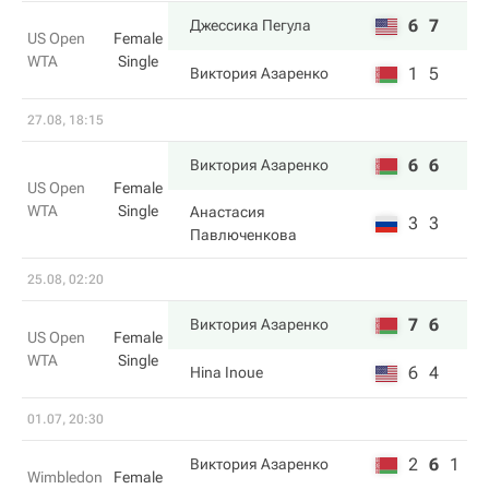
6
7
Джессика Пегула
US Open
Female
WTA
Single
1
5
Виктория Азаренко
27.08, 18:15
6
6
Виктория Азаренко
US Open
Female
WTA
Single
Анастасия
3
3
Павлюченкова
25.08, 02:20
7
6
Виктория Азаренко
US Open
Female
WTA
Single
6
4
Hina Inoue
01.07, 20:30
2
6
1
Виктория Азаренко
Wimbledon
Female