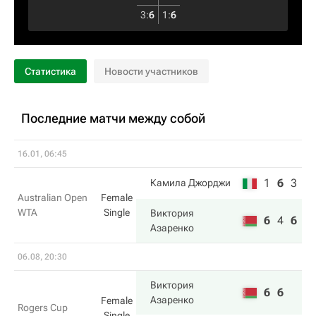
3
:
6
1
:
6
Статистика
Новости участников
Последние матчи между собой
16.01, 06:45
1
6
3
Камила Джорджи
Australian Open
Female
WTA
Single
Виктория
6
4
6
Азаренко
06.08, 20:30
Виктория
6
6
Азаренко
Female
Rogers Cup
Single