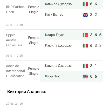
6
6
Камила Джорджи
BNP Paribas
Female
Open
Single
3
2
Кэти Бултер
30.01, 16:10
3
6
6
Клара Таусон
Upper
Female
Austria
Single
Ladies Linz
6
3
3
Камила Джорджи
06.01, 10:25
3
1
Камила Джорджи
Adelaide
Female
International,
Single
Qualification
6
6
Клэр Лью
Виктория Азаренко
29.08, 21:00