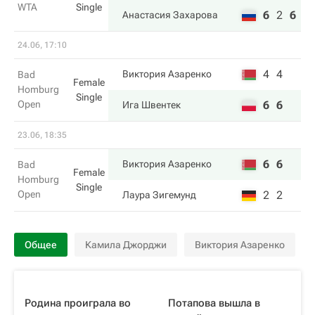
WTA
Single
6
2
6
Анастасия Захарова
24.06, 17:10
4
4
Виктория Азаренко
Bad
Female
Homburg
Single
Open
6
6
Ига Швентек
23.06, 18:35
6
6
Виктория Азаренко
Bad
Female
Homburg
Single
Open
2
2
Лаура Зигемунд
Общее
Камила Джорджи
Виктория Азаренко
Родина проиграла во
Потапова вышла в