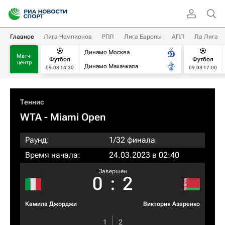
Главное
Лига Чемпионов
РПЛ
Лига Европы
АПЛ
Ла Лига
Динамо Москва
Матч-
Футбол
Футбол
центр
Динамо Махачкала
09.08 14:30
09.08 17:00
Теннис
WTA
- Miami Open
Раунд:
1/32 финала
Время начала:
24.03.2023 в 02:40
Завершен
0
:
2
Камила Джорджи
Виктория Азаренко
1
2