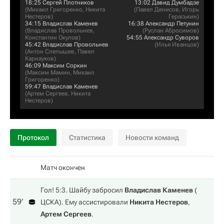
18:25
Сергей Плотников
13:02
Давид Думбадзе
(
Михаил Григоренко
,
Никита
(
Павел Денисов
,
Игорь
Нестеров
)
Гераськин
)
34:15
Владислав Каменев
16:38
Александр Петунин
(
Владислав Провольнев
,
(
Руслан Абросимов
)
Константин Окулов
)
54:55
Александр Суворов
45:42
Владислав Провольнев
(
Илья Иванцов
)
(
Антон Слепышев
,
Павел
Карнаухов
)
46:09
Максим Соркин
(
Максим Мамин
,
Михаил
Григоренко
)
59:47
Владислав Каменев
(
Артем Сергеев
,
Никита
Нестеров
)
Протокол
Статистика
Новости команд
Матч окончен
Гол! 5:3. Шайбу забросил
Владислав Каменев
(
59‎’‎
ЦСКА
). Ему ассистировали
Никита Нестеров
,
Артем Сергеев
.