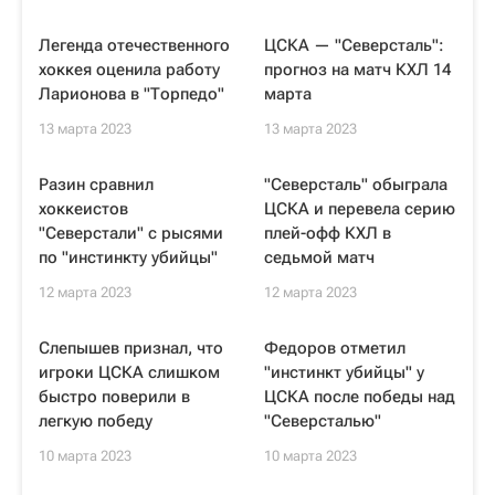
Легенда отечественного
ЦСКА — "Северсталь":
хоккея оценила работу
прогноз на матч КХЛ 14
Ларионова в "Торпедо"
марта
13 марта 2023
13 марта 2023
Разин сравнил
"Северсталь" обыграла
хоккеистов
ЦСКА и перевела серию
"Северстали" с рысями
плей-офф КХЛ в
по "инстинкту убийцы"
седьмой матч
12 марта 2023
12 марта 2023
Слепышев признал, что
Федоров отметил
игроки ЦСКА слишком
"инстинкт убийцы" у
быстро поверили в
ЦСКА после победы над
легкую победу
"Северсталью"
10 марта 2023
10 марта 2023