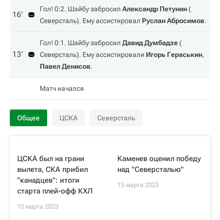
Гол! 0:2. Шайбу забросил
Александр Петунин
(
16‎’‎
Северсталь
). Ему ассистировал
Руслан Абросимов
.
Гол! 0:1. Шайбу забросил
Давид Думбадзе
(
13‎’‎
Северсталь
). Ему ассистировали
Игорь Гераськин
,
Павел Денисов
.
Матч начался
Общее
ЦСКА
Северсталь
ЦСКА был на грани
Каменев оценил победу
вылета, СКА прибил
над "Северсталью"
"канадцев": итоги
15 марта 2023
старта плей-офф КХЛ
15 марта 2023