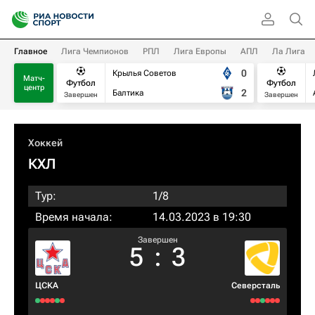
Главное
Лига Чемпионов
РПЛ
Лига Европы
АПЛ
Ла Лига
0
Крылья Советов
Матч-
Футбол
Футбол
центр
2
Балтика
Завершен
Завершен
Хоккей
КХЛ
Тур:
1/8
Время начала:
14.03.2023 в 19:30
Завершен
5
:
3
ЦСКА
Северсталь