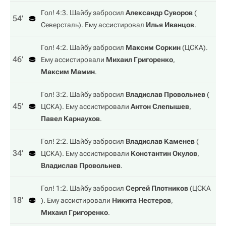
Гол! 4:3. Шайбу забросил
Александр Суворов
(
54‎’‎
Северсталь
). Ему ассистировал
Илья Иванцов
.
Гол! 4:2. Шайбу забросил
Максим Соркин
(
ЦСКА
).
46‎’‎
Ему ассистировали
Михаил Григоренко
,
Максим Мамин
.
Гол! 3:2. Шайбу забросил
Владислав Провольнев
(
45‎’‎
ЦСКА
). Ему ассистировали
Антон Слепышев
,
Павел Карнаухов
.
Гол! 2:2. Шайбу забросил
Владислав Каменев
(
34‎’‎
ЦСКА
). Ему ассистировали
Константин Окулов
,
Владислав Провольнев
.
Гол! 1:2. Шайбу забросил
Сергей Плотников
(
ЦСКА
18‎’‎
). Ему ассистировали
Никита Нестеров
,
Михаил Григоренко
.