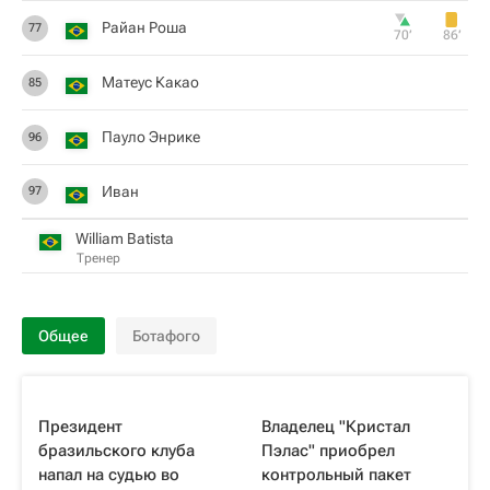
Райан Роша
77
70‎’‎
86‎’‎
Матеус Какао
85
Пауло Энрике
96
Иван
97
William Batista
Тренер
Общее
Ботафого
Президент
Владелец "Кристал
бразильского клуба
Пэлас" приобрел
напал на судью во
контрольный пакет