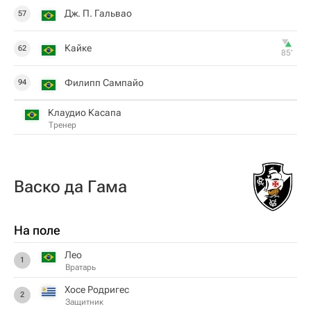
Дж. П. Гальвао
57
Кайке
62
85‎’‎
Филипп Сампайо
94
Клаудио Касапа
Тренер
Васко да Гама
На поле
Лео
1
Вратарь
Хосе Родригес
2
Защитник