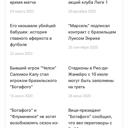
время матча
акций клуба Лиги 1
03 марта 2023
20 декабря 2022
Его называли убийцей
"Марсель" подписал
бабушек: история
контракт с бразильцем
главного афериста в
Луисом Энрике
футболе
25 сентября 2020
22 июня 2022
Бывший игрок "Челси"
Стадионы в Рио-де-
Саломон Калу стал
Жанейро c 10 июля
игроком бразильского
могут быть заполнены
"Ботафого"
на треть
10 июля 2020
28 июня 2020
"Ботафого" и
Вице-президент
"Флуминенсе" не хотят
"Ботафого" сообщил,
возобновлять сезон из-
что вел переговоры с