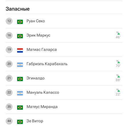
Запасные
Руан Секо
12
Эрик Маркус
16
46‎’‎
Матиас Галарса
19
Габриэль Карабахаль
20
70‎’‎
Эгиналдо
21
88‎’‎
Мануэль Капассо
22
22‎’‎
Матеус Миранда
35
Зе Витор
44