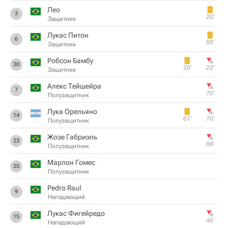
Лео
3
20‎’‎
Защитник
Лукас Питон
6
88‎’‎
Защитник
Робсон Бамбу
30
20‎’‎
22‎’‎
Защитник
Алекс Тейшейра
7
70‎’‎
Полузащитник
Лука Орельяно
14
61‎’‎
70‎’‎
Полузащитник
Жозе Габриэль
23
88‎’‎
Полузащитник
Марлон Гомес
25
Полузащитник
Pedro Raul
9
Нападающий
Лукас Фигейредо
15
46‎’‎
Нападающий