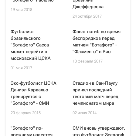
"Ботафаго" Рабелло
Бразилии
Джефферсона
19 мая 2018
24 октября 2017
Футболист
Фанат погиб во время
бразильского
беспорядков перед
"Ботафого" Сасса
матчем "Ботафого" -
может перейти в
"Фламенго" в Рио
московский ЦСКА
13 февраля 2017
01 мая 2017
Экс-футболист ЦСКА
Стадион в Сан-Паулу
Даниэл Карвальо
принял последний
тренируется с
тестовый матч перед
"Ботафого" - СМИ
чемпионатом мира
20 февраля 2015
02 июня 2014
"Ботафого" по-
СМИ вновь утверждают,
прежнему надеется
что футболист Зеедорф