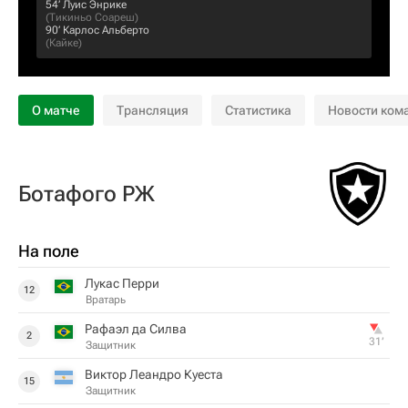
54‎’‎
Луис Энрике
(
Тикиньо Соареш
)
90‎’‎
Карлос Альберто
(
Кайке
)
О матче
Трансляция
Статистика
Новости ком
Ботафого РЖ
На поле
Лукас Перри
12
Вратарь
Рафаэл да Силва
2
31‎’‎
Защитник
Виктор Леандро Куеста
15
Защитник