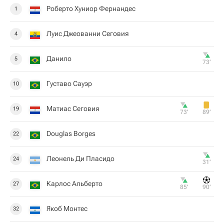
Роберто Хуниор Фернандес
1
Луис Джеованни Сеговия
4
Данило
5
73‎’‎
Густаво Сауэр
10
Матиас Сеговия
19
73‎’‎
89‎’‎
Douglas Borges
22
Леонель Ди Пласидо
24
31‎’‎
Карлос Альберто
27
85‎’‎
90‎’‎
Якоб Монтес
32