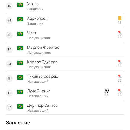
Хьюго
16
Защитник
Адриэлсон
34
41‎’‎
Защитник
Че Че
6
73‎’‎
Полузащитник
Марлон Фрейтас
17
Полузащитник
Карлос Эдуардо
33
85‎’‎
Полузащитник
Тикиньо Соареш
9
85‎’‎
Нападающий
Луис Энрике
11
54‎’‎
73‎’‎
Нападающий
Джуниор Сантос
37
Нападающий
Запасные