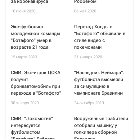
за коронавируса
Роббеном
16 июня 2020
06 мая 2020
Экс-футболист
Переход Хонды в
молодежной команды
"Ботафого" объявили в
"Ботафого" умер в
стиле видео с
возрасте 21 года
покемонами
19 марта 2020
31 января 2020
СМИ: Экс-игрок ЦСКА
"Наследник Неймара":
получит
футболиста высмеяли
бронеавтомобиль при
за симуляцию в
переходе в "Ботафого"
чемпионате Бразилии
30 января 2020
24 октября 2019
СМИ: "Локомотив"
Вооруженные грабители
интересуется
отобрали машину у
футболистом
голкипера сборной