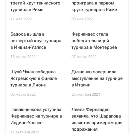
третий круг теннисного
проиграла в первом
турнира в Риме
круге турнира в Риме
11 мая 2022
09 мая 2022
Бадоса вышла в
Фернандес стала
четвертый круг турнира
победительницей
в Индиан-Уэллсе
турнира в Монтеррее
15 марта 2022
07 марта 2022
Шуай Чжан победила
Дьяченко завершила
Ястремскую в финале
выступление на турнире
турнира в Лионе
в Италии
06 марта 2022
25 октября 2021
Павлюченкова уступила
Лейла Фернандес
Фернандес на турнире в
заявила, что Шарапова
Индиан-Уэллсе
является примером для
подражания
11 октября 2021