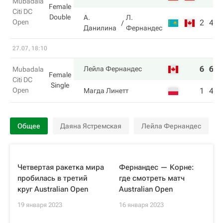
Mubadala
Female
Citi DC
Double
А.
Л.
Open
2
4
Данилина
Фернандес
27.07, 18:10
6
6
Лейла Фернандес
Mubadala
Female
Citi DC
Single
Open
1
4
Магда Линетт
Общее
Даяна Ястремская
Лейла Фернандес
Четвертая ракетка мира
Фернандес — Корне:
пробилась в третий
где смотреть матч
круг Australian Open
Australian Open
19 января 2023
16 января 2023