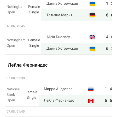
1
2
Даяна Ястремская
Nottingham
Female
Open
Single
6
6
Татьяна Мария
16.06, 15:45
4
6
Alicia Dudeney
Nottingham
Female
Open
Single
6
7
Даяна Ястремская
Лейла Фернандес
07.08, 21:30
1
4
Мирра Андреева
National
Female
Bank
Single
Open
6
6
Лейла Фернандес
07.08, 01:45