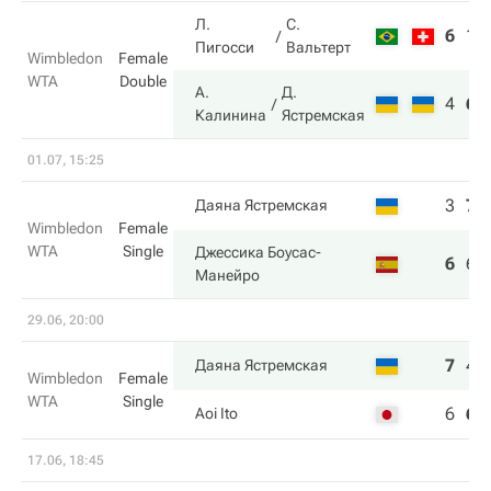
Л.
С.
6
1
Пигосси
Вальтерт
Wimbledon
Female
WTA
Double
А.
Д.
4
6
Калинина
Ястремская
01.07, 15:25
3
7
Даяна Ястремская
Wimbledon
Female
WTA
Single
Джессика Боусас-
6
6
Манейро
29.06, 20:00
7
4
Даяна Ястремская
Wimbledon
Female
WTA
Single
6
6
Aoi Ito
17.06, 18:45