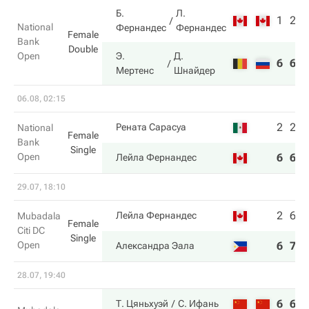
Б.
Л.
1
2
National
Фернандес
Фернандес
Female
Bank
Double
Open
Э.
Д.
6
6
Мертенс
Шнайдер
06.08, 02:15
2
2
Рената Сарасуа
National
Female
Bank
Single
Open
6
6
Лейла Фернандес
29.07, 18:10
2
6
Лейла Фернандес
Mubadala
Female
Citi DC
Single
Open
6
7
Александра Эала
28.07, 19:40
6
6
Т. Цяньхуэй
С. Ифань