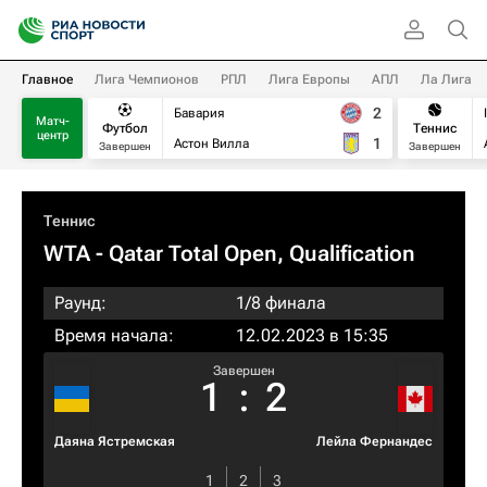
Главное
Лига Чемпионов
РПЛ
Лига Европы
АПЛ
Ла Лига
2
Бавария
Матч-
Футбол
Теннис
центр
1
Астон Вилла
Завершен
Завершен
Теннис
WTA
- Qatar Total Open, Qualification
Раунд:
1/8 финала
Время начала:
12.02.2023 в 15:35
Завершен
1
:
2
Даяна Ястремская
Лейла Фернандес
1
2
3