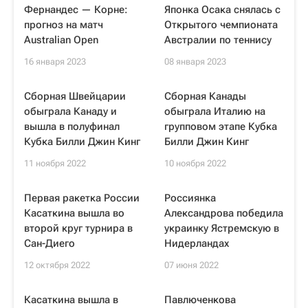
Фернандес — Корне:
Японка Осака снялась с
прогноз на матч
Открытого чемпионата
Australian Open
Австралии по теннису
16 января 2023
08 января 2023
Сборная Швейцарии
Сборная Канады
обыграла Канаду и
обыграла Италию на
вышла в полуфинал
групповом этапе Кубка
Кубка Билли Джин Кинг
Билли Джин Кинг
11 ноября 2022
10 ноября 2022
Первая ракетка России
Россиянка
Касаткина вышла во
Александрова победила
второй круг турнира в
украинку Ястремскую в
Сан-Диего
Нидерландах
12 октября 2022
07 июня 2022
Касаткина вышла в
Павлюченкова