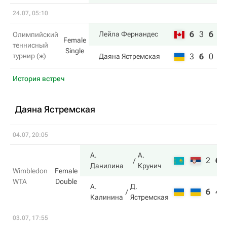
24.07, 05:10
6
3
6
Лейла Фернандес
Олимпийский
Female
теннисный
Single
турнир (ж)
3
6
0
Даяна Ястремская
История встреч
Даяна Ястремская
04.07, 20:05
А.
А.
2
6
Данилина
Крунич
Wimbledon
Female
WTA
Double
А.
Д.
6
4
Калинина
Ястремская
03.07, 17:55