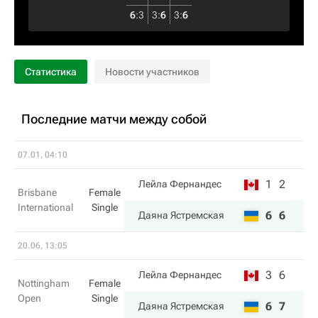
6
:
3
3
:
6
3
:
6
Статистика
Новости участников
Последние матчи между собой
07.01, 04:10
1
2
Лейла Фернандес
Brisbane
Female
International
Single
6
6
Даяна Ястремская
20.06, 13:05
3
6
Лейла Фернандес
Nottingham
Female
Open
Single
6
7
Даяна Ястремская